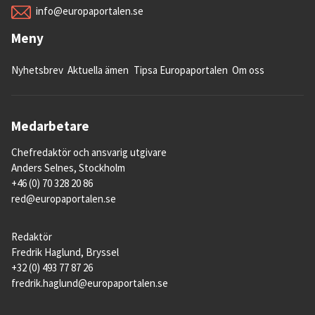
info@europaportalen.se
Meny
Nyhetsbrev
Aktuella ämen
Tipsa Europaportalen
Om oss
Medarbetare
Chefredaktör och ansvarig utgivare
Anders Selnes, Stockholm
+46 (0) 70 328 20 86
red@europaportalen.se
Redaktör
Fredrik Haglund, Bryssel
+32 (0) 493 77 87 26
fredrik.haglund@europaportalen.se