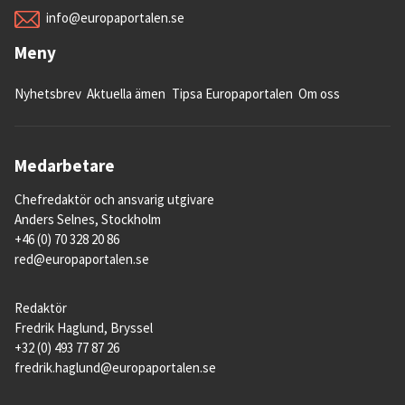
info@europaportalen.se
Meny
Nyhetsbrev
Aktuella ämen
Tipsa Europaportalen
Om oss
Medarbetare
Chefredaktör och ansvarig utgivare
Anders Selnes, Stockholm
+46 (0) 70 328 20 86
red@europaportalen.se
Redaktör
Fredrik Haglund, Bryssel
+32 (0) 493 77 87 26
fredrik.haglund@europaportalen.se