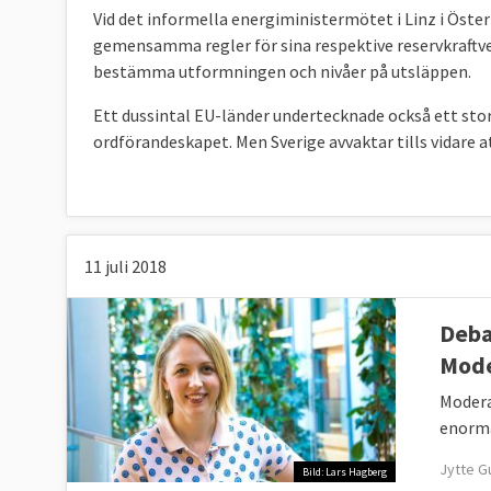
Vid det informella energiministermötet i Linz i Öster
gemensamma regler för sina respektive reservkraftve
bestämma utformningen och nivåer på utsläppen.
Ett dussintal EU-länder undertecknade också ett stor
ordförandeskapet. Men Sverige avvaktar tills vidare a
11 juli 2018
Deba
Mode
Modera
enorma
Jytte Gu
Bild: Lars Hagberg