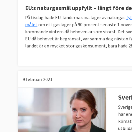
EU:s naturgasmål uppfyllt – långt före d
På tisdag hade EU-länderna sina lager av naturgas
fy
målet
om ett gaslager på 90 procent senaste 1 novemb
kommande vintern då behoven är som störst. Det svens
EU då behovet är begränsat, var samma dag nästan fyl
landet är en mycket stor gaskonsument, bara hade 28 
9 februari 2021
Sver
Sverig
har en
klimat
utbild