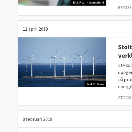
Bild: Fredrik Wennerlund
BRYSSEL
11 april 2019
Stol
verk
EU-kom
uppger
på grö
Bild: CGP Grey
energi
STOCKHO
8 februari 2019