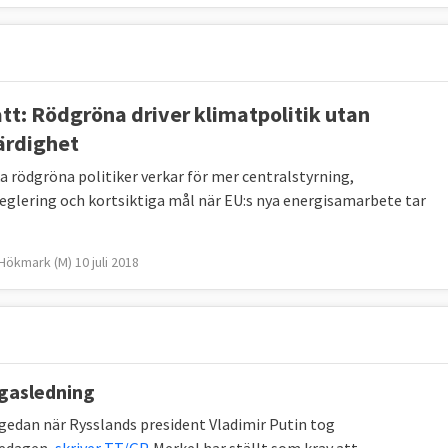
tt: Rödgröna driver klimatpolitik utan
ärdighet
a rödgröna politiker verkar för mer centralstyrning,
reglering och kortsiktiga mål när EU:s nya energisamarbete tar
Hökmark (M) 10 juli 2018
 gasledning
gedan när Rysslands president Vladimir Putin tog
redagen,
skriver TT/GP
. Merkel har ställt som krav att