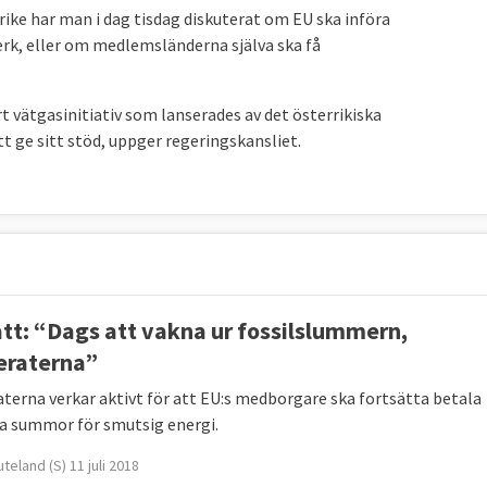
rike har man i dag tisdag diskuterat om EU ska införa
rk, eller om medlemsländerna själva ska få
t vätgasinitiativ som lanserades av det österrikiska
tt ge sitt stöd, uppger regeringskansliet.
tt: “Dags att vakna ur fossilslummern,
raterna”
terna verkar aktivt för att EU:s medborgare ska fortsätta betala
 summor för smutsig energi.
teland (S) 11 juli 2018