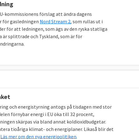
dning
EU-kommissionens förslag att ändra dagens
er för gasledningen
Nord Stream 2
, som rullas ut i
r för att ledningen, som ägs av den ryska statliga
är splittrade och Tyskland, som är för
ändringarna.
aket
sering och energistyrning antogs på tisdagen med stor
len förnybar energi i EU öka till 32 procent,
rningen skärpas via bland annat koldioxidbudgetar.
tera tioåriga klimat- och energiplaner. Likaså blir det
.
Läs mer om den nya energipolitiken
.