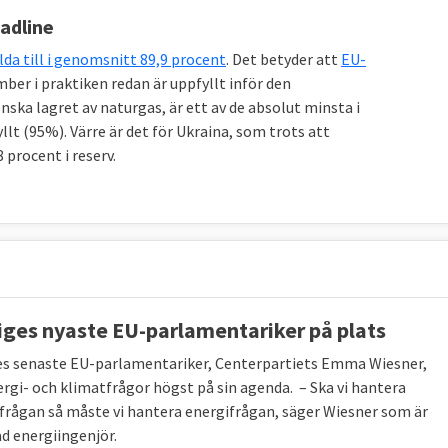
eadline
llda till i genomsnitt 89,9 procent
. Det betyder att
EU-
er i praktiken redan är uppfyllt inför den
ka lagret av naturgas, är ett av de absolut minsta i
lt (95%). Värre är det för Ukraina, som trots att
procent i reserv.
iges nyaste EU-parlamentariker på plats
es senaste EU-parlamentariker, Centerpartiets Emma Wiesner,
ergi- och klimatfrågor högst på sin agenda. – Ska vi hantera
frågan så måste vi hantera energifrågan, säger Wiesner som är
ad energiingenjör.