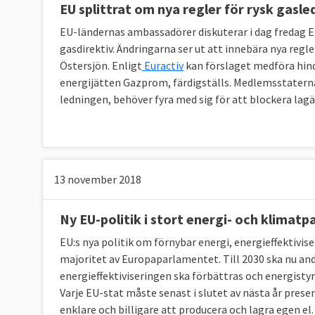
EU splittrat om nya regler för rysk gasle
EU-ländernas ambassadörer diskuterar i dag fredag 
gasdirektiv. Ändringarna ser ut att innebära nya regl
Östersjön. Enligt
Euractiv
kan förslaget medföra hinde
energijätten Gazprom, färdigställs. Medlemsstaterna 
ledningen, behöver fyra med sig för att blockera lag
13 november 2018
Ny EU-politik i stort energi- och klimatp
EU:s nya politik om förnybar energi, energieffektivi
majoritet av Europaparlamentet. Till 2030 ska nu ande
energieffektiviseringen ska förbättras och energisty
Varje EU-stat måste senast i slutet av nästa år presen
enklare och billigare att producera och lagra egen el