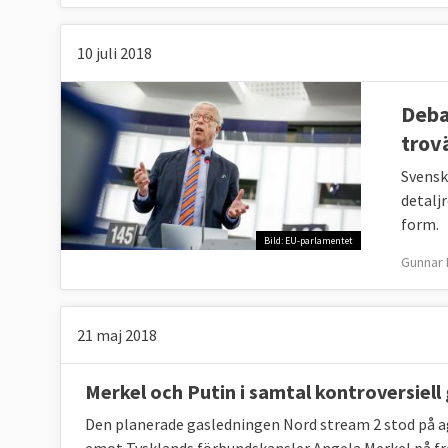
10 juli 2018
Deba
trov
Svensk
detalj
form.
Bild: EU-parlamentet
Gunnar 
21 maj 2018
Merkel och Putin i samtal kontroversiell
Den planerade gasledningen Nord stream 2 stod på a
emot Tysklands förbundskansler Angela Merkel på f