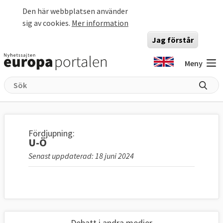
Hoppa till huvudinnehåll
Den här webbplatsen använder
sig av cookies.
Mer information
Jag förstår
Meny
Fördjupning:
U-Ö
Senast uppdaterad: 18 juni 2024
Debatt i andra medier