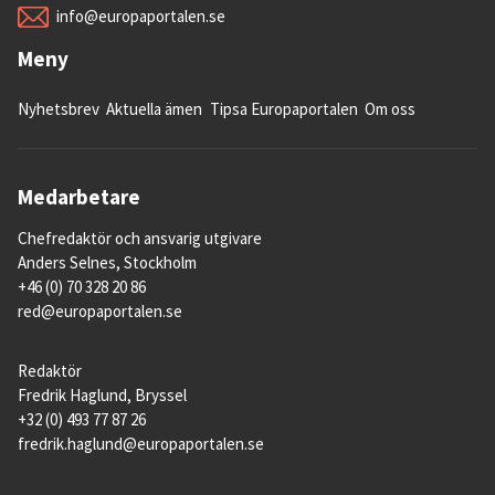
info@europaportalen.se
Meny
Nyhetsbrev
Aktuella ämen
Tipsa Europaportalen
Om oss
Medarbetare
Chefredaktör och ansvarig utgivare
Anders Selnes, Stockholm
+46 (0) 70 328 20 86
red@europaportalen.se
Redaktör
Fredrik Haglund, Bryssel
+32 (0) 493 77 87 26
fredrik.haglund@europaportalen.se