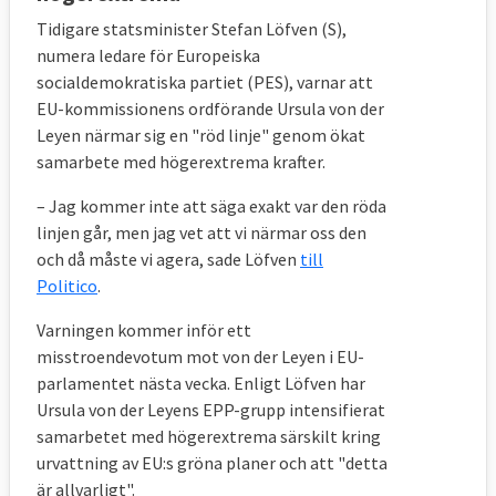
Tidigare statsminister Stefan Löfven (S),
numera ledare för Europeiska
socialdemokratiska partiet (PES), varnar att
EU-kommissionens ordförande Ursula von der
Leyen närmar sig en "röd linje" genom ökat
samarbete med högerextrema krafter.
– Jag kommer inte att säga exakt var den röda
linjen går, men jag vet att vi närmar oss den
och då måste vi agera, sade Löfven
till
Politico
.
Varningen kommer inför ett
misstroendevotum mot von der Leyen i EU-
parlamentet nästa vecka. Enligt Löfven har
Ursula von der Leyens EPP-grupp intensifierat
samarbetet med högerextrema särskilt kring
urvattning av EU:s gröna planer och att "detta
är allvarligt".