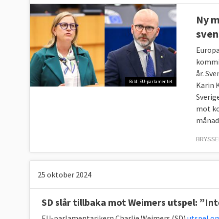
Ny m
sven
Europa
kommis
år. Sv
Bild: EU-parlamentet
Karin 
Sverig
mot ko
månad
BRYSSEL
25 oktober 2024
SD slår tillbaka mot Weimers utspel: ”Inte
EU-parlamentarikern Charlie Weimers (SD)
utspel o