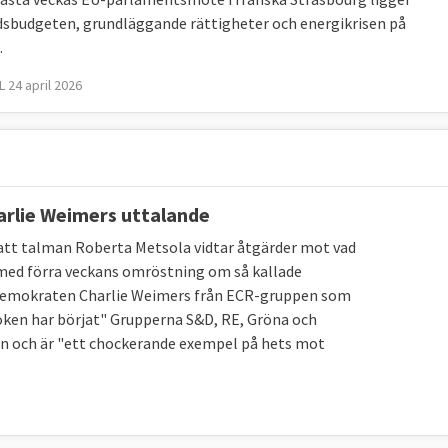
dsbudgeten, grundläggande rättigheter och energikrisen på
.
 24 april 2026
harlie Weimers uttalande
att talman Roberta Metsola vidtar åtgärder mot vad
 med förra veckans omröstning om så kallade
gedemokraten Charlie Weimers från ECR-gruppen som
ken har börjat" Grupperna S&D, RE, Gröna och
en och är "ett chockerande exempel på hets mot