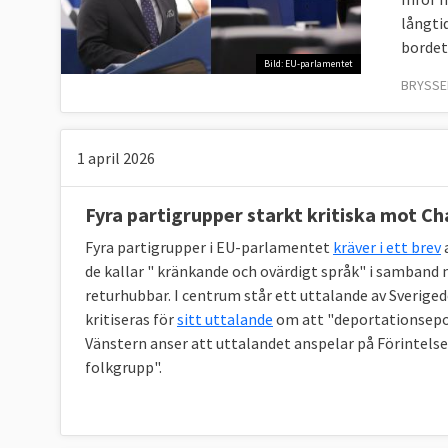
långti
bordet
Bild: EU-parlamentet
BRYSSEL
1 april 2026
Fyra partigrupper starkt kritiska mot C
Fyra partigrupper i EU-parlamentet
kräver i ett brev
de kallar " kränkande och ovärdigt språk" i samband
returhubbar. I centrum står ett uttalande av Sveri
kritiseras för
sitt uttalande
om att "deportationsepo
Vänstern anser att uttalandet anspelar på Förintels
folkgrupp".