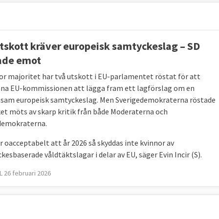
tskott kräver europeisk samtyckeslag – SD
ade emot
or majoritet har två utskott i EU-parlamentet röstat för att
a EU-kommissionen att lägga fram ett lagförslag om en
am europeisk samtyckeslag. Men Sverigedemokraterna röstade
lket möts av skarp kritik från både Moderaterna och
demokraterna.
är oacceptabelt att år 2026 så skyddas inte kvinnor av
esbaserade våldtäktslagar i delar av EU, säger Evin Incir (S).
 26 februari 2026