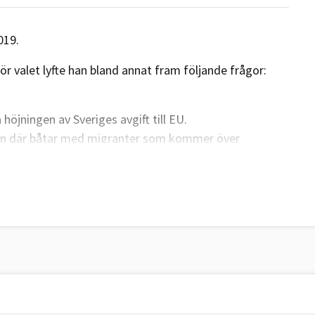
19.​
 valet lyfte han bland annat fram följande frågor:
 höjningen av Sveriges avgift till EU.
llen där båtar med migranter som kommer över
tredjeland”, länder som EU skaffar avtal med, för att
s där.
s valkompass
:
n på 15 miljarder kr (+40%). Regeringen vågar inte