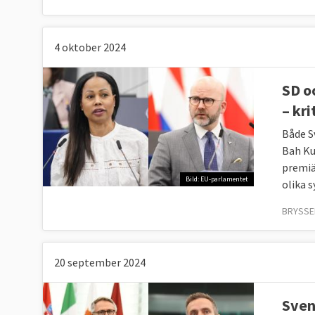
4 oktober 2024
SD o
– kr
Både S
Bah Ku
premiä
Bild: EU-parlamentet
olika s
BRYSSEL
20 september 2024
Sven