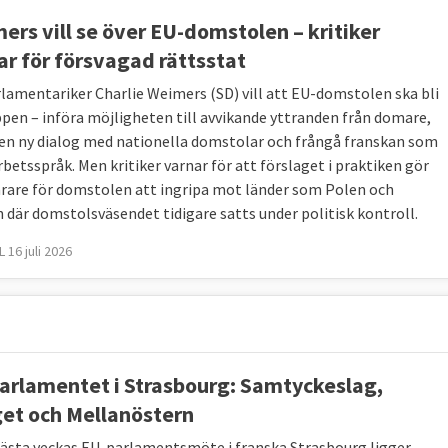
arlamentet.
ers vill se över EU-domstolen – kritiker
ar för försvagad rättsstat
ts i Europa. Konfrontera länder som Saudiarabien och
lamentariker Charlie Weimers (SD) vill att EU-domstolen ska bli
stoppas.
pen – införa möjligheten till avvikande yttranden från domare,
 en ny dialog med nationella domstolar och frångå franskan som
betsspråk. Men kritiker varnar för att förslaget i praktiken gör
årare för domstolen att ingripa mot länder som Polen och
 Säkra den yttre gränsen. Assimilering av de som fått
 där domstolsväsendet tidigare satts under politisk kontroll.
.
 16 juli 2026
arlamentet i Strasbourg: Samtyckeslag,
et och Mellanöstern
nästa veckas EU-parlamentsmöte i franska Strasbourg ligger