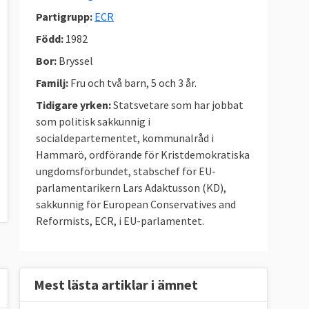
Partigrupp:
ECR
Född:
1982
Bor:
Bryssel
Familj:
Fru och två barn, 5 och 3 år.
Tidigare yrken:
Statsvetare som har jobbat
som politisk sakkunnig i
socialdepartementet, kommunalråd i
Hammarö, ordförande för Kristdemokratiska
ungdomsförbundet, stabschef för EU-
parlamentarikern Lars Adaktusson (KD),
sakkunnig för European Conservatives and
Reformists, ECR, i EU-parlamentet.
Mest lästa artiklar i ämnet