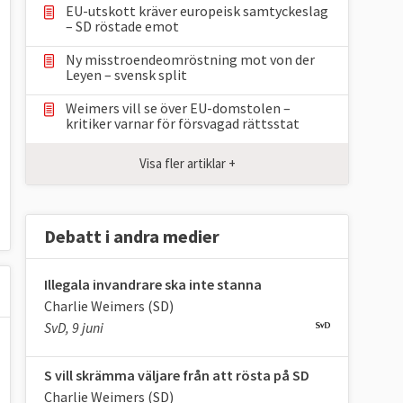
EU-utskott kräver europeisk samtyckeslag
– SD röstade emot
Ny misstroendeomröstning mot von der
Leyen – svensk split
Weimers vill se över EU-domstolen –
kritiker varnar för försvagad rättsstat
Visa fler artiklar +
Debatt i andra medier
Illegala invandrare ska inte stanna
Charlie Weimers (SD)
SvD, 9 juni
S vill skrämma väljare från att rösta på SD
Charlie Weimers (SD)