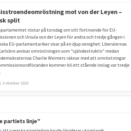
isstroendeomröstning mot von der Leyen –
sk split
parlamentet röstar på torsdag om sitt förtroende för EU-
sionen och Ursula von der Leyen för andra och tredje gången i
enska EU-parlamentariker visar på en djup oenighet: Liberalernas
Karlsbro avvisar omröstningen som "självdestruktiv" medan
edemokraternas Charlie Weimers räknar med att omröstningar
mmissionsordföranden kommer bli ett stående inslag var tredje
.
 3 oktober 2025
 partiets linje”
m
att svenska gängledare borde likvideras utomlands