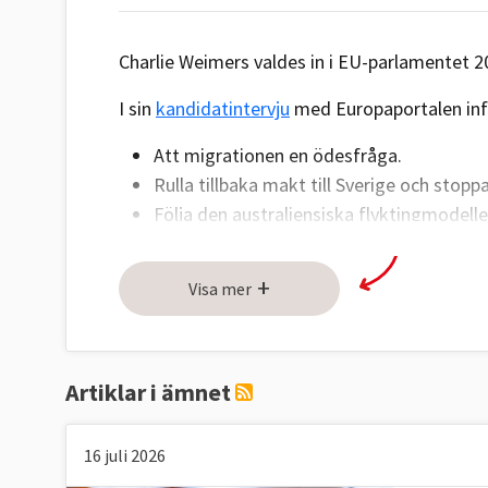
Charlie Weimers valdes in i EU-parlamentet 20
I sin
kandidatintervju
med Europaportalen inför
Att migrationen en ödesfråga.
Rulla tillbaka makt till Sverige och stoppa
Följa den australiensiska flyktingmode
Medelhavet ska stoppas och skickas till ”
asylansökningarna till Europa ska hantera
+
Visa mer
Charlie Weimers viktigaste frågor enligt
SVT:
Artiklar i ämnet
Ekonomi, budget och skatter
16 juli 2026
Stoppa chockhöjningen av svenska EU-avgifte