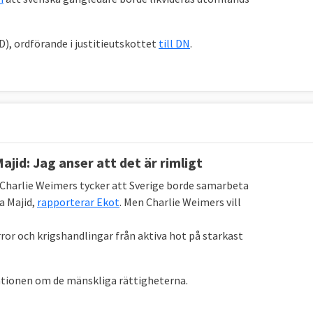
SD), ordförande i justitieutskottet
till DN
.
ajid: Jag anser att det är rimligt
harlie Weimers tycker att Sverige borde samarbeta
a Majid,
rapporterar Ekot
. Men Charlie Weimers vill
error och krigshandlingar från aktiva hot på starkast
ionen om de mänskliga rättigheterna.