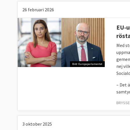
26 februari 2026
EU-u
röst
Med st
uppman
gemens
Bild: Europaparlamentet
nej vi
Social
– Det 
samtyck
BRYSSEL
3 oktober 2025