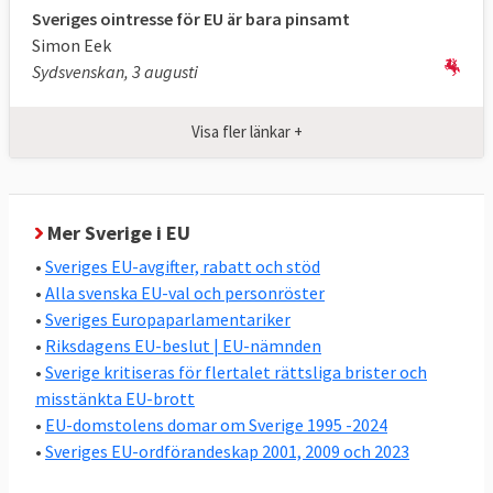
Sveriges ointresse för EU är bara pinsamt
Två andra utmärkande drag i svensk EU-
Simon Eek
politik är den relativt höga graden av
Sydsvenskan, 3 augusti
enighet i riksdagen, se nedan, och att
Sverige oavsett regering nästan alltid
Visa fler länkar +
stödjer de nya EU-lagar som stiftas, se
nedan.
Stor enighet i svensk EU-politik
Mer Sverige i EU
Den ordinarie lagstiftningen i EU beslutas av
•
Sveriges EU-avgifter, rabatt och stöd
det folkvalda Europaparlamentet och EU-
•
Alla svenska EU-val och personröster
ländernas regeringar i ministerrådet
•
Sveriges Europaparlamentariker
tillsammans. I riksdagsvalet 2022 valde
•
Riksdagens EU-beslut | EU-nämnden
•
Sverige kritiseras för flertalet rättsliga brister och
svenska folket vilka partier som ska styra
misstänkta EU-brott
svensk EU-politik i ministerrådet. Ordningen
•
EU-domstolens domar om Sverige 1995 -2024
är att riksdagens EU-nämnd, där alla partier
•
Sveriges EU-ordförandeskap 2001, 2009 och 2023
är representerade, bestämmer EU-politiken