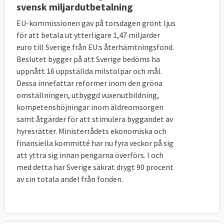
svensk miljardutbetalning
EU-kommissionen gav på torsdagen grönt ljus
för att betala ut ytterligare 1,47 miljarder
euro till Sverige från EU:s återhämtningsfond.
Beslutet bygger på att Sverige bedöms ha
uppnått 16 uppställda milstolpar och mål.
Dessa innefattar reformer inom den gröna
omställningen, utbyggd vuxenutbildning,
kompetenshöjningar inom äldreomsorgen
samt åtgärder för att stimulera byggandet av
hyresrätter. Ministerrådets ekonomiska och
finansiella kommitté har nu fyra veckor på sig
att yttra sig innan pengarna överförs. I och
med detta har Sverige säkrat drygt 90 procent
av sin totala andel från fonden.