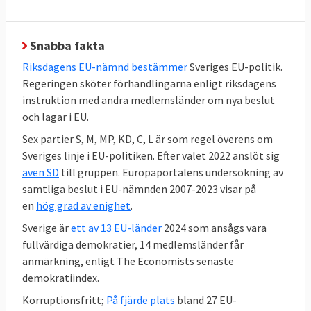
och regeringen förhandlar i EU.
En stor kartläggning av Europaportalen
Snabba fakta
visar att det råder relativt stor politisk
Riksdagens EU-nämnd bestämmer
Sveriges EU-politik.
enighet i EU-frågor hos en majoritet
Regeringen sköter förhandlingarna enligt riksdagens
av
riksdagspartierna i Sverige
. Under
instruktion med andra medlemsländer om nya beslut
regeringen Kristerssons första år var sex
och lagar i EU.
partier S, M,C,KD,MP och L helt överens i 72
Sex partier S, M, MP, KD, C, L är som regel överens om
procent av samtliga 286 EU-frågor, stora
Sveriges linje i EU-politiken. Efter valet 2022 anslöt sig
som små. För första gången var
även SD
till gruppen. Europaportalens undersökning av
Sverigedemokraterna det partiet utanför
samtliga beslut i EU-nämnden 2007-2023 visar på
en
hög grad av enighet
.
regeringen
som minst gick emot
riksdagens
EU-politik, vilket är en tydlig förändring mot
Sverige är
ett av 13 EU-länder
2024 som ansågs vara
SD:s tidigare hållning.
fullvärdiga demokratier, 14 medlemsländer får
anmärkning, enligt The Economists senaste
demokratiindex.
Korruptionsfritt;
På fjärde plats
bland 27 EU-