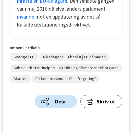
inrätta en EU-åklagare
. Den senaste gången
var i maj 2016 då elva länders parlament
invände
mot en uppdatering av det så
kallade utstationeringsdirektivet.
Ämnen i artikeln
Sverige i EU
Riksdagens EU-beslut | EU-nämnden
Subsidiaritetsprincipen | Lagstiftning närmare medborgarna
Skatter
EU-kommissionen | EU:s "regering"
Dela
Skriv ut