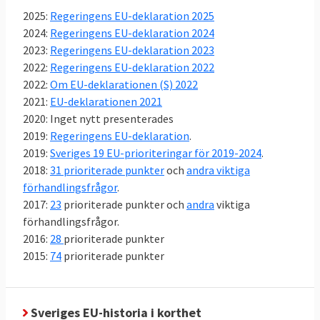
Sverige röstar nästan alltid ja till EU-
2025:
Regeringens EU-deklaration 2025
lagar
2024:
Regeringens EU-deklaration 2024
Mellan 2014 och 2023 antog EU-ländernas
2023:
Regeringens EU-deklaration 2023
regeringar i ministerrådet 734 lagar. EU-
2022:
Regeringens EU-deklaration 2022
ländernas regeringar, var oavsett politisk
2022:
Om EU-deklarationen (S) 2022
färg, nästan alltid överens om nya EU-lagar.
2021:
EU-deklarationen 2021
Sverige röstade nej 14 gånger – knappt 2
2020: Inget nytt presenterades
procent av lagarna. I nästan 98 procent av
2019:
Regeringens EU-deklaration
.
omröstningarna i EU röstade Sverige, efter
2019:
Sveriges 19 EU-prioriteringar för 2019-2024
.
beslut i riksdagens EU-nämnd, ja till nya EU-
2018:
31 prioriterade punkter
och
andra viktiga
lagar. Läs
mer om undersökningen
.
förhandlingsfrågor
.
2017:
23
prioriterade punkter och
andra
viktiga
förhandlingsfrågor.
2016:
28
prioriterade punkter
2015:
74
prioriterade punkter
Sveriges EU-historia i korthet