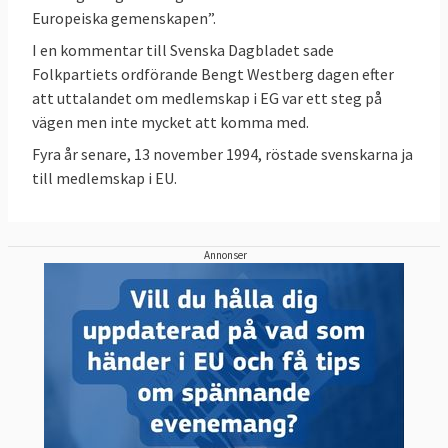
pressfrihet
,
låg korruption
,
rättsstatlighet
,
Europeiska gemenskapen”.
jämställdhet mellan könen
,
budgetbalans
,
I en kommentar till Svenska Dagbladet sade
EU:s sociala resultattavla
,
Folkpartiets ordförande Bengt Westberg dagen efter
klimatmål
,
forskning
sysselsättningsgrad
,
att uttalandet om medlemskap i EG var ett steg på
vägen men inte mycket att komma med.
och utveckling
och
innovationsförmåga
. Läs
mer – se nedan.
Fyra år senare, 13 november 1994, röstade svenskarna ja
till medlemskap i EU.
Läs mer
Annonser