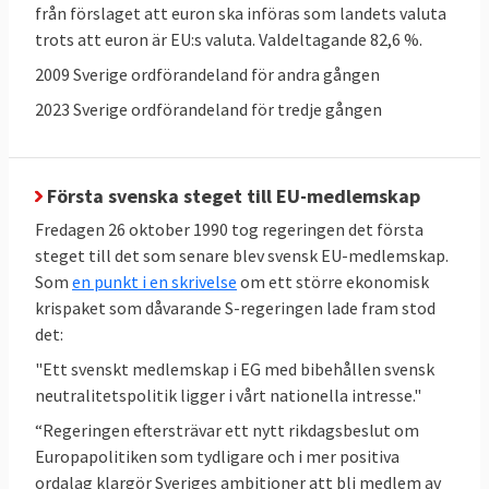
från förslaget att euron ska införas som landets valuta
trots att euron är EU:s valuta. Valdeltagande 82,6 %.
Sverige kritiseras för rättsliga brister
2009 Sverige ordförandeland för andra gången
Sverige röstar som regel för nya EU-lagar i
ministerrådet, men ibland har Sverige
2023 Sverige ordförandeland för tredje gången
problem att följa dem. EU-kommissionen
pekar i flera fall på att införandet av lagarna
i svensk rätt dröjt allt för länge, eller att de
Första svenska steget till EU-medlemskap
införts på felaktigt sätt. Vid årsskiftet 31
Fredagen 26 oktober 1990 tog regeringen det första
december 2024 hade kommissionen 43
steget till det som senare blev svensk EU-medlemskap.
Som
en punkt i en skrivelse
om ett större ekonomisk
pågående
överträdelseförfaranden mot
krispaket som dåvarande S-regeringen lade fram stod
Sverige
, en process som kan sluta i EU-
det:
domstolen.
"Ett svenskt medlemskap i EG med bibehållen svensk
Sverige ofta bland de främsta
neutralitetspolitik ligger i vårt nationella intresse."
Sverige tillhör de rikare EU-länderna och är
i
“Regeringen eftersträvar ett nytt rikdagsbeslut om
regel bland de främsta länderna
i jämförande
Europapolitiken som tydligare och i mer positiva
studier eller statistik som rör
demokrati
,
ordalag klargör Sveriges ambitioner att bli medlem av