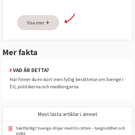
Sveriges EU-politik avgörs i
riksdagens EU-
nämnd
och den svenska regeringen för
+
Sveriges talan i EU:s råd. Även
Visa mer
Europaparlamentariker
representerar
svenska folket i en maktdelning mellan
Europaparlamentet och regeringarna i rådet.
Mer fakta
EU:s betydelse för Sverige
VAD ÄR DETTA?
I regeringsförklaringen
9 september 2025
Här finner du en kort men fyllig berättelse om Sverige i
upprepade statsminister Ulf Kristersson (M)
EU, politikerna och medborgarna.
tidigare statsministrars uttalanden om EU:s
viktiga roll för svensk utrikes- och
säkerhetspolitik och ekonomi.
Mest lästa artiklar i ämnet
– Det europeiska samarbetet och dess
värdegemenskap är viktigare än någonsin –
Saktfärdigt Sverige dröjer med EU-rätten – tungroddhet och
för Sveriges säkerhet, konkurrenskraft,
ovilja