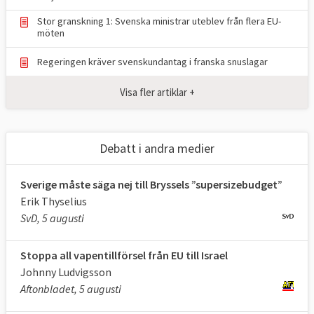
klimatarbete och globala inflytande, sade
Stor granskning 1: Svenska ministrar uteblev från flera EU-
möten
statsminister Ulf Kristersson (M) i
riksdagen.
Regeringen kräver svenskundantag i franska snuslagar
Det kan jämföras med förra regeringen
Visa fler artiklar +
under Magdalena Andersson (S) som 2021
var
inne på samma linje
med orden “EU är
Sveriges viktigaste utrikes- och
Debatt i andra medier
säkerhetspolitiska arena” och “Det handlar
om jobben, eftersom EU är vår viktigaste
Sverige måste säga nej till Bryssels ”supersizebudget”
marknad”.
Erik Thyselius
SvD, 5 augusti
Sammantaget, visar Europaportalens
undersökningar, tycks syftet med det
Stoppa all vapentillförsel från EU till Israel
svenska EU-medlemskapet framför allt vara
Johnny Ludvigsson
att stärka landets ekonomi och utrikes- och
Aftonbladet, 5 augusti
säkerhetspolitik.