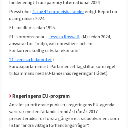
länder enligt Transparency International 2024.
Pressfrihet
4:a av 47 europeiska länder
enligt Reportrar
utan gränser 2024.
EU-medlem sedan 1995.
EU-kommissionär –
Jessika Roswall
(M) sedan 2024,
ansvarar för "miljö, vattenresiliens och en
konkurrenskraftig cirkulär ekonomi".
21 svenska ledamöter
i
Europaparlamentet. Parlamentet lagstiftar som regel
tillsammans med EU-ländernas regeringar (rådet).
Den höga graden av enighet står i kontrast
till mediabilden som ibland rapporterar om
Regeringens EU-program
stora konflikter och oenighet i EU-politiken.
Antalet prioriterade punkter i regeringens EU-agenda
Därmed inte sagt att det inte bråkas i
varierar med en fallande trend år från år. 2017
presenterades för första gången ett sidodokument som
svensk EU-politik,
se här
.
listar "andra viktiga förhandlingsfrågor".