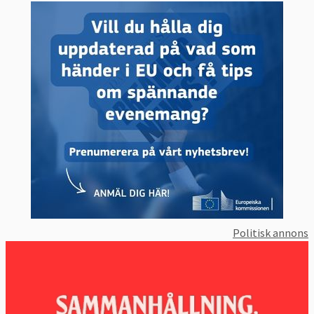
Brett stöd hos svenska parlamentariker till
nya EU-lagar
Europeiska partiernas vallöften:
Om
ekonomisk politik
Europeiska partiernas vallöften:
Om försvar
och brottsbekämpning
Europeiska partiernas vallöften:
Om klimat,
miljö och energi
Europeiska partiernas vallöften:
Om
arbetsmarknad och sociala frågor
Sveriges mest och minst aktiva EU-politiker
Inga kända hot om desinformation i
Politisk annons
svenska EU-valet
Svenska EU-politiker mörkar skattemedel –
utnyttjar svaga EU-regler