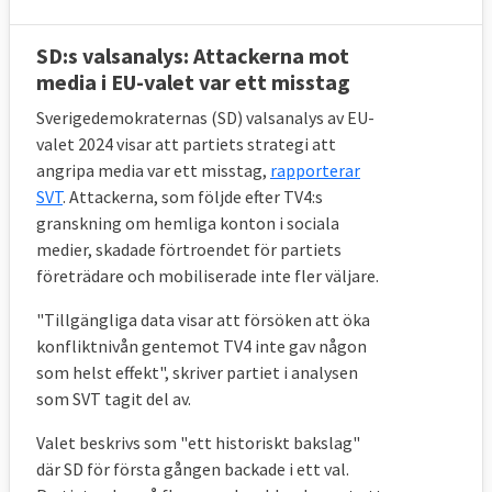
(S):
nivå
Begränsa den fria
SD:s valsanalys: Attackerna mot
Tomas Tobé (M):
media i EU-valet var ett misstag
rörligheten för kriminella
Alice Teodorescu
Sverigedemokraternas (SD) valsanalys av EU-
Ett smalt men starkt EU
Måwe (KD):
valet 2024 visar att partiets strategi att
angripa media var ett misstag,
rapporterar
Charlie Weimers
I EU-parlamentet kan vi
SVT
. Attackerna, som följde efter TV4:s
(SD):
driva SD-politik
granskning om hemliga konton i sociala
Klimat- och
medier, skadade förtroendet för partiets
Karin Karlsbro
säkerhetsfrågorna
företrädare och mobiliserade inte fler väljare.
(L):
viktigast
"Tillgängliga data visar att försöken att öka
Alice Bah Kuhnke
Vi måste rädda klimatet
konfliktnivån gentemot TV4 inte gav någon
(MP):
och demokratin
som helst effekt", skriver partiet i analysen
Jonas Sjöstedt
Ny EU-politik kan göra
som SVT tagit del av.
(V):
Sverige världsledande
Valet beskrivs som "ett historiskt bakslag"
Emma Wiesner
Straffa länder som inte
där SD för första gången backade i ett val.
(C):
når klimatmål