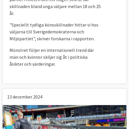
EU-kandidat Abir
Bygg det goda EU
skillnaden bland unga väljare mellan 18 och 25
Al-Sahlani (C):
år.
EU-kandidat Anna
"Speciellt tydliga könsskillnader hittar vi hos
Maria Corazza Bildt
Fred och samarbete
väljarna till Sverigedemokraterna och
(L):
Miljöpartiet", skriver forskarna i rapporten.
Mönstret följer en internationell trend där
Samtliga valmanifest i EU-valet 2024 –
män och kvinnor skiljer sig åt i politiska
svenska och europeiska
åsikter och värderingar.
Svenskt 
Europeiskt 
valmanifest
valmanifest
Socialdemokraterna
S-
PES
valmanifest
13 december 2024
Moderaterna
M-
EPP
valmanifest
Sverigedemokraterna
SD-
ECR
valmanifest