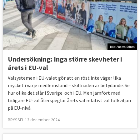
Miljöpartiet
MP-
Europeiska 
valmanifest
gröna
Centerpartiet
C-
ALDE
valmanifest
Kristdemokraterna
KD-
EPP
Bild: Anders Selnes
valmanifest
Undersökning: Inga större skevheter i
Vänsterpartiet
V-
NTP
årets i EU-val
valmanifest
Liberalerna
L-
ALDE
Valsystemen i EU-valet gör att en röst inte väger lika
valmanifest
mycket i varje medlemsland – skillnaden är betydande. Se
hur olika det slår i Sverige och i EU. Men jämfört med
tidigare EU-val återspeglar årets val relativt väl folkviljan
YLE video (1.02 min.)
:
Fem snabba exempel
på EU-nivå.
på vad Europaparlament gjort sedan förra
BRYSSEL 13 december 2024
valet
Valmyndigheten
:
Om rösträtt och sätt att