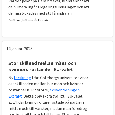
Partiet pekar på flera orsaker, bland annat att
de numera ingår i regeringsunderlaget och att
de misslyckades med att få andra än
Debattartiklar med svenska
kärnväljarna att rösta.
partiernas andranamn inför EU-
valet 2024:
(SD och KD har inte
svarat)
EU-kandidat
EU-samarbetet
14 januari 2025
Jessica Polfjärd
värdefullt för Sverige
(M):
Stor skillnad mellan mäns och
EU-kandidat Johan
Använd EU för att
kvinnors röstande i EU-valet
Danielsson (S):
stärka Sverige
Ny
forskning
från Göteborgs universitet visar
EU-kandidat Hanna
Stärk arbetarnas
att skillnaden mellan hur män och kvinnor
Gedin (V):
rättigheter i EU
röstar har blivit större,
skriver tidningen
Demokrati och miljö är
Extrakt
. Detta blev extra tydligt i EU-valet
EU-kandidat Pär
de viktigaste EU-
2024, där kvinnor oftare röstade på partier i
Holmgren (MP):
mitten och till vänster, medan män föredrog
frågorna
partier i mitten och till höger. Störst var