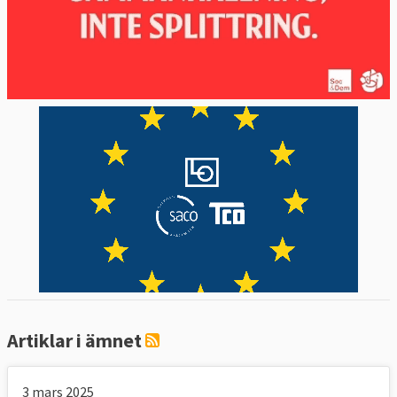
Undersökning visar: EU-parlamentariker –
ett lönsamt uppdrag
SD kritiserar inte Ungern och Polen – trots
bristande rättsstatlighet
Stor granskning: SD röstar som yttersta
högern i EU
Europaparlamentet vill öka sitt inflytande –
svenskarna håller emot
Flertalet svenska EU-politiker vill bli
omvalda
Europaportalens intervjuer med
toppkandidaterna i EU-valet 2024
för de svenska partierna som nu
Artiklar i ämnet
sitter i EU-parlamentet:
Heléne Fritzon
Ingen välfärdsstat på EU-
3 mars 2025