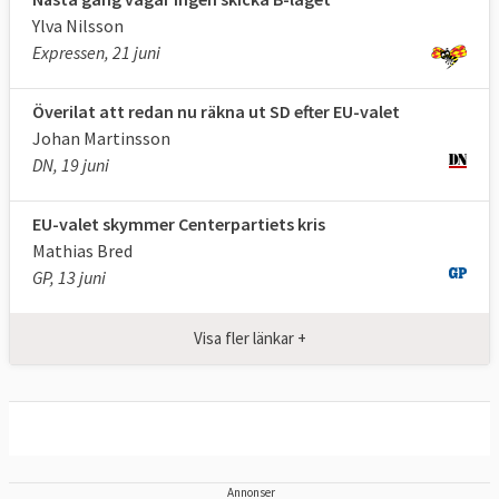
Ylva Nilsson
Expressen, 21 juni
Överilat att redan nu räkna ut SD efter EU-valet
Johan Martinsson
DN, 19 juni
EU-valet skymmer Centerpartiets kris
Mathias Bred
GP, 13 juni
Visa fler länkar +
Fördjupande artiklar om EU-
politik inför valet:
Annonser