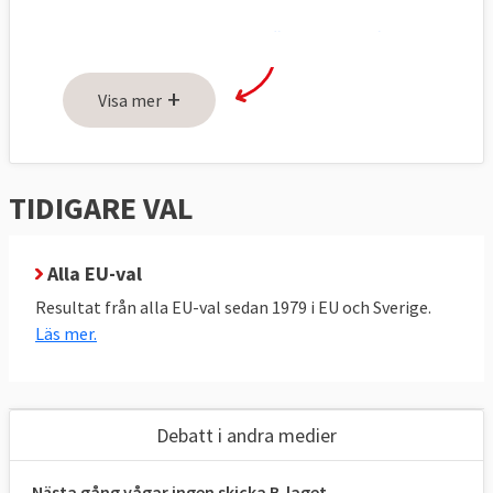
Alla kandidater i
De största
De minsta
EU-valet 2024:
partierna
–
partierna
+
Visa mer
Självtest
Osäker eller nyfiken på EU-valet–
1:
använd valkompassen
TIDIGARE VAL
Självtest
Prova unik internationell
2:
valkompass, svar på svenska
Alla EU-val
Resultat från alla EU-val sedan 1979 i EU och Sverige.
Läs mer.
Debatt i andra medier
Nästa gång vågar ingen skicka B-laget