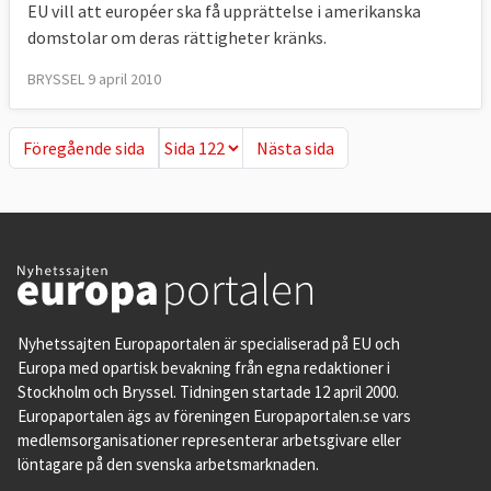
EU vill att européer ska få upprättelse i amerikanska
domstolar om deras rättigheter kränks.
BRYSSEL 9 april 2010
Föregående sida
Nästa sida
Föregående sida
Nästa sida
Nyhetssajten Europaportalen är specialiserad på EU och
Europa med opartisk bevakning från egna redaktioner i
Stockholm och Bryssel. Tidningen startade 12 april 2000.
Europaportalen ägs av föreningen Europaportalen.se vars
medlemsorganisationer representerar arbetsgivare eller
löntagare på den svenska arbetsmarknaden.