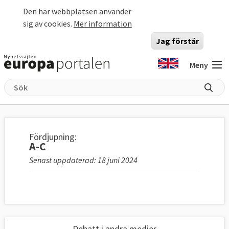
Hoppa till huvudinnehåll
Den här webbplatsen använder
sig av cookies.
Mer information
Jag förstår
Meny
Fördjupning:
A-C
Senast uppdaterad: 18 juni 2024
Debatt i andra medier