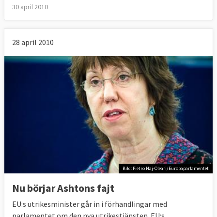
30 april 2010
28 april 2010
Bild: Pietro Naj-Oleari/Europaparlamentet
Nu börjar Ashtons fajt
EU:s utrikesminister går in i förhandlingar med
parlamentet om den nya utrikestjänsten. EU:s