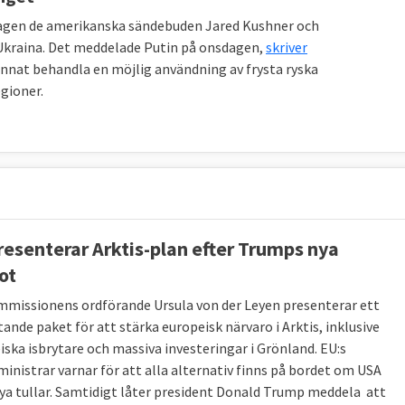
sdagen de amerikanska sändebuden Jared Kushner och
i Ukraina. Det meddelade Putin på onsdagen,
skriver
annat behandla en möjlig användning av frysta ryska
gioner.
resenterar Arktis-plan efter Trumps nya
ot
missionens ordförande Ursula von der Leyen presenterar ett
ande paket för att stärka europeisk närvaro i Arktis, inklusive
iska isbrytare och massiva investeringar i Grönland. EU:s
ministrar varnar för att alla alternativ finns på bordet om USA
nya tullar. Samtidigt låter president Donald Trump meddela att