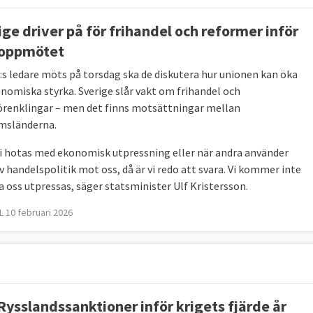
ige driver på för frihandel och reformer inför
oppmötet
:s ledare möts på torsdag ska de diskutera hur unionen kan öka
onomiska styrka. Sverige slår vakt om frihandel och
örenklingar – men det finns motsättningar mellan
msländerna.
vi hotas med ekonomisk utpressning eller när andra använder
v handelspolitik mot oss, då är vi redo att svara. Vi kommer inte
a oss utpressas, säger statsminister Ulf Kristersson.
 10 februari 2026
Rysslandssanktioner inför krigets fjärde år