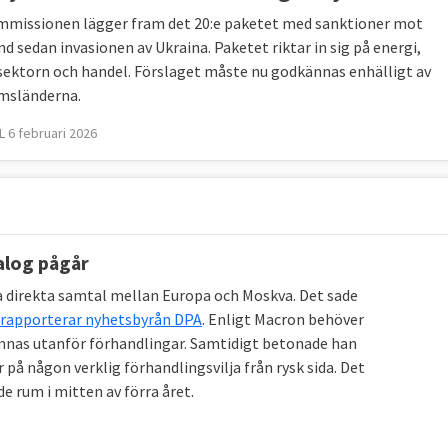
missionen lägger fram det 20:e paketet med sanktioner mot
d sedan invasionen av Ukraina. Paketet riktar in sig på energi,
sektorn och handel. Förslaget måste nu godkännas enhälligt av
msländerna.
 6 februari 2026
alog pågår
ta direkta samtal mellan Europa och Moskva. Det sade
rapporterar nyhetsbyrån DPA
. Enligt Macron behöver
mnas utanför förhandlingar. Samtidigt betonade han
 på någon verklig förhandlingsvilja från rysk sida. Det
 rum i mitten av förra året.