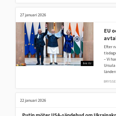
27 januari 2026
EU o
avta
Efter 
tisdag
– Vi h
Bild: EU
Ursula
länder
BRYSSEL
22 januari 2026
Putin möter USA-sändebud om Ukrainakr