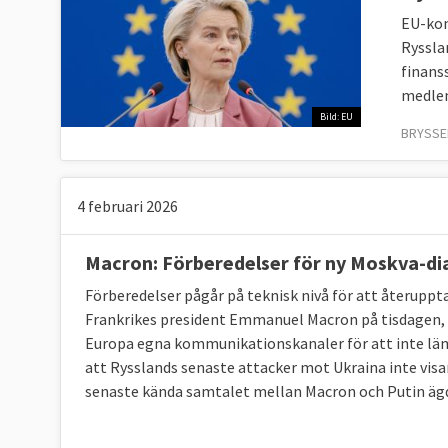
EU-kom
Rysslan
finans
medle
Bild: EU
BRYSSEL
4 februari 2026
Macron: Förberedelser för ny Moskva-di
Förberedelser pågår på teknisk nivå för att återupp
Frankrikes president Emmanuel Macron på tisdagen,
Europa egna kommunikationskanaler för att inte lä
att Rysslands senaste attacker mot Ukraina inte visar
senaste kända samtalet mellan Macron och Putin ägde