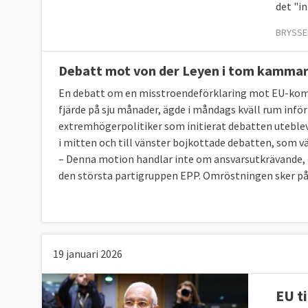
det "i
BRYSSEL
Debatt mot von der Leyen i tom kamma
En debatt om en misstroendeförklaring mot EU-komm
fjärde på sju månader, ägde i måndags kväll rum infö
extremhögerpolitiker som initierat debatten uteblev 
i mitten och till vänster bojkottade debatten, som v
– Denna motion handlar inte om ansvarsutkrävande, d
den största partigruppen EPP. Omröstningen sker på
19 januari 2026
EU t