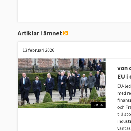
Artiklar i ämnet
13 februari 2026
von 
EU i 
EU-led
med re
finans
Bild: EU
och Fr
till st
indust
väntas