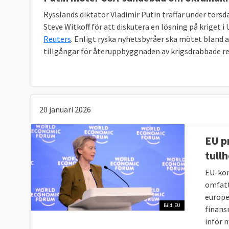
Rysslands diktator Vladimir Putin träffar under tor
Steve Witkoff för att diskutera en lösning på kriget 
Reuters
. Enligt ryska nyhetsbyråer ska mötet bland 
tillgångar för återuppbyggnaden av krigsdrabbade re
20 januari 2026
EU p
tullh
EU-kom
omfatt
europe
Bild: EU
finans
inför 