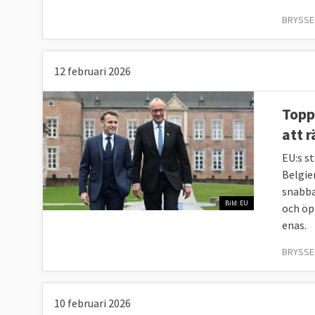
BRYSSEL
12 februari 2026
Topp
att 
EU:s s
Belgie
snabba
Bild: EU
och öp
enas.
BRYSSEL
10 februari 2026