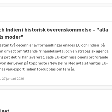
ch Indien i historisk överenskommelse – "alla
ls moder"
nästan två decennier av förhandlingar enades EU och Indien på
en om ett omfattande frihandelsavtal och en strategisk agenda.
ar gjort det. Vi har levererat, sade EU-kommissionens ordförande
 von der Leyen på toppmöte i New Delhi. Med avtalet väntas EU-
nas varuexport Indien fördubblas om fem år.
 27 januari 2026
iget