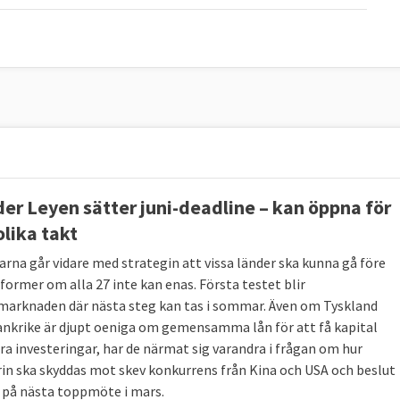
der Leyen sätter juni-deadline – kan öppna för
olika takt
arna går vidare med strategin att vissa länder ska kunna gå före
former om alla 27 inte kan enas. Första testet blir
marknaden där nästa steg kan tas i sommar. Även om Tyskland
ankrike är djupt oeniga om gemensamma lån för att få kapital
ora investeringar, har de närmat sig varandra i frågan om hur
rin ska skyddas mot skev konkurrens från Kina och USA och beslut
 på nästa toppmöte i mars.