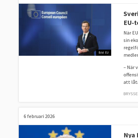
Sver
EU-t
När EU
sin ek
regelf
Bild: EU
medle
– När 
offensi
att låt
BRYSSEL
6 februari 2026
Nya 