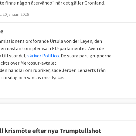
nte finns någon återvändo" när det gäller Grönland.
 20 januari 2026
re
issionens ordförande Ursula von der Leyen, den
r en nästan tom plenisal i EU-parlamentet. Även de
till stor del,
skriver Politico
. De stora partigrupperna
äckts över Mercosur-avtalet.
en handlar om rubriker, sade Jeroen Lenaerts från
 torsdag och väntas misslyckas.
ill krismöte efter nya Trumptullshot