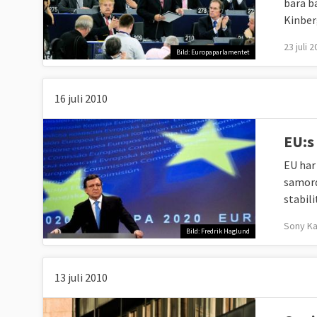
bara b
Kinber
23 juli 
Bild: Europaparlamentet
16 juli 2010
EU:s
EU har
samord
stabili
Sony Ka
Bild: Fredrik Haglund
13 juli 2010