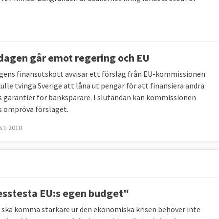
dagen går emot regering och EU
gens finansutskott avvisar ett förslag från EU-kommissionen
ulle tvinga Sverige att låna ut pengar för att finansiera andra
s garantier för banksparare. I slutändan kan kommissionen
s ompröva förslaget.
sti 2010
esstesta EU:s egen budget"
ska komma starkare ur den ekonomiska krisen behöver inte