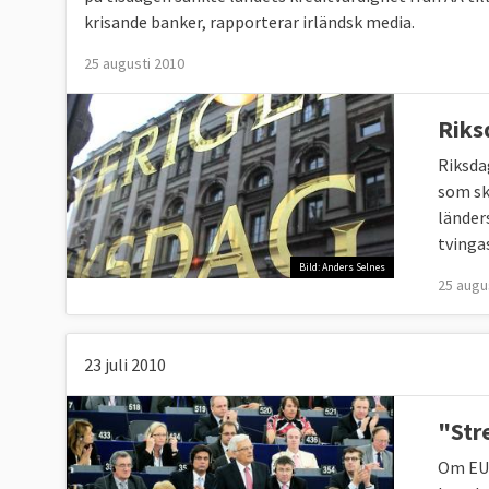
krisande banker, rapporterar irländsk media.
25 augusti 2010
Riks
Riksda
som sk
länder
tvinga
Bild: Anders Selnes
25 augu
23 juli 2010
"Str
Om EU 