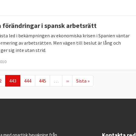
a förändringar i spansk arbetsrätt
sta led i bekämpningen av ekonomiska krisen i Spanien väntar
ormering av arbetsrätten. Men vägen till beslut är lång och
ger sig inte utan strid.
2010
ge
Nuvarande sida
Page
Page
Nästa sida
Sista sidan
2
443
444
445
…
››
Sista »
Kontakta re
pa med opartisk bevakning från