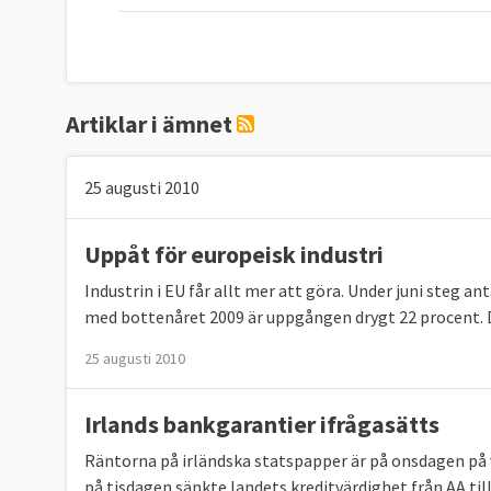
Artiklar i ämnet
25 augusti 2010
Uppåt för europeisk industri
Industrin i EU får allt mer att göra. Under juni steg
med bottenåret 2009 är uppgången drygt 22 procent. D
25 augusti 2010
Irlands bankgarantier ifrågasätts
Räntorna på irländska statspapper är på onsdagen på v
på tisdagen sänkte landets kreditvärdighet från AA ti