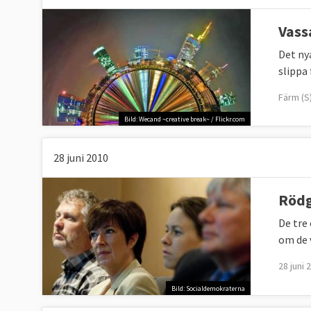
Vass
Det ny
slippa 
Färm (S)
Bild: Wecand ~creative break~ / Flickr.com
28 juni 2010
Rödg
De tre
om de 
28 juni 
Bild: Socialdemokraterna