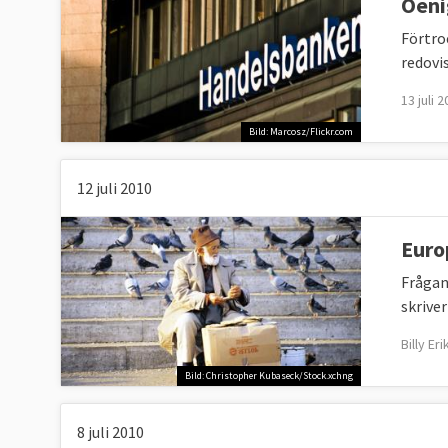
Oeni
Förtro
redovis
13 juli 
Bild: Marcosz/Flickr.com
12 juli 2010
Euro
Frågan
skriver
Billy Er
Bild: Christopher Kubaseck/Stock.xchng
8 juli 2010