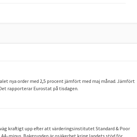
 antalet nya order med 2,5 procent jämfört med maj månad. Jämfört
et rapporterar Eurostat på tisdagen.
äg kraftigt upp efter att värderingsinstitutet Standard & Poor
ll AA-minus. Bakgrunden är osäkerhet kring landets stöd för