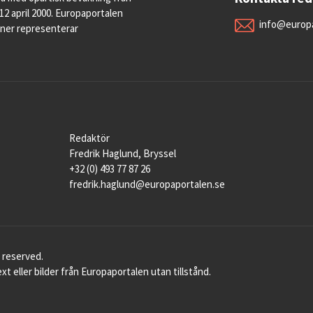
12 april 2000. Europaportalen
info@europa
oner representerar
Redaktör
Fredrik Haglund, Bryssel
+32 (0) 493 77 87 26
fredrik.haglund@europaportalen.se
 reserved.
xt eller bilder från Europaportalen utan tillstånd.