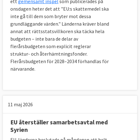
ett
gemensamt inspel
som publicerades på
onsdagen heter det att "EU:s skattemedel ska
inte gå till dem som bryter mot dessa
grundläggande värden." Länderna kräver bland
annat att rättsstatsvillkoren ska täcka hela
budgeten – inte bara de delar av
flerårsbudgeten som explicit reglerar
struktur- och återhämtningsfonder.
Flerårsbudgeten för 2028–2034 förhandlas för
närvarande.
11 maj 2026
EU återställer samarbetsavtal med
Syrien
EU-länderna beslutade på måndagen att helt