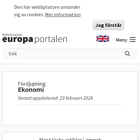
Hoppa till huvudinnehåll
Den här webbplatsen använder
sig av cookies.
Mer information
Jag förstår
Meny
Fördjupning:
Ekonomi
Senast uppdaterad: 23 februari 2026
Mest lästa artiklar i ämnet