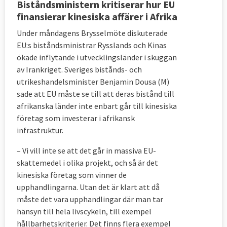
Biståndsministern kritiserar hur EU
finansierar kinesiska affärer i Afrika
Under måndagens Brysselmöte diskuterade
EU:s biståndsministrar Rysslands och Kinas
ökade inflytande i utvecklingsländer i skuggan
av Irankriget. Sveriges bistånds- och
utrikeshandelsminister Benjamin Dousa (M)
sade att EU måste se till att deras bistånd till
afrikanska länder inte enbart går till kinesiska
företag som investerar i afrikansk
infrastruktur.
– Vi vill inte se att det går in massiva EU-
skattemedel i olika projekt, och så är det
kinesiska företag som vinner de
upphandlingarna. Utan det är klart att då
måste det vara upphandlingar där man tar
hänsyn till hela livscykeln, till exempel
hållbarhetskriterier. Det finns flera exempel