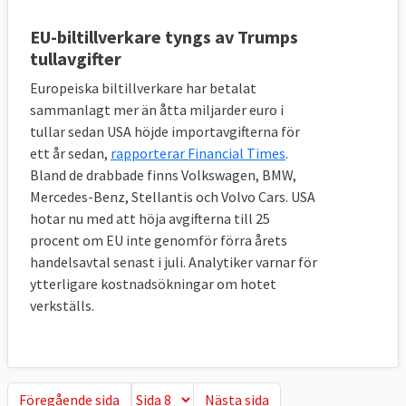
EU-biltillverkare tyngs av Trumps
tullavgifter
Europeiska biltillverkare har betalat
sammanlagt mer än åtta miljarder euro i
tullar sedan USA höjde importavgifterna för
ett år sedan,
rapporterar Financial Times
.
Bland de drabbade finns Volkswagen, BMW,
Mercedes-Benz, Stellantis och Volvo Cars. USA
hotar nu med att höja avgifterna till 25
procent om EU inte genomför förra årets
handelsavtal senast i juli. Analytiker varnar för
ytterligare kostnadsökningar om hotet
verkställs.
Föregående sida
Nästa sida
Föregående sida
Nästa sida