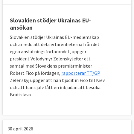
återfinns Turkiet, vars
medlemskapsförhandlingar lagts på is på
obestämd tid.
Slovakien stödjer Ukrainas EU-
ansökan
Slovakien stödjer Ukrainas EU-medlemskap
och är redo att dela erfarenheterna från det
egna anslutningsförfarandet, uppger
president Volodymyr Zelenskyj efter ett
samtal med Slovakiens premiärminister
Robert Fico på lördagen,
rapporterar TT/GP
.
Zelenskyj uppger att han bjudit in Fico till Kiev
och att han själv fått en inbjudan att besöka
Bratislava.
30 april 2026