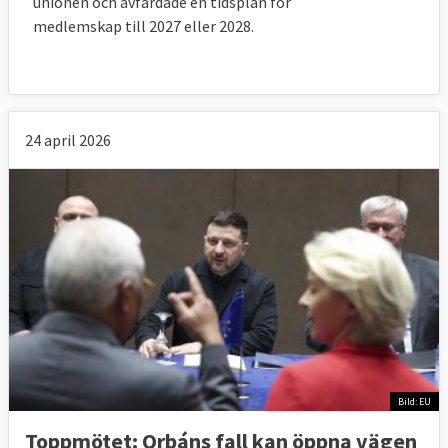
unionen och avfärdade en tidsplan för
medlemskap till 2027 eller 2028.
24 april 2026
Pressfrihet och korruption
Graden av pressfrihet och uppfattad
korruption visar en liknande bild men med
Bild: EU
mindre tydlig övergång mellan de bäst
Toppmötet: Orbáns fall kan öppna vägen