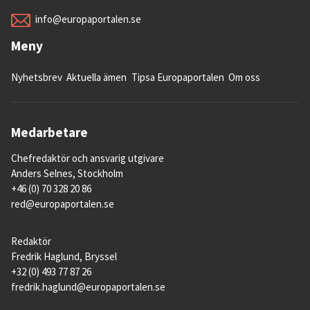
Georgien utgör även på detta område ett
info@europaportalen.se
undantag från övriga länder som vill gå med
i EU medan övriga sökande befinner sig
Meny
lägre ned på skalan över ekonomiska
Nyhetsbrev
Aktuella ämen
Tipsa Europaportalen
Om oss
friheter.
Medarbetare
Chefredaktör och ansvarig utgivare
Anders Selnes, Stockholm
+46 (0) 70 328 20 86
red@europaportalen.se
Redaktör
Fredrik Haglund, Bryssel
+32 (0) 493 77 87 26
fredrik.haglund@europaportalen.se