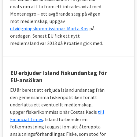
enats om att ta fram ett inträdesavtal med
Montenegro – ett avgörande steg på vägen
mot medlemskap, uppgav
utvidgningskommissionär Marta Kos
på
onsdagen. Senast EU fick ett nytt
medlemsland var 2013 då Kroatien gick med.
EU erbjuder Island fiskundantag för
EU-ansökan
EU är berett att erbjuda Island undantag från
För korruptionsnivån står Georgien ut med
den gemensamma fiskeripolitiken för att
en placering i mitten på skalan. Det mest
underlätta ett eventuellt medlemskap,
uppger fiskerikommissionär Costas Kadis
till
korrupta landet är Ukraina.
Financial Times
. Island förbereder en
folkomröstning i augusti om att återuppta
anslutningsförhandlingar. Fiske, som stod för