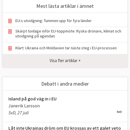
godkännande.
Mest lästa artiklar i ämnet
Syftet med förhandlingarna är att förbereda
EU:s utvidgning: Tummen upp för fyra länder
kandidatlandet på EU-medlemskap. Ordet
Skärpt tonläge inför EU-toppmöte: Ryska drönare, klimat och
förhandling är i sammanhanget missvisande
utvidgning på agendan
eftersom ett land i princip inte kan välja vilka
Klart: Ukraina och Moldavien tar nästa steg i EU-processen
EU-regler de vill följa, möjligtvis kan ett land
få undantag för något som Sverige fick med
Visa fler artiklar +
snuset.
På grund av det mycket omfattande EU-
Debatt i andra medier
regelverket som ett land måste införa i sin
nationella lagstiftning kan förhandlingarna
Island på god väg in i EU
pågå i många år.
Janerik Larsson
SvD, 27 juli
Låt inte Ukrainas dröm om EU krossas av ett galet veto