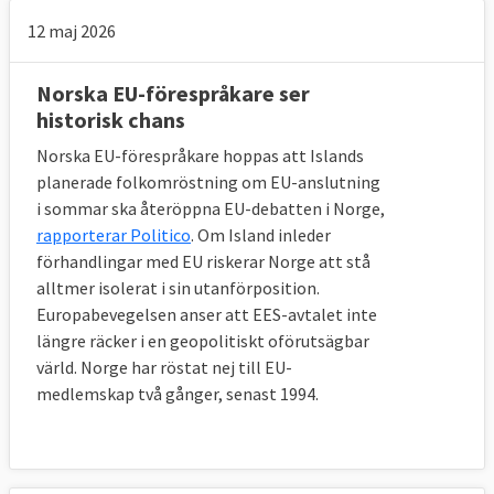
12 maj 2026
Norska EU-förespråkare ser
historisk chans
Norska EU-förespråkare hoppas att Islands
planerade folkomröstning om EU-anslutning
i sommar ska återöppna EU-debatten i Norge,
rapporterar Politico
. Om Island inleder
förhandlingar med EU riskerar Norge att stå
alltmer isolerat i sin utanförposition.
Europabevegelsen anser att EES-avtalet inte
längre räcker i en geopolitiskt oförutsägbar
värld. Norge har röstat nej till EU-
medlemskap två gånger, senast 1994.
Krav ska uppfyllas