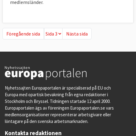
medlemsländer.
Föregående sida
Nästa sida
Föregående sida
Nästa sida
Ekonomisk frihet
Ett av Köpenhamnskriterierna är att nya
medlemmar har en fungerande
marknadsekonomi. Den konservativa
amerikanska tankesmedja The Heritage
Foundation rankar varje år världens länder
Nyhetssajten Europaportalen är specialiserad på EU och
efter nivån av ekonomisk frihet som enligt
Europa med opartisk bevakning från egna redaktioner i
dem bestäms av bland annat graden av
Stockholm och Bryssel. Tidningen startade 12 april 2000.
rättsstatlighet, skattetryck, regler för
Europaportalen ägs av föreningen Europaportalen.se vars
medlemsorganisationer representerar arbetsgivare eller
företag och arbetskraft och hur öppen
löntagare på den svenska arbetsmarknaden.
marknaden är.
Kontakta redaktionen