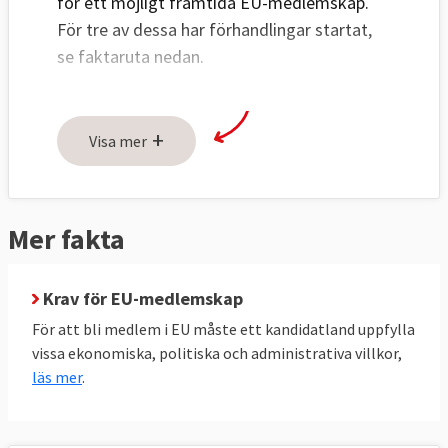
för ett möjligt framtida EU-medlemskap.
För tre av dessa har förhandlingar startat,
se faktaruta nedan.
Trots att de turkiska förhandlingarna
startade redan 2005 har få framsteg gjorts.
+
Visa mer
Dels har Turkiet inte velat genomföra
nödvändiga lagändringar och demokratiska
reformer, dels har EU och enskilda EU-
Mer fakta
länder, som en reaktion på svåra
demokratiska brister i Turkiet och det
faktum att Turkiet militärt ockuperar stora
Krav för EU-medlemskap
delar av EU-landet Cypern, blockerat över
För att bli medlem i EU måste ett kandidatland uppfylla
hälften av förhandlingskapitlen.
vissa ekonomiska, politiska och administrativa villkor,
läs mer
.
För att ett kandidatland ska kunna börja
sina medlemskapsförhandlingar krävs att
alla de nuvarande medlemsländerna ger sitt