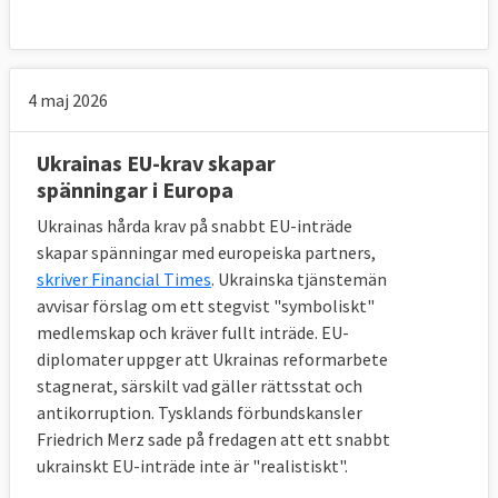
EU-samarbetet bygger på demokrati. Även
om det råder delade meningar om huruvida
ett nuvarande medlemsland, Ungern,
4 maj 2026
alltjämt är en demokrati måste nya
medlemsländer vara demokratiska. Den
Ukrainas EU-krav skapar
brittiska tidningen The Economists
spänningar i Europa
forskningsenhet poängsätter sedan 2006
Ukrainas hårda krav på snabbt EU-inträde
världens länder efter hur demokratiska de
skapar spänningar med europeiska partners,
är.
skriver Financial Times
. Ukrainska tjänstemän
avvisar förslag om ett stegvist "symboliskt"
Dess senaste sammanställning täcker läget
medlemskap och kräver fullt inträde. EU-
2022 och talar ett tydligt språk om var
diplomater uppger att Ukrainas reformarbete
kandidat- och ansökarländerna befinner sig.
stagnerat, särskilt vad gäller rättsstat och
Alla länder, förutom Montenegro är mindre
antikorruption. Tysklands förbundskansler
demokratiska än det minst demokratiska
Friedrich Merz sade på fredagen att ett snabbt
ukrainskt EU-inträde inte är "realistiskt".
medlemslandet Rumänien. I botten