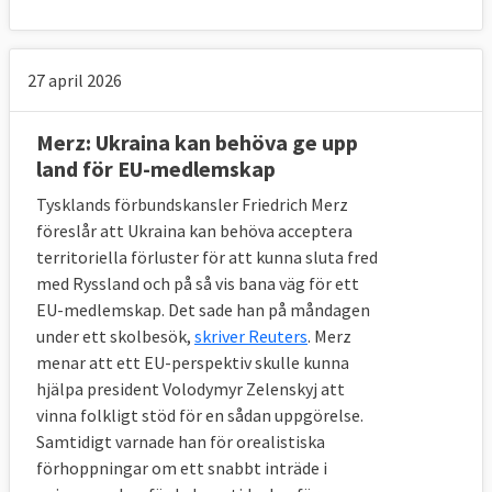
Här återfinns de tio länderna längst ned på
skalan tillsammans med EU-länderna
Ungern och Bulgarien i World Justice
27 april 2026
Projects senaste rättsstatlighetsindex för
2022.
Merz: Ukraina kan behöva ge upp
land för EU-medlemskap
Tysklands förbundskansler Friedrich Merz
föreslår att Ukraina kan behöva acceptera
territoriella förluster för att kunna sluta fred
med Ryssland och på så vis bana väg för ett
EU-medlemskap. Det sade han på måndagen
under ett skolbesök,
skriver Reuters
. Merz
menar att ett EU-perspektiv skulle kunna
hjälpa president Volodymyr Zelenskyj att
vinna folkligt stöd för en sådan uppgörelse.
Samtidigt varnade han för orealistiska
förhoppningar om ett snabbt inträde i