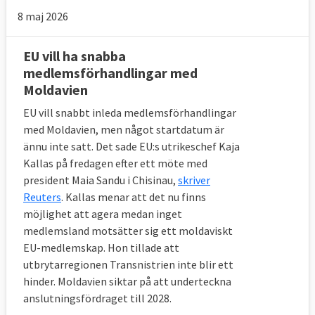
För att få gå med i EU måste
8 maj 2026
kandidatländerna uppfylla en rad
ekonomiska, politiska och administrativa
EU vill ha snabba
medlemsförhandlingar med
krav som ingår i de så kallade
Moldavien
Köpenhamnskriterierna
.
EU vill snabbt inleda medlemsförhandlingar
Europaportalen har sammanställt en rad
med Moldavien, men något startdatum är
internationella index som återspeglar vissa
ännu inte satt. Det sade EU:s utrikeschef Kaja
aspekter i kriterierna som graden av
Kallas på fredagen efter ett möte med
demokrati och korruption. De visar även hur
president Maia Sandu i Chisinau,
skriver
rika och hur stora befolkningar länderna har
Reuters
. Kallas menar att det nu finns
möjlighet att agera medan inget
– frågor som inverkar på EU-
medlemsland motsätter sig ett moldaviskt
omfördelningen av pengar från rikare till
EU-medlemskap. Hon tillade att
fattigare och på maktförhållanden i
utbrytarregionen Transnistrien inte blir ett
unionens institutioner.
hinder. Moldavien siktar på att underteckna
anslutningsfördraget till 2028.
Demokrati