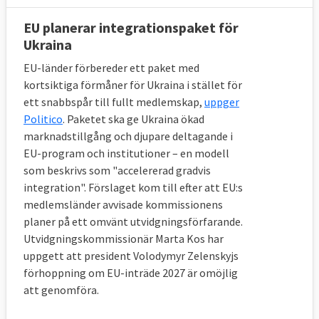
EU planerar integrationspaket för
Ukraina
EU-länder förbereder ett paket med
kortsiktiga förmåner för Ukraina i stället för
ett snabbspår till fullt medlemskap,
uppger
Politico
. Paketet ska ge Ukraina ökad
marknadstillgång och djupare deltagande i
EU-program och institutioner – en modell
som beskrivs som "accelererad gradvis
Rättsstatlighet
integration". Förslaget kom till efter att EU:s
medlemsländer avvisade kommissionens
Nära besläktat med demokrati är
planer på ett omvänt utvidgningsförfarande.
rättsstatlighet som är en uppsättning
Utvidgningskommissionär Marta Kos har
principer för att hindra politiker att få allt
uppgett att president Volodymyr Zelenskyjs
för stor makt över medborgarna , att
förhoppning om EU-inträde 2027 är omöjlig
att genomföra.
garantera likhet inför lagen och att lagar
stiftas i en öppen och demokratisk process.