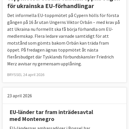
presterande kandidat- och ansökarländerna
för ukrainska EU-förhandlingar
och de nuvarande medlemsländerna.
Det informella EU-toppmötet på Cypern hölls för första
Pressfriheten i Moldavien är högre än i hela
gången på 16 år utan Ungerns Viktor Orbán – med krav på
13 EU-länder och Nordmakedonien och
att Ukraina nu formellt ska få börja förhandla om EU-
Nordmakedonien ligger före 10 EU-länder.
medlemskap. Flera ledare varnade samtidigt för att
motstånd som gömts bakom Orbán kan träda fram
öppet. På fredagen ägnas toppmötet åt nästa
flerårsbudget där Tysklands förbundskansler Friedrich
Merz avvisar ny gemensam upplåning.
BRYSSEL 24 april 2026
23 april 2026
EU-länder tar fram inträdesavtal
med Montenegro
EU-ländernas ambassadörer i Bryssel har