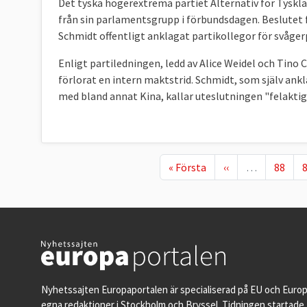
Det tyska högerextrema partiet Alternativ för Tyskl
från sin parlamentsgrupp i förbundsdagen. Beslutet 
Schmidt offentligt anklagat partikollegor för svåger
Enligt partiledningen, ledd av Alice Weidel och Tino 
förlorat en intern maktstrid. Schmidt, som själv ankla
med bland annat Kina, kallar uteslutningen "felaktig
First page
Föregående sida
Page
P
« Första
‹‹
…
88
Nyhetssajten Europaportalen är specialiserad på EU och Euro
egna redaktioner i Stockholm och Bryssel. Tidningen startade 