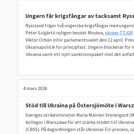
Ungern får krigsfångar av tacksamt Rys
Ryssland friger två ungerska krigsfångar med ungers
Péter Szijjártó nyligen besökt Moskva,
skriver TT/GP
Viktor Orbán inför parlamentsvalet den 12 april. Pre
Ukrainapolitik för principfast. Ungern blockerar för 
Ukraina samt ett nytt sanktionspaket mot det anfal
4 mars 2026
Stöd till Ukraina på Östersjömöte i War
Sveriges utrikesminister Maria Malmer Stenergard (M)
kollegor i Warszawa för att stärka stödet till Ukrai
(CBSS). På dagordningen står Ukrainas EU-process, s