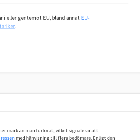
ar i eller gentemot EU, bland annat
EU-
ariker
.
er mark än man förlorat, vilket signalerar att
pressen
med hänvisning till flera bedömare. Enligt den