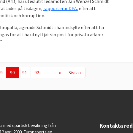
and (AfD) har uteslutit ledamoten Jan Wenzel Schmidt
fattades på tisdagen,
rapporterar DPA
, efter att
politik och korruption.
Chrupalla, agerade Schmidt i hämndsyfte efter att ha
gas för att ha utnyttjat sin post för privata affärer
".
age
Nuvarande sida
Page
Page
Nästa sida
Sista sidan
89
90
91
92
…
››
Sista »
Kontakta re
pa med opartisk bevakning från
12 april 2000. Europaportalen