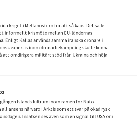
da kriget i Mellanöstern för att så kaos. Det sade
ett informellt krismöte mellan EU-ländernas
na. Enligt Kallas används samma iranska drönare i
rainsk expertis inom drönarbekämpning skulle kunna
å att omdirigera militärt stöd från Ukraina och höja
to
a gången Islands luftrum inom ramen för Nato-
a alliansens närvaro i Arktis som ett svar på ökad rysk
onsdagen. Insatsen ses även som en signal till USA om