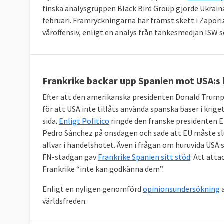
finska analysgruppen Black Bird Group gjorde Ukrai
februari. Framryckningarna har främst skett i Zapori
våroffensiv, enligt en analys från tankesmedjan ISW s
Frankrike backar upp Spanien mot USA:s
Efter att den amerikanska presidenten Donald Trump
för att USA inte tillåts använda spanska baser i krige
sida.
Enligt Politico
ringde den franske presidenten
Pedro Sánchez på onsdagen och sade att EU måste sl
allvar i handelshotet. Även i frågan om huruvida USA:
FN-stadgan gav
Frankrike Spanien sitt stöd
: Att atta
Frankrike “inte kan godkänna dem”.
Enligt en nyligen genomförd
opinionsundersökning
a
världsfreden.