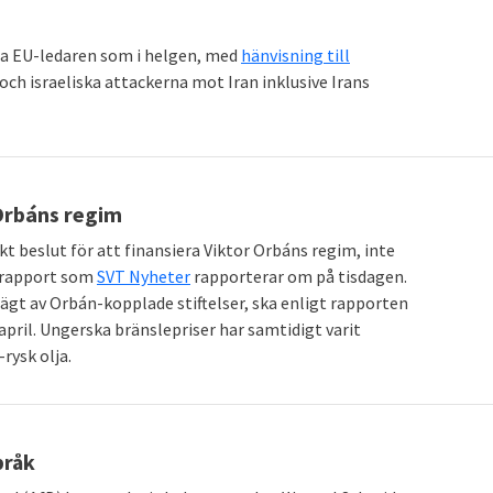
da EU-ledaren som i helgen, med
hänvisning till
ch israeliska attackerna mot Iran inklusive Irans
 Orbáns regim
skt beslut för att finansiera Viktor Orbáns regim, inte
y rapport som
SVT Nyheter
rapporterar om på tisdagen.
 ägt av Orbán-kopplade stiftelser, ska enligt rapporten
pril. Ungerska bränslepriser har samtidigt varit
rysk olja.
bråk