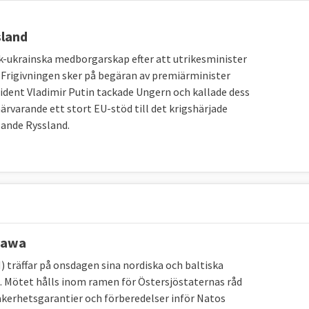
sland
k-ukrainska medborgarskap efter att utrikesminister
. Frigivningen sker på begäran av premiärminister
sident Vladimir Putin tackade Ungern och kallade dess
närvarande ett stort EU-stöd till det krigshärjade
lande Ryssland.
szawa
 träffar på onsdagen sina nordiska och baltiska
na. Mötet hålls inom ramen för Östersjöstaternas råd
äkerhetsgarantier och förberedelser inför Natos