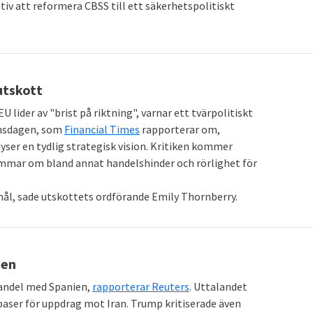
ativ att reformera CBSS till ett säkerhetspolitiskt
utskott
lider av "brist på riktning", varnar ett tvärpolitiskt
onsdagen, som
Financial Times
rapporterar om,
ser en tydlig strategisk vision. Kritiken kommer
ommar om bland annat handelshinder och rörlighet för
 mål, sade utskottets ordförande Emily Thornberry.
ien
handel med Spanien,
rapporterar Reuters
. Uttalandet
baser för uppdrag mot Iran. Trump kritiserade även