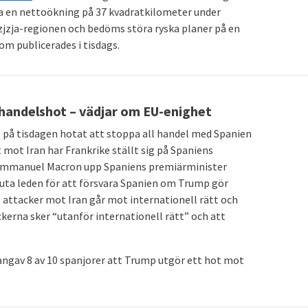
na en nettoökning på 37 kvadratkilometer under
zjzja-regionen och bedöms störa ryska planer på en
om publicerades i tisdags.
 handelshot – vädjar om EU-enighet
 på tisdagen hotat att stoppa all handel med Spanien
t mot Iran har Frankrike ställt sig på Spaniens
 Emmanuel Macron upp Spaniens premiärminister
uta leden för att försvara Spanien om Trump gör
s attacker mot Iran går mot internationell rätt och
ckerna sker “utanför internationell rätt” och att
ngav 8 av 10 spanjorer att Trump utgör ett hot mot