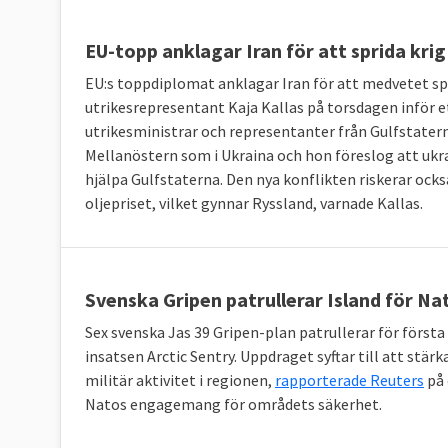
EU-topp anklagar Iran för att sprida krig
EU:s toppdiplomat anklagar Iran för att medvetet spri
utrikesrepresentant Kaja Kallas på torsdagen inför 
utrikesministrar och representanter från Gulfstater
Mellanöstern som i Ukraina och hon föreslog att uk
hjälpa Gulfstaterna. Den nya konflikten riskerar ocks
oljepriset, vilket gynnar Ryssland, varnade Kallas.
Svenska Gripen patrullerar Island för Na
Sex svenska Jas 39 Gripen-plan patrullerar för först
insatsen Arctic Sentry. Uppdraget syftar till att stärk
militär aktivitet i regionen,
rapporterade Reuters
på 
Natos engagemang för områdets säkerhet.