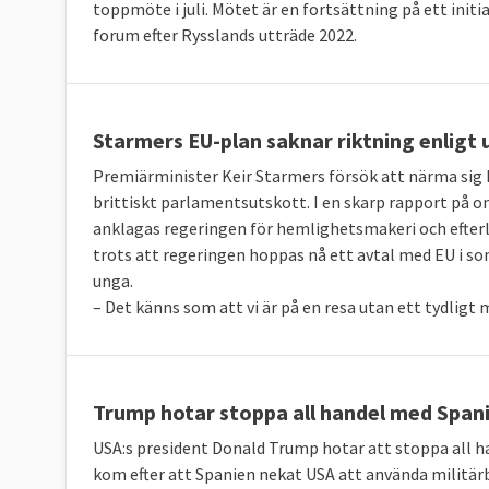
toppmöte i juli. Mötet är en fortsättning på ett initi
forum efter Rysslands utträde 2022.
Starmers EU-plan saknar riktning enligt 
Premiärminister Keir Starmers försök att närma sig EU 
brittiskt parlamentsutskott. I en skarp rapport på 
anklagas regeringen för hemlighetsmakeri och efterly
trots att regeringen hoppas nå ett avtal med EU i s
unga.
– Det känns som att vi är på en resa utan ett tydligt
Trump hotar stoppa all handel med Span
USA:s president Donald Trump hotar att stoppa all 
kom efter att Spanien nekat USA att använda militär