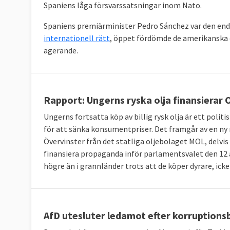
Spaniens låga försvarssatsningar inom Nato.
Spaniens premiärminister Pedro Sánchez var den en
internationell rätt
, öppet fördömde de amerikanska o
agerande.
Rapport: Ungerns ryska olja finansierar
Ungerns fortsatta köp av billig rysk olja är ett politi
för att sänka konsumentpriser. Det framgår av en n
Övervinster från det statliga oljebolaget MOL, delvis
finansiera propaganda inför parlamentsvalet den 12 a
högre än i grannländer trots att de köper dyrare, icke-
AfD utesluter ledamot efter korruptions