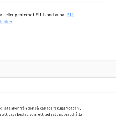
ar i eller gentemot EU, bland annat
EU-
ariker
.
oljetanker från den så kallade ”skuggflottan”,
r att tas i beslag som ett led i att upprätthålla