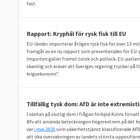
fast.
Rapport: Kryphål för rysk fisk till EU
EU-länder importerar årligen rysk fisk för över 13 mil
framgår av en ny rapport som presenterades för EU-
Importen gäller främst torsk och pollock. EU-parlame
skamlig och kräver att Sveriges regering trycker på f
krigsekonomi".
Tillfällig tysk dom: AfD är inte extremist
I väntan på slutlig dom i frågan förbjöd Kölns förv
Bfv att använda beteckningen högerextrem på det hö
var
i maj 2025
som säkerhetstjänst klassificerade AfD
att öka övervakningen av landets största opposition