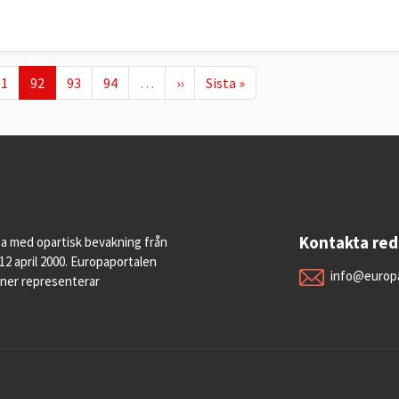
age
Nuvarande sida
Page
Page
Nästa sida
Sista sidan
91
92
93
94
…
››
Sista »
Kontakta re
pa med opartisk bevakning från
12 april 2000. Europaportalen
info@europa
oner representerar