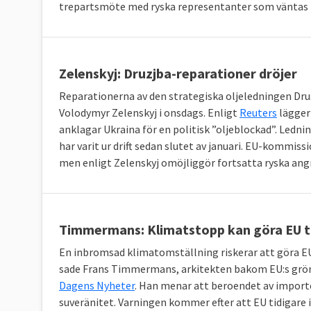
trepartsmöte med ryska representanter som väntas 
Zelenskyj: Druzjba-reparationer dröjer
Reparationerna av den strategiska oljeledningen Dru
Volodymyr Zelenskyj i onsdags. Enligt
Reuters
lägger
anklagar Ukraina för en politisk ”oljeblockad”. Ledni
har varit ur drift sedan slutet av januari. EU-kommi
men enligt Zelenskyj omöjliggör fortsatta ryska ang
Timmermans: Klimatstopp kan göra EU til
En inbromsad klimatomställning riskerar att göra EU-
sade Frans Timmermans, arkitekten bakom EU:s gröna 
Dagens Nyheter
. Han menar att beroendet av import
suveränitet. Varningen kommer efter att EU tidigare 