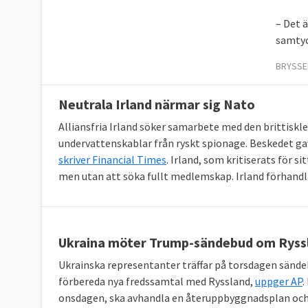
– Det 
samtyck
BRYSSEL
Neutrala Irland närmar sig Nato
Alliansfria Irland söker samarbete med den brittiskl
undervattenskablar från ryskt spionage. Beskedet gav
skriver Financial Times
. Irland, som kritiserats för si
men utan att söka fullt medlemskap. Irland förhand
Ukraina möter Trump-sändebud om Ryss
Ukrainska representanter träffar på torsdagen sände
förbereda nya fredssamtal med Ryssland,
uppger AP
.
onsdagen, ska avhandla en återuppbyggnadsplan och 