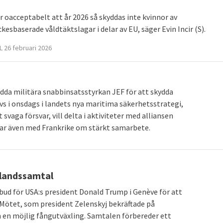
är oacceptabelt att år 2026 så skyddas inte kvinnor av
esbaserade våldtäktslagar i delar av EU, säger Evin Incir (S).
 26 februari 2026
edda militära snabbinsatsstyrkan JEF för att skydda
s i onsdags i landets nya maritima säkerhetsstrategi,
tt svaga försvar, vill delta i aktiviteter med alliansen
lar även med Frankrike om stärkt samarbete.
landssamtal
bud för USA:s president Donald Trump i Genève för att
 Mötet, som president Zelenskyj bekräftade på
en möjlig fångutväxling. Samtalen förbereder ett