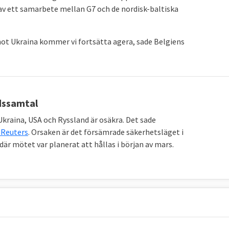
av ett samarbete mellan G7 och de nordisk-baltiska
mot Ukraina kommer vi fortsätta agera, sade Belgiens
edssamtal
kraina, USA och Ryssland är osäkra. Det sade
 Reuters
. Orsaken är det försämrade säkerhetsläget i
r mötet var planerat att hållas i början av mars.