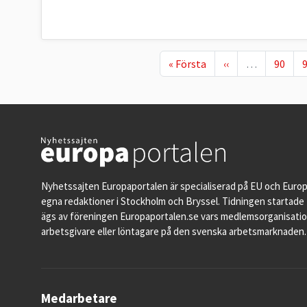
First page
Föregående sida
Page
P
« Första
‹‹
…
90
Nyhetssajten Europaportalen är specialiserad på EU och Euro
egna redaktioner i Stockholm och Bryssel. Tidningen startade 
ägs av föreningen Europaportalen.se vars medlemsorganisati
arbetsgivare eller löntagare på den svenska arbetsmarknaden.
Medarbetare