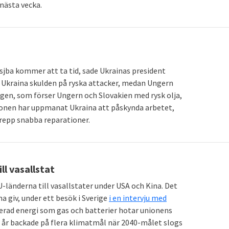
nästa vecka.
sjba kommer att ta tid, sade Ukrainas president
 Ukraina skulden på ryska attacker, medan Ungern
ngen, som förser Ungern och Slovakien med rysk olja,
ssionen har uppmanat Ukraina att påskynda arbetet,
repp snabba reparationer.
l vasallstat
länderna till vasallstater under USA och Kina. Det
giv, under ett besök i Sverige
i en intervju med
erad energi som gas och batterier hotar unionens
i år backade på flera klimatmål när 2040-målet slogs