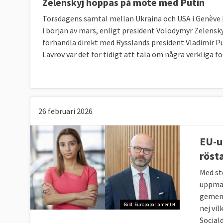
Zelenskyj hoppas på möte med Putin
Torsdagens samtal mellan Ukraina och USA i Genève h
i början av mars, enligt president Volodymyr Zelenskyj
förhandla direkt med Rysslands president Vladimir Pu
Lavrov var det för tidigt att tala om några verkliga f
26 februari 2026
EU-u
röst
Med st
uppman
gemens
Bild: Europaparlamentet
nej vi
Social