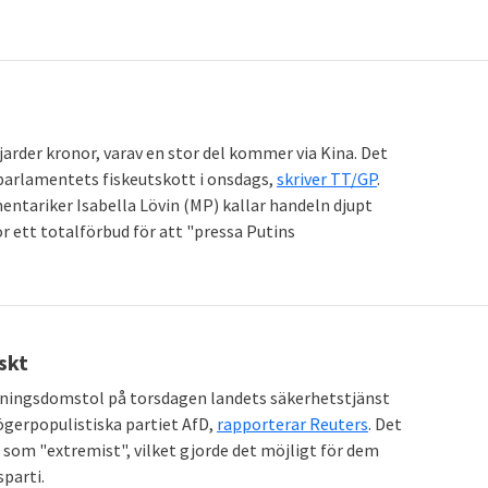
jarder kronor, varav en stor del kommer via Kina. Det
parlamentets fiskeutskott i onsdags,
skriver TT/GP
.
ntariker Isabella Lövin (MP) kallar handeln djupt
ör ett totalförbud för att "pressa Putins
iskt
altningsdomstol på torsdagen landets säkerhetstjänst
gerpopulistiska partiet AfD,
rapporterar Reuters
. Det
 som "extremist", vilket gjorde det möjligt för dem
sparti.