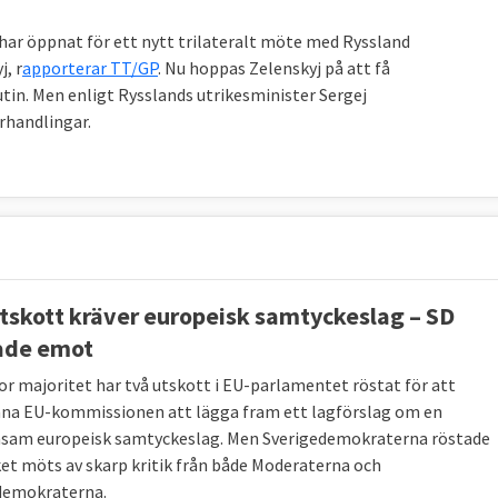
ar öppnat för ett nytt trilateralt möte med Ryssland
, r
apporterar TT/GP
. Nu hoppas Zelenskyj på att få
tin. Men enligt Rysslands utrikesminister Sergej
örhandlingar.
tskott kräver europeisk samtyckeslag – SD
ade emot
or majoritet har två utskott i EU-parlamentet röstat för att
a EU-kommissionen att lägga fram ett lagförslag om en
am europeisk samtyckeslag. Men Sverigedemokraterna röstade
lket möts av skarp kritik från både Moderaterna och
demokraterna.