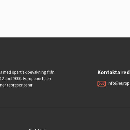
Kontakta re
pa med opartisk bevakning från
12 april 2000. Europaportalen
info@europa
oner representerar