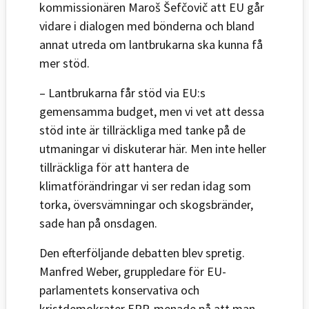
kommissionären Maroš Šefčovič att EU går
vidare i dialogen med bönderna och bland
annat utreda om lantbrukarna ska kunna få
mer stöd.
– Lantbrukarna får stöd via EU:s
gemensamma budget, men vi vet att dessa
stöd inte är tillräckliga med tanke på de
utmaningar vi diskuterar här. Men inte heller
tillräckliga för att hantera de
klimatförändringar vi ser redan idag som
torka, översvämningar och skogsbränder,
sade han på onsdagen.
Den efterföljande debatten blev spretig.
Manfred Weber, gruppledare för EU-
parlamentets konservativa och
kristdemokrater EPP, menade på att man