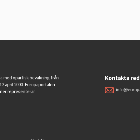
Kontakta re
pa med opartisk bevakning från
12 april 2000. Europaportalen
info@europa
oner representerar