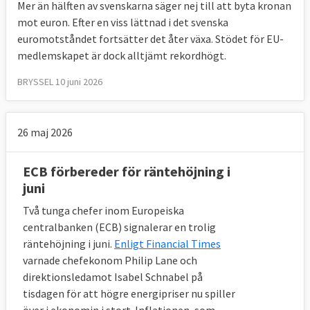
Mer än hälften av svenskarna säger nej till att byta kronan
mot euron. Efter en viss lättnad i det svenska
euromotståndet fortsätter det åter växa. Stödet för EU-
medlemskapet är dock alltjämt rekordhögt.
BRYSSEL 10 juni 2026
26 maj 2026
ECB förbereder för räntehöjning i
juni
Två tunga chefer inom Europeiska
centralbanken (ECB) signalerar en trolig
räntehöjning i juni.
Enligt Financial Times
varnade chefekonom Philip Lane och
direktionsledamot Isabel Schnabel på
tisdagen för att högre energipriser nu spiller
över i ekonomin i stort. Inflationen, som