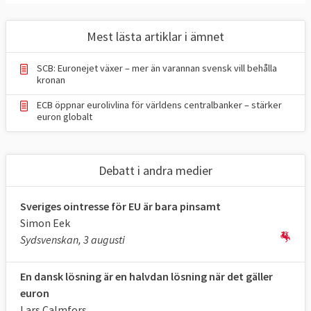
finanser.
Flera av de nyare medlemsländerna efter
Mest lästa artiklar i ämnet
2004 uppfyller ännu inte villkoren som krävs
för att få delta i eurosamarbetet.
SCB: Euronejet växer – mer än varannan svensk vill behålla
kronan
Bland de gamla EU-länderna är det bara
ECB öppnar eurolivlina för världens centralbanker – stärker
Sverige och Danmark som ännu inte har
euron globalt
infört euron. Danmark har förhandlat fram
rättsliga undantag som innebär att de kan
Debatt i andra medier
stå utanför euroområdet.
Sverige har inget rättsligt undantag men
Sveriges ointresse för EU är bara pinsamt
tackade nej till euron efter att
Simon Eek
Sydsvenskan, 3 augusti
en folkomröstning 2003 tydligt avvisade ett
valutabyte. Det har i praktiken accepterats
En dansk lösning är en halvdan lösning när det gäller
av övriga EU-länder som ett informellt
euron
"politiskt undantag".
Lars Calmfors