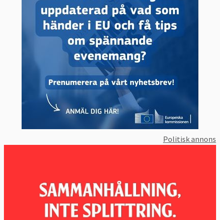
rapport
på hur eurosamarbetet i framtiden
ska kunna fördjupas ytterligare. Det innehöll
bland annat förslag på att införa en separat
budget för euroländerna, ett
finansdepartement och gemensamma
statsobligationer.
De visionära europlanerna fick dock till stora
delar
stryka på foten
när EU-ländernas
stats- och regeringschefer utvärderade dem
på decembertoppmötet i Bryssel 2012.
Politisk annons
En ny
version av rapporten
lades fram av de
fyra ordförandenas efterträdare
tillsammans med EU-parlamentets talman
Martin Schulz i
mitten av 2015
. De fem
ledarna målade upp en tidsplan som
sträcker sig fram till 2025 med förslag på