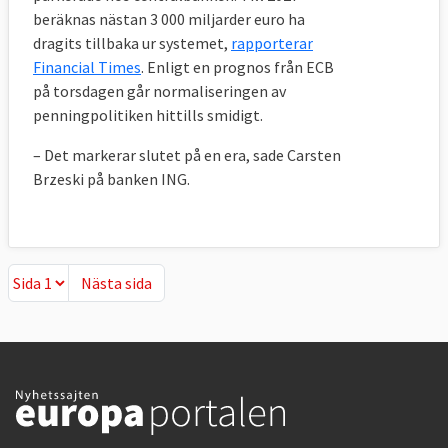
beräknas nästan 3 000 miljarder euro ha
dragits tillbaka ur systemet,
rapporterar
Financial Times
. Enligt en prognos från ECB
på torsdagen går normaliseringen av
penningpolitiken hittills smidigt.
– Det markerar slutet på en era, sade Carsten
Brzeski på banken ING.
Nästa sida
Nästa sida