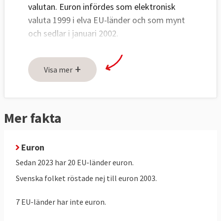
valutan. Euron infördes som elektronisk
valuta 1999 i elva EU-länder och som mynt
och sedlar i januari 2002.
Det ekonomiska och monetära samarbetet
+
EMU (Ekonomiska och monetära unionen)
Visa mer
innebär att alla medlemsländer har en
gemensam valuta och penningpolitik. Syftet
är att EMU tillsammans med den inre
Mer fakta
marknaden ska skapa tillväxt och
sysselsättning.
Euron
Alla EU-länder ingår i EMU men för att få
Sedan 2023 har 20 EU-länder euron.
delta i eurosamarbetet måste
Svenska folket röstade nej till euron 2003.
medlemsländerna uppfylla fyra ekonomiska
krav: stabila statsfinanser, låg inflation,
7 EU-länder har inte euron.
växelkursstabilitet och sunda offentliga