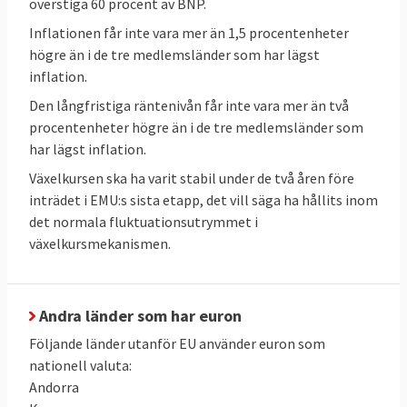
överstiga 60 procent av BNP.
Inflationen får inte vara mer än 1,5 procentenheter
högre än i de tre medlemsländer som har lägst
inflation.
Den långfristiga räntenivån får inte vara mer än två
Finanskrisen visade brister
procentenheter högre än i de tre medlemsländer som
har lägst inflation.
Efter att finanskrisen hösten 2008 spritt sig
till Europa upptäcktes många brister i
Växelkursen ska ha varit stabil under de två åren före
inträdet i EMU:s sista etapp, det vill säga ha hållits inom
valutasamarbetet. Den övergripande
det normala fluktuationsutrymmet i
insikten var att det är svårt att ha en
växelkursmekanismen.
gemensam valuta utan en gemensam
finanspolitik. Euroländerna och EU-
kommissionen tog därför fram en rad
Andra länder som har euron
förslag som syftade till att fördjupa
Följande länder utanför
EU använder euron som
samarbetet, öka stabiliteten på
nationell valuta:
finansmarknaden och försvåra att bryta
Andorra
mot euroreglerna. Det sistnämnda var