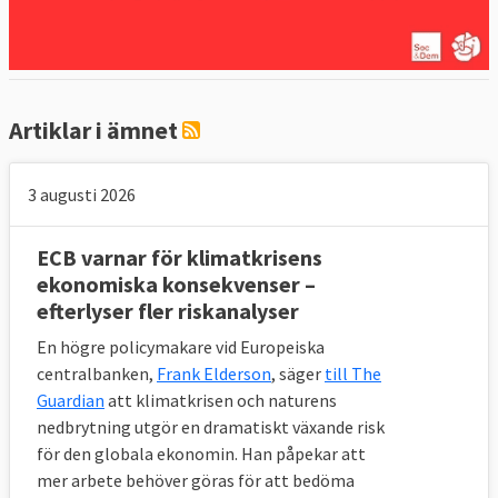
allt från att fördjupa redan befintlig
lagstiftning till att inrätta ett gemensamt
finansdepartement för euroländerna
.
Artiklar i ämnet
3 augusti 2026
ECB varnar för klimatkrisens
ekonomiska konsekvenser –
efterlyser fler riskanalyser
En högre policymakare vid Europeiska
centralbanken,
Frank Elderson
, säger
till The
Guardian
att klimatkrisen och naturens
nedbrytning utgör en dramatiskt växande risk
för den globala ekonomin. Han påpekar att
mer arbete behöver göras för att bedöma