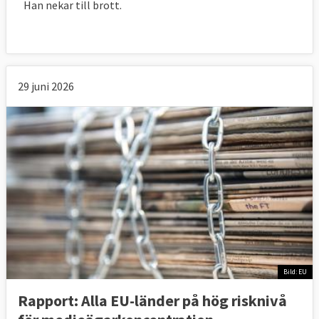
Den politiska kontexten
Han nekar till brott.
Det rättsliga ramverket
Den ekonomiska kontexten
Den sociokulturella kontexten
Journalisters säkerhet.
29 juni 2026
Medlemsländernas ansvar
Det är medlemsstaternas ansvar att skydda
mediernas frihet och mångfald. 2024
beslutade
Europaparlamentet
och
EU-
länderna
(Ungern röstade
ensamt nej
)att
anta en ny EU-lag för att stärka
pressfriheten. Regler om mediernas frihet
och mångfald är införlivad i EU: s stadga om
Bild: EU
de grundläggande rättigheterna men
Rapport: Alla EU-länder på hög risknivå
stadgan gäller endast när medlemsstaterna