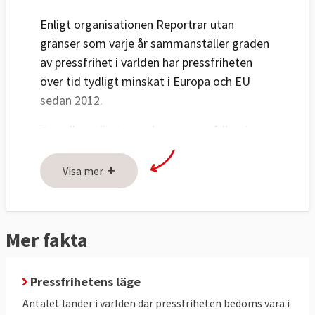
Enligt organisationen Reportrar utan
gränser som varje år sammanställer graden
av pressfrihet i världen har pressfriheten
över tid tydligt minskat i Europa och EU
sedan 2012.
Den allra största graden av pressfrihet i
Europa och i världen finns i nämnd ordning i
+
Norge, Estland, Nederländerna, Sverige,
Visa mer
Finland , Danmark och Irland.
Endast sex av 27 EU-länder har det högsta
Mer fakta
betyget "Bra situation". Antalet EU-länder
som fått det bästa omdömet har mer än
Pressfrihetens läge
halverats sedan 2012. Samtidigt har EU-
länder där pressfriheten klassas som
Antalet länder i världen där pressfriheten bedöms vara i