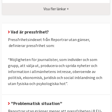
Cypern och Bulgarien.
Visa fler länkar +
På den europeiska botten med i särklass
sämst pressfrihet återfinns Ryssland,
Azerbajdzjan, Belarus och Turkiet .
Vad är pressfrihet?
Pressfrihetsindexet från Reportrar utan gänser,
definierar pressfrihet som:
“Möjligheten för journalister, som individer och som
grupp, att välja ut, producera och sprida nyheter och
information i allmänhetens intresse, oberoende av
politisk, ekonomisk, juridisk och social inblandning och
utan fysiska och psykologiska hot”.
”Problematisk situation”
Reportrar utan gränser menar att pressfriheten i 8 EU-