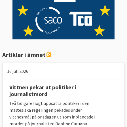
Artiklar i ämnet
16 juli 2026
Vittnen pekar ut politiker i
journalistmord
Två tidigare högt uppsatta politiker i den
maltesiska regeringen pekades under
Så mäts pressfriheten
vittnesmål på onsdagen ut som inblandade i
De 180 länder och territorier som rankas av
mordet på journalisten Daphne Caruana