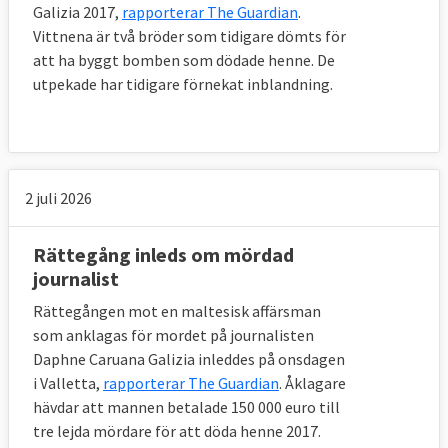
Reportrar utan gränser bedöms inom de
Galizia 2017,
rapporterar The Guardian
.
Vittnena är två bröder som tidigare dömts för
nämnda indikatorerna både kvalitativt och
att ha byggt bomben som dödade henne. De
kvantitativt. Kvantitativt handlar det om en
utpekade har tidigare förnekat inblandning.
kartläggning av kränkningar av pressfrihet
och övergrepp mot journalister och media.
Kvalitativt är det en studie baserad på
svaren från hundratals experter på
2 juli 2026
pressfrihet, som valts ut av Reportrar utan
gränser RSF (journalister, akademiker,
Rättegång inleds om mördad
jurister och människorättsförsvarare) och
journalist
som fyllt i ett frågeformulär med 123
frågor.
Rättegången mot en maltesisk affärsman
som anklagas för mordet på journalisten
Fem indikatorer
Daphne Caruana Galizia inleddes på onsdagen
Pressfrihetsindexet från Reporterar utan
i Valletta,
rapporterar The Guardian
. Åklagare
gränser delas in i fem indikatorer:
hävdar att mannen betalade 150 000 euro till
tre lejda mördare för att döda henne 2017.