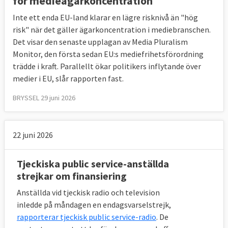
för medieägarkoncentration
genomför EU-lagstiftning.
Inte ett enda EU-land klarar en lägre risknivå än "hög
Kommissionen stöder initiativ som bland
risk" när det gäller ägarkoncentration i mediebranschen.
annat kartlägger mediefriheten i EU, bistår
Det visar den senaste upplagan av Media Pluralism
journalister och sprider kunskap om
Monitor, den första sedan EU:s mediefrihetsförordning
mediefrihet.
trädde i kraft. Parallellt ökar politikers inflytande över
medier i EU, slår rapporten fast.
Källa: EU-kommissionens besked i mail till
BRYSSEL 29 juni 2026
Europaportalen 14 maj 2019.
22 juni 2026
Tjeckiska public service-anställda
strejkar om finansiering
Anställda vid tjeckisk radio och television
inledde på måndagen en endagsvarselstrejk,
rapporterar tjeckisk public service-radio
. De