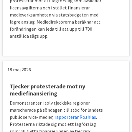
protesterar mot ett lagförslag som avskaffar
licensavgifterna och i stället finansierar
medieverksamheten via statsbudgeten med
lägre anslag. Mediedirektörerna beräknar att
förändringen kan leda till att upp till 700
anställda sägs upp.
18 maj 2026
Tjecker protesterade mot ny
mediefinansiering
Demonstranter i tolv tjeckiska regioner
marscherade på söndagen till stöd för landets
public service-medier,
rapporterar Rozhlas
.
Protesterna riktade sig mot ett lagförslag
som vill flytta finansieringen av tjeckisk