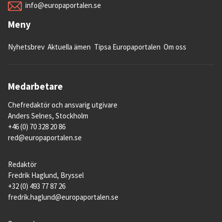
info@europaportalen.se
Meny
Nyhetsbrev
Aktuella ämen
Tipsa Europaportalen
Om oss
Medarbetare
Chefredaktör och ansvarig utgivare
Anders Selnes, Stockholm
+46 (0) 70 328 20 86
red@europaportalen.se
Redaktör
Fredrik Haglund, Bryssel
+32 (0) 493 77 87 26
fredrik.haglund@europaportalen.se