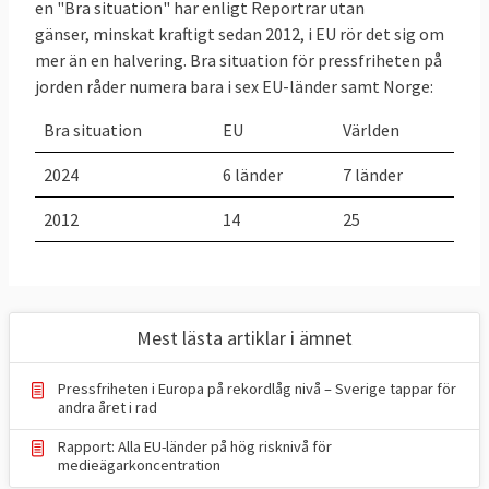
"Problematisk situation" gått från noll till 8
en "Bra situation" har enligt Reportrar utan
gänser, minskat kraftigt sedan 2012, i EU rör det sig om
EU-länder sedan 2012.
mer än en halvering. Bra situation för pressfriheten på
Om
Sverige
jorden råder numera bara i sex EU-länder samt Norge:
Sverige har länge tillhört toppländerna när
Bra situation
EU
Världen
det gäller pressfrihet men i
2024-års index
tappar landet sin tredjeplats på
2024
6 länder
7 länder
världsrankingen och faller till plats fyra,
2012
14
25
passerat av både Estland och
Nederländerna. Enligt RSF har det svenska
medieklimatet försämrats på flera
områden. Redaktioner genomför stora
Mest lästa artiklar i ämnet
uppsägningar, public service drabbas av
besparingar och näthat mot journalister
Pressfriheten i Europa på rekordlåg nivå – Sverige tappar för
ökar. RSF pekar också på politiska attacker
andra året i rad
mot medier, till exempel när SD-ledaren
Rapport: Alla EU-länder på hög risknivå för
medieägarkoncentration
Jimmie Åkesson
gick till angrepp
på vissa