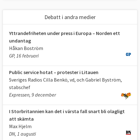
medier bland annat TV4 under EU-valet.
Debatt i andra medier
SITUATIONEN FÖR PRESSFRIHET I EU-
LÄNDERNA 2012-2024
Yttrandefriheten under press i Europa – Norden ett
undantag
Håkan Boström
År
Bra
Tillfredställande
Problemat
GP, 16 februari
situation
situation
situation
Public service hotat – protester i Litauen
2024
6 EU-
13 EU-länder
8 EU-lände
Sveriges Radios Cilla Benkö, vd, och Gabriel Byström,
stabschef
länder
Expressen, 9 december
2012
14
14
0
I Storbritannien kan det i värsta fall snart bli olagligt
Källa
:
Reportrar utan gränser
.
att skämta
Max Hjelm
DN, 1 augusti
Minst pressfrihet i EU 2024 finns i Grekland,