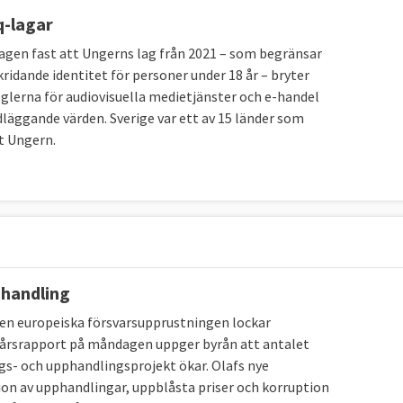
q-lagar
agen fast att Ungerns lag från 2021 – som begränsar
s- eller regeringschefer träffas på EU-toppmöten för
idande identitet för personer under 18 år – bryter
nionen, dock lagstiftar de inte.
lerna för audiovisuella medietjänster och e-handel
läggande värden. Sverige var ett av 15 länder som
entet, lagstiftar tillsammans med
Europeiska
t Ungern.
enbart rådet och samlar EU-ländernas olika ministrar.
-kommissionen, eller bara kommissionen är EU:s
gga lagförslag och övervakar så att EU:s fördrag följs
 EU:s budget. Kommissionen företräder
land annat förhandlingarna kring handelsavtal.
phandling
EU-domstolen är den institution som ytterst avgör hur
den europeiska försvarsupprustningen lockar
förväxlas med Europadomstolen .
in årsrapport på måndagen uppger byrån att antalet
gs- och upphandlingsprojekt ökar. Olafs nye
ger ut och håller koll på euron samt övervakar de
on av upphandlingar, uppblåsta priser och korruption