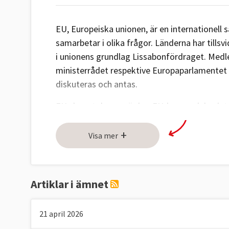
EU, Europeiska unionen, är en internationell
samarbetar i olika frågor. Länderna har tillsv
i unionens grundlag Lissabonfördraget. Medle
ministerrådet respektive Europaparlamentet
diskuteras och antas.
EU-domstolen avgör hur EU-lagar och beslut 
organ och EU:s byråer följer regelverket.
+
Visa mer
För att bli EU-medlem måste ett land uppfylla 
Bildandet av EU kan spåras tillbaka till 9 m
föreslog en europeisk kol- och stålgemenska
Artiklar i ämnet
samman sin kol- och stålproduktion.
EKSG
bi
ländernas ekonomi efter andra världskriget o
21 april 2026
november 1993.