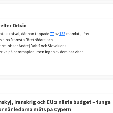
U efter Orbán
atastrofval, där han tappade
77
av
133
mandat, efter
av sina främsta företrädare och
iärminister Andrej Babiš och Slovakiens
serika på hemmaplan, men ingen av dem har visat
nskyj, Iranskrig och EU:s nästa budget – tunga
or när ledarna möts på Cypern