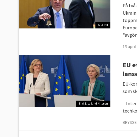
På två
Ukraina
toppmö
Bild: EU
Europe
"avgör
15 april
EU e
lans
EU-kom
som sk
– Inte
Bild: Lisa Lind Nilsson
techko
BRYSSEL