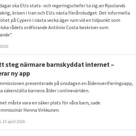
 dagar ska EU:s stats- och regeringschefer ta sig an Rysslands
krig, krisen i Iran och EU:s nästa flerårsbudget. Det informella
tet på Cypern i nästa vecka äger rum vid en tidpunkt som
iska rådets ordförande António Costa beskriver som
ande".
 2026
tt steg närmare barnskyddat internet –
erar ny app
missionen presenterade på onsdagen en åldersverifieringsapp,
a säkerställa barnens ålder i
onlinevärlden
.
rnet måste vara en säker plats för våra barn, sade
mmissinär Henna Virkkunen.
 15 april 2026