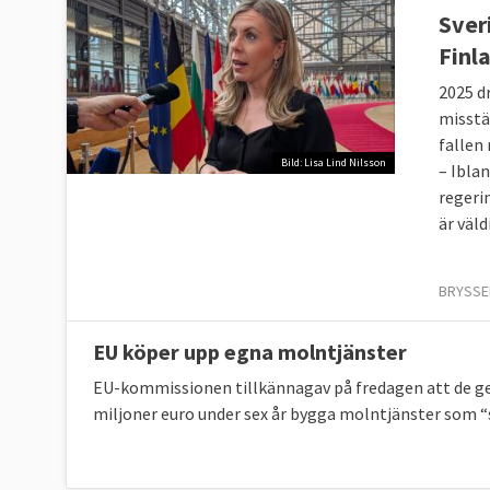
Sver
Finl
2025 d
misstä
fallen 
Bild: Lisa Lind Nilsson
– Ibla
regeri
är väl
BRYSSEL
EU köper upp egna molntjänster
EU-kommissionen tillkännagav på fredagen att de ger
miljoner euro under sex år bygga molntjänster som “s