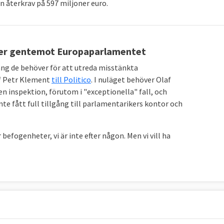
 återkrav på 597 miljoner euro.
U:s pengar används på rätt sätt.
 uppgifter som medlemsländerna och Europaparlamentet
heter gentemot Europaparlamentet
gång de behöver för att utreda misstänkta
ef Petr Klement
till Politico
. I nuläget behöver Olaf
 inspektion, förutom i "exceptionella" fall, och
te fått full tillgång till parlamentarikers kontor och
efogenheter, vi är inte efter någon. Men vi vill ha