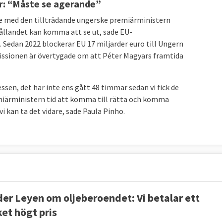
: “Måste se agerande”
med den tillträdande ungerske premiärministern
hållandet kan komma att se ut, sade EU-
Sedan 2022 blockerar EU 17 miljarder euro till Ungern
issionen är övertygade om att Péter Magyars framtida
essen, det har inte ens gått 48 timmar sedan vi fick de
emiärministern tid att komma till rätta och komma
i kan ta det vidare, sade Paula Pinho.
der Leyen om oljeberoendet: Vi betalar ett
et högt pris