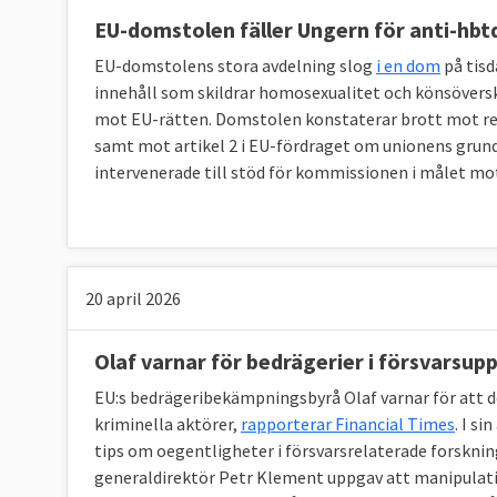
EU har sju institutioner:
EU-domstolen fäller Ungern för anti-hbt
EU-domstolens stora avdelning slog
i en dom
på tisd
Europeiska rådet
där medlemsländernas stat
innehåll som skildrar homosexualitet och könsöverskr
att peka ut den politiska färdriktningen för u
mot EU-rätten. Domstolen konstaterar brott mot reg
samt mot artikel 2 i EU-fördraget om unionens grund
Europaparlamentet
, även kallat EU-parlam
intervenerade till stöd för kommissionen i målet mo
unionens råd
som kallas ministerrådet eller 
Europeiska kommissionen
, även kallad EU
verkställande organ. Den har ensamrätt att lä
20 april 2026
och att beslut genomförs. Den ansvarar för
medlemsländerna internationellt och sköter b
Olaf varnar för bedrägerier i försvarsup
Europeiska unionens domstol,
även kallad 
EU:s bedrägeribekämpningsbyrå Olaf varnar för att 
EU:s lagar och fördrag ska tolkas, ska inte 
kriminella aktörer,
rapporterar Financial Times
. I s
tips om oegentligheter i försvarsrelaterade forsknin
Europeiska centralbanken
, förkortat ECB, 
generaldirektör Petr Klement uppgav att manipulati
största bankerna i eurozonen.