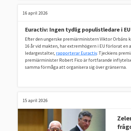
16 april 2026
Euractiv: Ingen tydlig populistledare i E
Efter den ungerske premiärministern Viktor Orbáns k
16 år vid makten, har extremhögern i EU förlorat en 
ledargestalter,
rapporterar Euractiv
. Tjeckiens prem
premiärminister Robert Fico är fortfarande inflytel
samma förmåga att organisera sig över gränserna.
15 april 2026
Zele
fråg