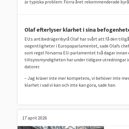
är typiska problem. Förra året rekommenderade byrån
Europeiska revisionsrätten
övervakar att E
Härutöver finns 48 byråer som sköter olika
Olaf efterlyser klarhet i sina befogen
beslutat om.
EU:s antibedrägeribyrå Olaf har svårt att få den till
oegentligheter i Europaparlamentet, sade Olafs ch
som regel förvarna EU-parlamentet två dagar innan en
tillsynsmyndigheten har under tidigare utredningar in
datorer.
– Jag kräver inte mer kompetens, vi behöver inte mer b
klarhet i vad vi kan och inte kan göra, sade han.
17 april 2026