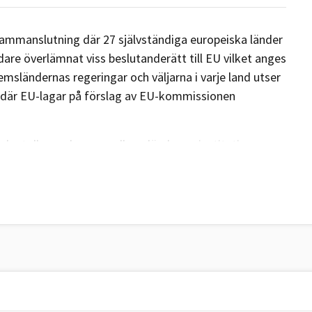
 sammanslutning där 27 självständiga europeiska länder
idare överlämnat viss beslutanderätt till EU vilket anges
msländernas regeringar och väljarna i varje land utser
 där EU-lagar på förslag av EU-kommissionen
ska tolkas och om medlemsländerna, institutioner,
vissa villkor.
aj 1950 när den franska utrikesministern Robert Schuman
p (EKSG) som innebar att medlemsländer skulle slå
ldades 1952 av sex länder med syftet att återuppbygga
ch säkra en varaktig fred. EU har hetat EU sedan 1