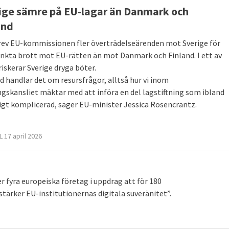
ige sämre på EU-lagar än Danmark och
and
rev EU-kommissionen fler överträdelseärenden mot Sverige för
nkta brott mot EU-rätten än mot Danmark och Finland. I ett av
riskerar Sverige dryga böter.
nd handlar det om resursfrågor, alltså hur vi inom
ngskansliet mäktar med att införa en del lagstiftning som ibland
digt komplicerad, säger EU-minister Jessica Rosencrantz.
 17 april 2026
 fyra europeiska företag i uppdrag att för 180
tärker EU-institutionernas digitala suveränitet”.