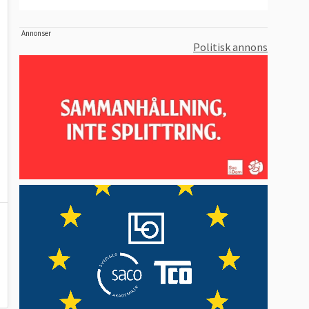
Annonser
Politisk annons