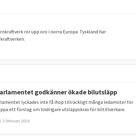
Läge i EU 2024
Mål 2030 för EU
(ETS + ESR)
37,2 procent, 2024
55 procent
*
rnkraftverk rör upp oro i norra Europa. Tyskland har
LUCF)
198 Mt
**2023
310 Mt
CO
e
CO
e
**
2
2
nkraftverken.
25,2 procent
, 202
4
minst 42,5 procent
900 Mtoe
***, 2024
Max 763 Mtoe
***
källa. * Enligt
kommissionens uppskattningar
kommer
et att leda till en minskning på 57 %.** MtCO2e
ett mått på mängden växthusgaser. *** Mtoe betyder
arlamentet godkänner ökade bilutsläpp
rgiinnehåll.
lamentet lyckades inte få ihop tillräckligt många ledamöter för
ppa ett förslag om lindrigare utsläppskrav för biltillverkare.
t
 3 februari 2016
tsläpp av växthusgaser (ESR) och öka upptaget av