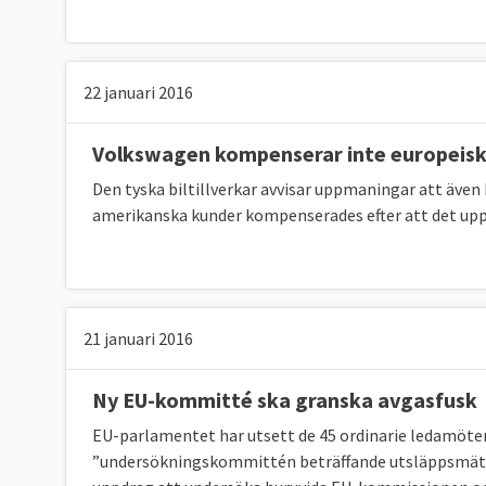
Klicka på länkarna i tabellen för att se k
Källor
:
mått på mängden växthusgaser.
22 januari 2016
Energieffektivisering och för
Volkswagen kompenserar inte europeis
Jämfört med 2005 ska EU till 2030 minska sin
Den tyska biltillverkar avvisar uppmaningar att äv
992,5 Mtoe. Här finns dock inget specifikt k
amerikanska kunder kompenserades efter att det upp
gemensamt.
Andelen förnybar energi i EU ska fördubblas 
45 procent. Sverige har i särklass den störst
21 januari 2016
2023
. Inte heller här finns något specifikt k
gemensamt.
Ny EU-kommitté ska granska avgasfusk
TABELL 3. Andelen förnyelsebar energi
EU-parlamentet har utsett de 45 ordinarie ledamöter 
”undersökningskommittén beträffande utsläppsmätnin