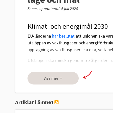
Senast uppdaterad: 6 juli 2026
Klimat- och energimål 2030
EU-länderna
har beslutat
att unionen ska vara
utsläppen av växthusgaser och energiförbru
upptagning av växthusgaser ska öka, se tabel
Utsläppen ska minska genom tre åtgärder: ha
åtgärder för att minska utsläppen (ESR) och
(LULUCF).
+
Visa mer
Utsläppsminskningar genom handel med utsl
inga nationella mål för medlemsländerna. Men
LULUCF-målet. Sverige har bundit sig att halve
Artiklar i ämnet
upptaget av växthusgaser i skog och mark (