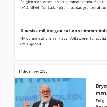
Belgien har startat upp ett gammalt kärnkraftverk när
två år vilket fått tyskar på andra sidan gränsen att o
Sverige
Källor: Klicka på länkarna i tabellen för att se 
Kinesisk miljöorganisation stämmer Vo
Grekland redan i mål
Miljöorganisationen anklagar Volkswagen för att ha 
utsläppstest.
I graf 1 nedan framgår att Grekland som enda
skarpa ESR-målen. Sverige ligger på trettonde
Bulgarien.
14 december 2015
Brys
men.
Enligt
Parisö