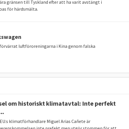
a gränsen till Tyskland efter att ha varit avstängt i
roas för härdsmälta.
5,03 toe
4,21 toe
- 16 %
källa.
lkswagen
förvärrat luftföroreningarna i Kina genom falska
 land redan uppnått sitt klimatmål när det gäller de
 plats i den ligan. I botten återfinns Malta, Cypern och
sel om historiskt klimatavtal: Inte perfekt
..
 EU:s klimatförhandlare Miguel Arias Cañete är
verenskommelsen inte prefekt men utgör stommen för att