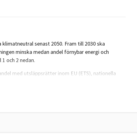
 klimatneutral senast 2050. Fram till 2030 ska
kningen minska medan andel förnybar energi och
l 1 och 2 nedan.
ndel med utsläppsrätter inom EU (ETS), nationella
 ökat upptag av växthusgaser i skog och mark
äppsrätter (ETS) är gemensamma för EU, här finns
 det finns två nationella mål kallat ESR-målet och
ra sina nationella utsläpp till 2030 (ESR) och öka
LULUCF).