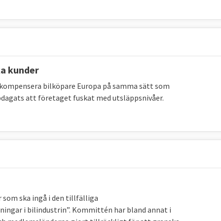
ällan. MtCO2e betyder miljoner ton
koldioxidekvivalenter
, ett
nybart
ka kunder
 primära energiförbrukning med 34 procent till högst
en kompensera bilköpare Europa på samma sätt som
rav på enskilda medlemsländer utan målet är
dagats att företaget fuskat med utsläppsnivåer.
mellan 2020 och 2030 till minst 42,5 procent, men gärna
a andelen förnybar energi bland EU-länderna:
66 procent
rav på enskilda medlemsländer utan målet är
2023
Mål 2030
som ska ingå i den tillfälliga
gar i bilindustrin”. Kommittén har bland annat i