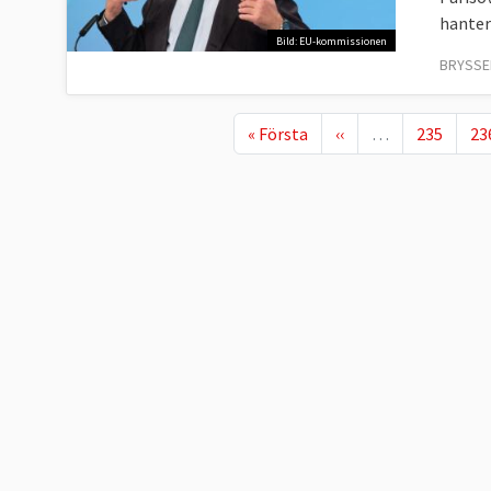
hanter
Bild: EU-kommissionen
BRYSSE
First page
Föregående sida
Page
Pa
« Första
‹‹
…
235
23