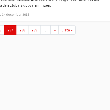
a den globala uppvärmningen.
L 14 december 2015
ge
Nuvarande sida
Page
Page
Nästa sida
Sista sidan
6
237
238
239
…
››
Sista »