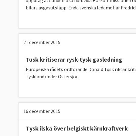
uppdrag att undersöka huruvida EU-kommissionen och
EU-genomsnitt
bilars avgasutsläpp. Enda svenska ledamot är Fredrick
Sverige
Klicka på länkarna i tabellen för att se 
Källor
:
21 december 2015
Tusk kritiserar rysk-tysk gasledning
Svenskarnas energianvändnin
Europeiska rådets ordförande Donald Tusk riktar kriti
När all energi som förbrukas i ett EU-land, 
Tyskland under Östersjön.
antalet invånare framgår vilka som förbrukar
andra i EU räknat per person och hamnar på d
och Finland. Minst energi per person i EU för
16 december 2015
TABELL 4. Energianvändning per capita
Tysk ilska över belgiskt kärnkraftverk
EU-genomsnitt