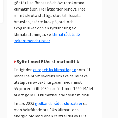
gör för lite för att nå de överenskomna
klimatmålen. Fler åtgärder behövs, inte
minst skrota statliga stöd till fossila
bränslen, större krav på jord- och
skogsbruket och en fyrdubbling av
klimatsatsningar. Se
klimatrådets 13
rekommendationer
.
Syftet med EU:s klimatpolitik
Enligt den
europeiska klimatlagen
som EU-
länderna blivit överens om ska de minska
utsläppen av växthusgaser med minst
55 procent till 2030 jämfört med 1990. Målet
är att göra EU klimatneutralt senast 2050.
I mars 2023
godkände rådet slutsatser
där
man bekräftade att EU:s klimat- och
energidiplomati är en central del av EU:s