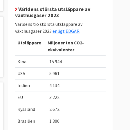
Världens största utsläppare av
växthusgaser 2023
Världens tio största utsläppare av
växthusgaser 2023
enligt EDGAR
.
Utsläppare
Miljoner ton CO2-
ekvivalenter
Kina
15 944
USA
5 961
Indien
4 134
EU
3 222
Ryssland
2 672
Brasilien
1 300