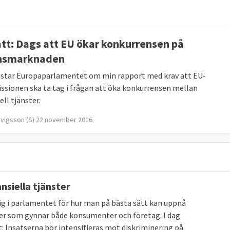
tt: Dags att EU ökar konkurrensen på
nsmarknaden
östar Europaparlamentet om min rapport med krav att EU-
sionen ska ta tag i frågan att öka konkurrensen mellan
ell tjänster.
dvigsson (S) 22 november 2016
nsiella tjänster
ig i parlamentet för hur man på bästa sätt kan uppnå
ster som gynnar både konsumenter och företag. I dag
tt: Insatserna bör intensifieras mot diskriminering på