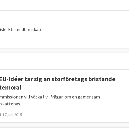
biskt EU-medlemskap.
EU-idéer tar sig an storföretags bristande
temoral
missionen vill väcka liv i frågan om en gemensam
skattebas.
 17 juni 2015