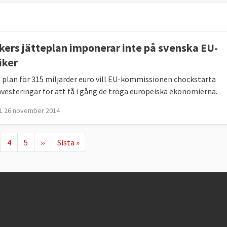
kers jätteplan imponerar inte på svenska EU-
iker
 plan för 315 miljarder euro vill EU-kommissionen chockstarta
vesteringar för att få i gång de tröga europeiska ekonomierna.
L 26 november 2014
ida
ge
Page
Page
Nästa sida
Sista sidan
4
5
››
Sista »