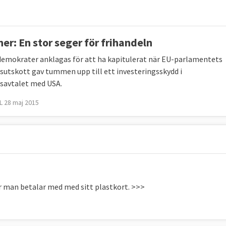
ner: En stor seger för frihandeln
demokrater anklagas för att ha kapitulerat när EU-parlamentets
sutskott gav tummen upp till ett investeringsskydd i
savtalet med USA.
 28 maj 2015
när man betalar med med sitt plastkort. >>>