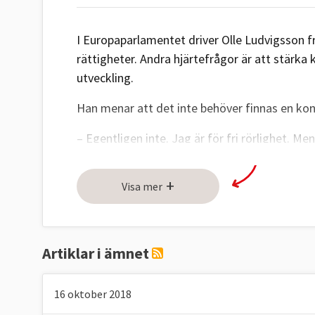
I Europaparlamentet driver Olle Ludvigsson fr
rättigheter. Andra hjärtefrågor är att stärka 
utveckling.
Han menar att det inte behöver finnas en konf
– Egentligen inte. Jag är för fri rörlighet. Me
stället för att få press på lönerna nedåt. Nä
lika löner och respekteras. Många som är utsta
+
Visa mer
och det är inte så lätt att leva på låga löner 
Ludvigsson
under valrörelsen 2014.
Fem frågor
Artiklar i ämnet
På hösten 2016 ställde Europaportalen
fem fr
svarade Olle Ludvigsson:
16 oktober 2018