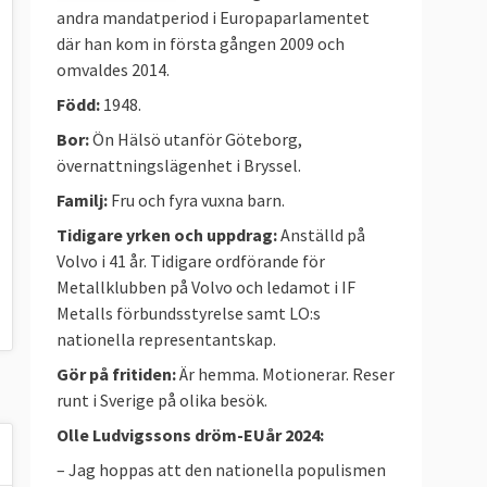
andra mandatperiod i Europaparlamentet
där han kom in första gången 2009 och
omvaldes 2014.
Född:
1948.
Bor:
Ön Hälsö utanför Göteborg,
övernattningslägenhet i Bryssel.
Familj:
Fru och fyra vuxna barn.
Tidigare yrken och uppdrag:
Anställd på
Volvo i 41 år. Tidigare ordförande för
Metallklubben på Volvo och ledamot i IF
Metalls förbundsstyrelse samt LO:s
nationella representantskap.
Gör på fritiden:
Är hemma. Motionerar. Reser
runt i Sverige på olika besök.
Olle Ludvigssons dröm-EUår 2024:
– Jag hoppas att den nationella populismen