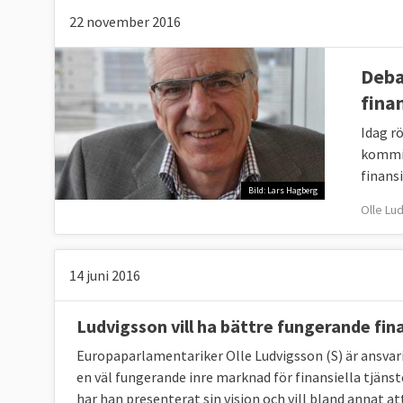
22 november 2016
Deba
fina
Idag r
kommis
finansi
Bild: Lars Hagberg
Olle Lu
14 juni 2016
Ludvigsson vill ha bättre fungerande fina
Europaparlamentariker Olle Ludvigsson (S) är ansvar
en väl fungerande inre marknad för finansiella tjän
har han presenterat sin vision och vill bland annat a