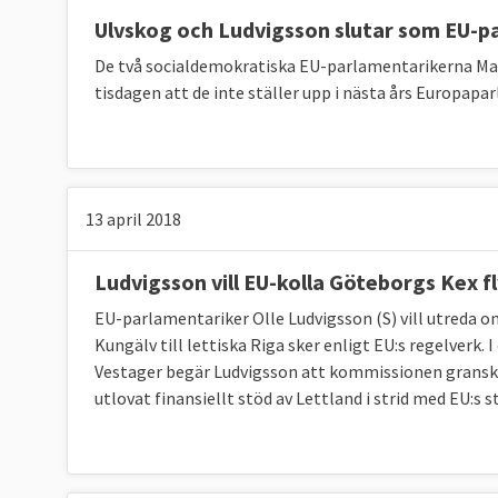
Ulvskog och Ludvigsson slutar som EU-p
Läs mer
De två socialdemokratiska EU-parlamentarikerna Ma
tisdagen att de inte ställer upp i nästa års Europapa
13 april 2018
Ludvigsson vill EU-kolla Göteborgs Kex f
EU-parlamentariker Olle Ludvigsson (S) vill utreda o
Kungälv till lettiska Riga sker enligt EU:s regelverk
Vestager begär Ludvigsson att kommissionen granska
utlovat finansiellt stöd av Lettland i strid med EU:s 