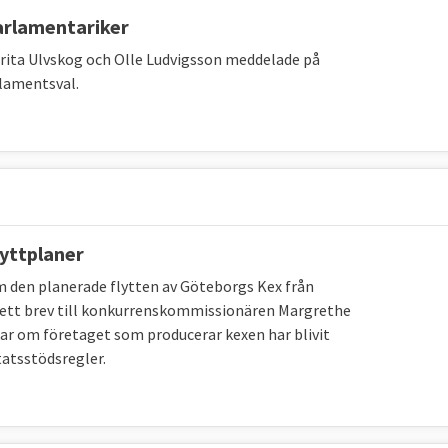
arlamentariker
rita Ulvskog och Olle Ludvigsson meddelade på
rlamentsval.
lyttplaner
m den planerade flytten av Göteborgs Kex från
. I ett brev till konkurrenskommissionären Margrethe
r om företaget som producerar kexen har blivit
statsstödsregler.