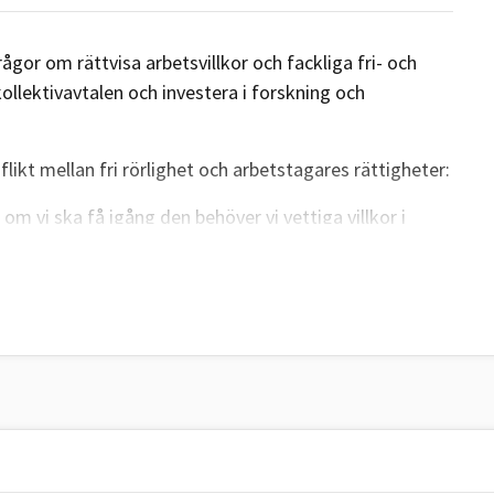
ågor om rättvisa arbetsvillkor och fackliga fri- och
kollektivavtalen och investera i forskning och
likt mellan fri rörlighet och arbetstagares rättigheter:
n om vi ska få igång den behöver vi vettiga villkor i
r människor kommer till ett land ska de känna att de får
tionerade lever ju där, kortare eller längre perioder,
i ett land som är förhållandevis dyrt,
sade Olle
ågor till alla
svenska EU-parlamentariker. Så här