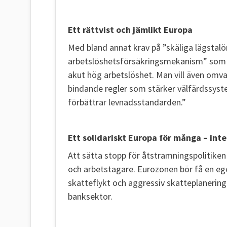
Ett rättvist och jämlikt Europa
Med bland annat krav på ”skäliga lägstal
arbetslöshetsförsäkringsmekanism” som s
akut hög arbetslöshet. Man vill även omvan
bindande regler som stärker välfärdssys
förbättrar levnadsstandarden.”
Ett solidariskt Europa för många – inte
Att sätta stopp för åtstramningspolitiken 
och arbetstagare. Eurozonen bör få en e
skatteflykt och aggressiv skatteplanering 
banksektor.