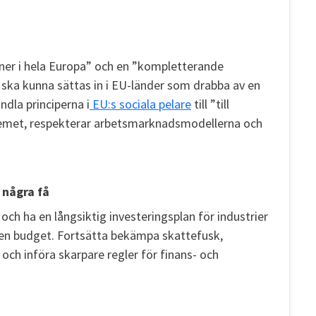
öner i hela Europa” och en ”kompletterande
ka kunna sättas in i EU-länder som drabba av en
dla principerna i
EU:s sociala pelare
till ”till
temet, respekterar arbetsmarknadsmodellerna och
 några få
och ha en långsiktig investeringsplan för industrier
gen budget. Fortsätta bekämpa skattefusk,
och införa skarpare regler för finans- och