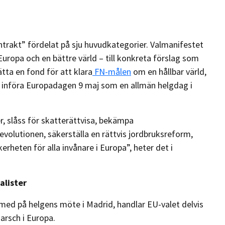
ntrakt” fördelat på sju huvudkategorier. Valmanifestet
 Europa och en bättre värld – till konkreta förslag som
tta en fond för att klara
FN-målen
om en hållbar värld,
t införa Europadagen 9 maj som en allmän helgdag i
, slåss för skatterättvisa, bekämpa
revolutionen, säkerställa en rättvis jordbruksreform,
rheten för alla invånare i Europa”, heter det i
alister
 med på helgens möte i Madrid, handlar EU-valet delvis
arsch i Europa.