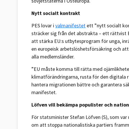
sovjetstaterna i Östeuropa.
Nytt socialt kontrakt
PES lovar i
valmanifestet
ett ”nytt socialt ko
sträcker sig från det abstrakta – ett rättvist
att stärka EU:s utbytesprogram för unga, inrä
en europeisk arbetslöshetsförsäkring och at
alla medlemsländer.
”EU måste komma till rätta med ojämlikheter
klimatförändringarna, rusta för den digitala 
hantera migrationen bättre och garantera säke
manifestet.
Löfven vill bekämpa populister och nation
För statsminister Stefan Löfven (S), som var
om att stoppa nationalistiska partiers framm