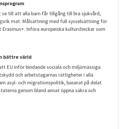
omsprogram
e till att alla barn får tillgång till bra sjukvård,
srik mat. Målsättning med full sysselsättning för
Erasmus+. Införa europeiska kulturcheckar som
n bättre värld
 att EU inför bindande sociala och miljömässiga
skydd och arbetstagarnas rättigheter i alla
m asyl- och migrationspolitik, baserat på delat
taterna genom bland annat öppna säkra och