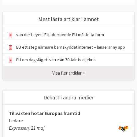
gemensamma lagstiftningen.
Att tillsammans med
EU-domstolen
se
till att EU-lagarna efterlevs.
Mest lästa artiklar i ämnet
Att företräda EU i internationella
sammanhang.
von der Leyen: Ett oberoende EU måste ta form
Kommissionärerna företräder EU
EU ett steg närmare barnskyddat internet – lanserar ny app
Kommissionen består av en kommissionär
EU om dagsläget: värre än 70-talets oljekris
från varje medlemsland. Dessa personer
arbetar för kommissionen och EU som
Visa fler artiklar +
helhet, och företräder alltså inte sina
respektive länders intressen. Den svenska
ledamoten i kommissionen är Jessika
Debatt i andra medier
Roswall (M) med ansvar för miljö,
vattenresiliens och en konkurrenskraftig
Tillväxten hotar Europas framtid
cirkulär ekonomi.
Ledare
Expressen, 21 maj
Generaldirektorat