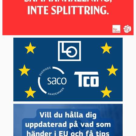
Vart femte år tillsätts en ny kommission av
Europaparlamentet. Den nuvarande
kommissionen där Ursula von der Leyen är
ordförande sitter till den 31 oktober 2029.
När en ny kommission ska väljas föreslår
medlemsländerna sina egna kandidater. När
parlamentet godkänt kommissionens
ordförande tar han eller hon, tillsammans
med EU-ländernas regeringar, fram förslag
på de övriga kommissionärerna. Dessa
måste godkännas av Europaparlamentet.
Europaparlamentet kan också avsätta EU-
kommissionen.
Kommissionen har sitt säte i Bryssel, men
den har också verksamhet i Luxemburg, och