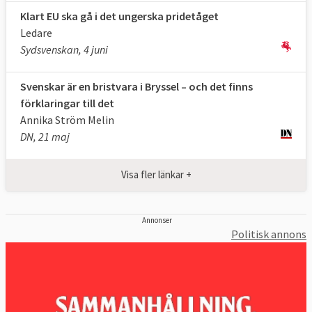
Kommissionens tjänstemän finns på olika
Klart EU ska gå i det ungerska pridetåget
avdelningar som kallas generaldirektorat.
Ledare
Generaldirektoraten utformar nya förslag
Sydsvenskan, 4 juni
till EU-lagstiftningen, men förslagen blir inte
officiella förrän de antagits av
Svenskar är en bristvara i Bryssel – och det finns
förklaringar till det
kommissionärerna. Kommissionen ansvarar
Annika Ström Melin
för att ta fram nya lagförslag och lägga
DN, 21 maj
fram dem för Europaparlamentet och rådet.
Det kallas initiativrätt.
Visa fler länkar +
Innan kommissionen lägger fram ett förslag
har de mycket kontakt med
Annonser
Europaparlamentet, olika intressegrupper,
Politisk annons
medlemsländernas regeringar och
rådgivare.
Så tillsätts en ny kommission