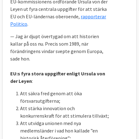
EU-kommissionens ordförande Ursula von der
besluten som fungerar som bindande
Leyen ut fyra centrala uppgifter för att stärka
lagstiftning direkt när de antas. Direktiven
EU och EU-ländernas oberoende,
rapporterar
innebär ofta att medlemsländerna får
Politico
.
anpassa sin lagstiftning under en tid innan
— Jag är djupt övertygad om att historien
de träder i kraft. Förordningarna och
kallar på oss nu. Precis som 1989, när
direktiven är de verkliga EU-lagarna. Beslut
förändringens vindar svepte genom Europa,
innefattar främst särskilda bestämmelser i
sade hon.
specifika ärenden.
EU:s fyra stora uppgifter enligt Ursula von
Nu för tiden antas fler direktiv och
der Leyen
:
förordningar av kommissionen än av
ministerrådet och främst gäller det
Att säkra fred genom att öka
försvarsutgifterna;
konkurrensfrågor.
Att stärka innovation och
konkurrenskraft för att stimulera tillväxt;
Att utvidga unionen med nya
medlemsländer i vad hon kallade ”en
historisk återförening”;