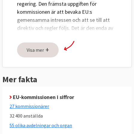
regering. Den främsta uppgiften för
kommissionen är att bevaka EU:s
gemensamma intressen och att se till att
direktiv och regler följs. Det är den enda av
EU:s institutioner som har rätt att föreslå
nya lagar och bestämmelser, och ser också
+
Visa mer
till att ändringar av befintliga genomförs.
Kommissionens huvudsakliga uppgifter:
Mer fakta
Att lägga fram lagförslag
till
Europaparlamentet
och
ministerrådet
,
men också att själv lagstifta i vissa
EU-kommissionen i siffror
frågor.
27 kommissionärer
Att förvalta och genomföra EU:s politik
32 400 anställda
och budget.
55 olika avdelningar och organ
Att verkställa och övervaka den