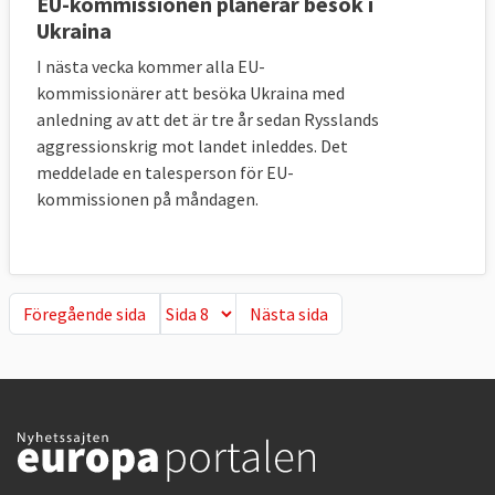
EU-kommissionen planerar besök i
Ukraina
I nästa vecka kommer alla EU-
kommissionärer att besöka Ukraina med
anledning av att det är tre år sedan Rysslands
aggressionskrig mot landet inleddes. Det
meddelade en talesperson för EU-
kommissionen på måndagen.
Föregående sida
Nästa sida
Föregående sida
Nästa sida