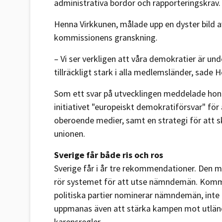
administrativa bördor och rapporteringskrav.
Henna Virkkunen, målade upp en dyster bild 
kommissionens granskning.
– Vi ser verkligen att våra demokratier är unde
tillräckligt stark i alla medlemsländer, sade 
Som ett svar på utvecklingen meddelade hon
initiativet "europeiskt demokratiförsvar" för 
oberoende medier, samt en strategi för att s
unionen.
Sverige får både ris och ros
Sverige får i år tre rekommendationer. Den 
rör systemet för att utse nämndemän. Kommi
politiska partier nominerar nämndemän, inte t
uppmanas även att stärka kampen mot utländ
karensregler.