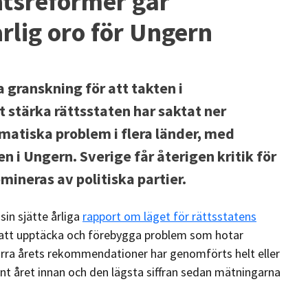
atsreformer går
rlig oro för Ungern
 granskning för att takten i
stärka rättsstaten har saktat ner
matiska problem i flera länder, med
en i Ungern. Sverige får återigen kritik för
eras av politiska partier.
in sjätte årliga
rapport om läget för rättsstatens
ll att upptäcka och förebygga problem som hotar
örra årets rekommendationer har genomförts helt eller
ent året innan och den lägsta siffran sedan mätningarna