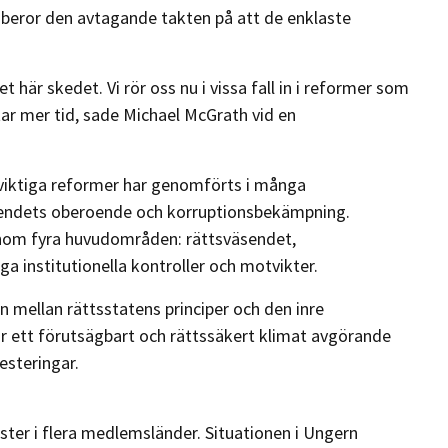
 beror den avtagande takten på att de enklaste
 här skedet. Vi rör oss nu i vissa fall in i reformer som
tar mer tid, sade Michael McGrath vid en
 viktiga reformer har genomförts i många
ndets oberoende och korruptionsbekämpning.
inom fyra huvudområden: rättsväsendet,
a institutionella kontroller och motvikter.
en mellan rättsstatens principer och den inre
 ett förutsägbart och rättssäkert klimat avgörande
esteringar.
ister i flera medlemsländer. Situationen i Ungern