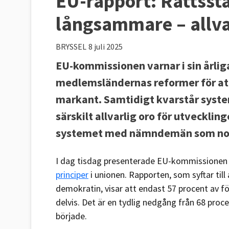
EU-rapport: Rättsst
långsammare – allva
BRYSSEL
8 juli 2025
EU-kommissionen varnar i sin årliga
medlemsländernas reformer för att 
markant. Samtidigt kvarstår syste
särskilt allvarlig oro för utveckling
systemet med nämndemän som nomin
I dag tisdag presenterade EU-kommissionen s
principer
i unionen. Rapporten, som syftar ti
demokratin, visar att endast 57 procent av f
delvis. Det är en tydlig nedgång från 68 proc
började.