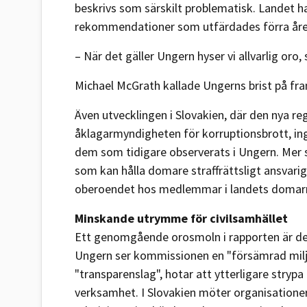
beskrivs som särskilt problematisk. Landet ha
rekommendationer som utfärdades förra åre
– När det gäller Ungern hyser vi allvarlig or
Michael McGrath kallade Ungerns brist på fra
Även utvecklingen i Slovakien, där den nya re
åklagarmyndigheten för korruptionsbrott, ing
dem som tidigare observerats i Ungern. Mer 
som kan hålla domare straffrättsligt ansvarig
oberoendet hos medlemmar i landets domar
Minskande utrymme för civilsamhället
Ett genomgående orosmoln i rapporten är den
Ungern ser kommissionen en "försämrad miljö
"transparenslag", hotar att ytterligare stryp
verksamhet. I Slovakien möter organisationer