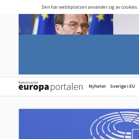
Hoppa till huvudinnehåll
Den här webbplatsen använder sig av cookies.
Nyheter
Sverige i EU