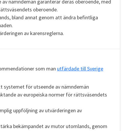
nde av nämndemän garanterar deras oberoende, med
rättsväsendets oberoende.
ds, bland annat genom att ändra befintliga
naden.
värderingen av karensreglerna.
ekommendationer som man
utfärdade till Sverige
att systemet för utseende av nämndemän
ktande av europeiska normer för rättsväsendets
mplig uppföljning av utvärderingen av
stärka bekämpandet av mutor utomlands, genom