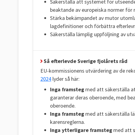
Säkerställa att systemet för utsee
beaktande av europeiska normer för 
Stärka bekämpandet av mutor utomlan
lagdefinitioner och förbättra efterlev
Säkerställa lämplig uppföljning av ut
Så efterlevde Sverige fjolårets råd
EU-kommissionens utvärdering av de r
2024
lyder så här:
Inga framsteg
med att säkerställa 
garanterar deras oberoende, med bea
oberoende.
Inga framsteg
med att säkerställa lä
karensreglerna.
Inga ytterligare framsteg
med att 