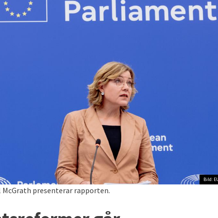
Bild: E
 McGrath presenterar rapporten.