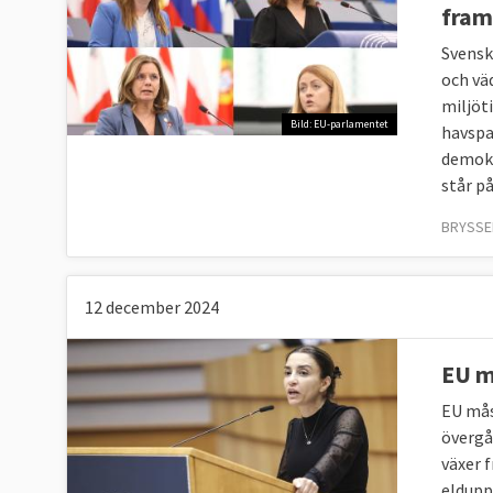
fram
Svensk
och väd
miljöt
Bild: EU-parlamentet
havspa
demokr
står på
BRYSSEL
12 december 2024
EU m
EU måst
övergån
växer 
eldupp