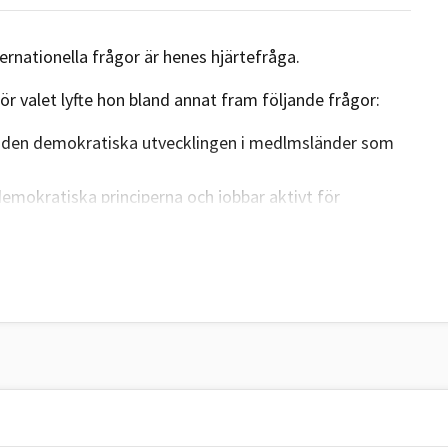
ternationella frågor är henes hjärtefråga.
r valet lyfte hon bland annat fram följande frågor:
er den demokratiska utvecklingen i medlmsländer som
emokratiska principerna och jobbar aktivt för
om Europa men också utom Europas gränser.
kompass
:
e och nedmonterar demokratin i länder inom EU.
åste försvaras.