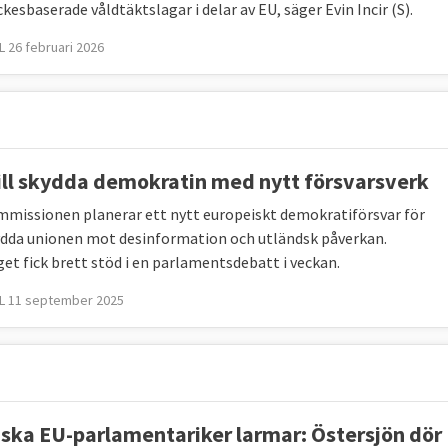
esbaserade våldtäktslagar i delar av EU, säger Evin Incir (S).
 26 februari 2026
ill skydda demokratin med nytt försvarsverk
missionen planerar ett nytt europeiskt demokratiförsvar för
ydda unionen mot desinformation och utländsk påverkan.
get fick brett stöd i en parlamentsdebatt i veckan.
L 11 september 2025
ska EU-parlamentariker larmar: Östersjön dör