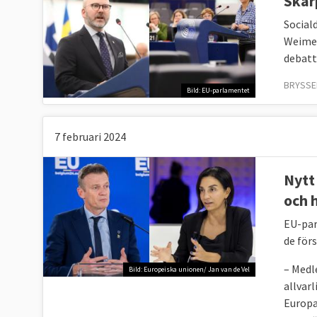
Skar
Social
Weimer
debatt
BRYSSE
Bild: EU-parlamentet
7 februari 2024
Nytt
och 
EU-par
de för
– Medl
Bild: Europeiska unionen/ Jan van de Vel
allvarl
Europa