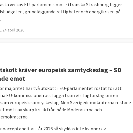
nästa veckas EU-parlamentsmöte i franska Strasbourg ligger
dsbudgeten, grundläggande rättigheter och energikrisen på
.
 24 april 2026
tskott kräver europeisk samtyckeslag – SD
ade emot
or majoritet har två utskott i EU-parlamentet röstat för att
a EU-kommissionen att lägga fram ett lagförslag om en
am europeisk samtyckeslag. Men Sverigedemokraterna röstade
lket möts av skarp kritik från både Moderaterna och
demokraterna.
är oacceptabelt att år 2026 så skyddas inte kvinnor av