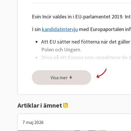
Evin Incir valdes in i EU-parlamentet 2019.​ In
I sin
kandidatintervju
med Europaportalen infö
Att EU sätter ned fötterna när det gäll
Polen och Ungern.
Driva på ett Europa som respekterar de d
demokrati och mänskliga rättigheter in
+
Visa mer
Evin Incirs viktigaste frågor enligt
SVT:s val
Demokrati
Artiklar i ämnet
Högerextrema krafter växer sig allt starkar
7 maj 2026
Demokratin och våra mänskliga rättigheter m