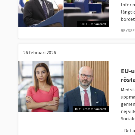
Inför 
långti
bordet
Bild: EU-parlamentet
BRYSSEL
26 februari 2026
EU-u
röst
Med st
uppman
gemens
Bild: Europaparlamentet
nej vi
Social
– Det 