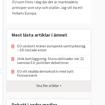
EU som finns i dag där det är marknadens
principer som styr och ställer. Jag vill ha ett
folkets Europa.
Mest lästa artiklar i ämnet
EU-utskott kräver europeisk samtyckeslag
– SD röstade emot
Unik kartläggning: Stora skillnader när 21
svenska EU-politiker debatterar
EU vill skydda demokratin med nytt
försvarsverk
Visa fler artiklar +
Debatt i andra medier