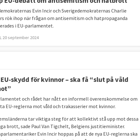
p EU-debatt om antisemitism och hatbrott
demokraternas Evin Incir och Sverigedemokraternas Charlie
s rök ihop när frågan om antisemitism och hatpropaganda
erades i EU-parlamentet.
L 20 september 2024
 EU-skydd för kvinnor – ska få “slut på våld
hot”
lamentet och rådet har nått en informell överenskommelse om
sta EU-reglerna mot våld och trakasserier mot kvinnor.
emsländerna tar viktiga steg för att kollektivt stå upp mot dessa
iga brott, sade Paul Van Tigchelt, Belgiens justitieminister.
parlamentariker Evin Incir hoppas på att de nya EU-reglerna ska