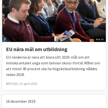
Sveriges
Sveriges
läge
EU-mål
Andel som saknar
2018: 9,3
7 procent
gymnasieutbildning
procent
Andel som har
2018: 52
45-50
eftergymnasial
Bild: EU
procent
procent
utbildning
EU nära mål om utbildning
EU-länderna är nära att klara sitt 2020-mål om att
minska antalet unga som lämnar skola i förtid. Målet om
Källa
:
Eurostat, september 2019
.
att minst 40 procent ska ha högskoleutbildning nåddes
redan 2018.
5. Fattigdom och social utestängning
BRYSSEL 22 april 2020
Antalet människor som lever eller riskerar
att leva i fattigdom och social utestängning
16 december 2019
ska ha minskat med minst 20 miljoner