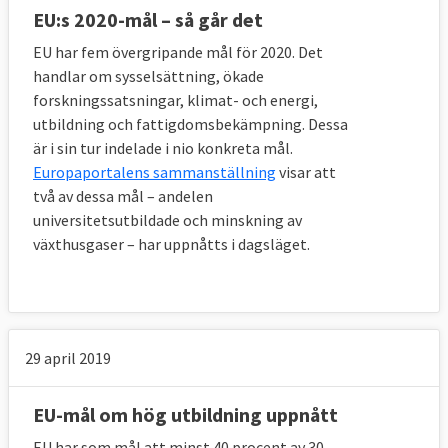
EU:s 2020-mål – så går det
EU har fem övergripande mål för 2020. Det
handlar om sysselsättning, ökade
forskningssatsningar, klimat- och energi,
utbildning och fattigdomsbekämpning. Dessa
är i sin tur indelade i nio konkreta mål.
Europaportalens sammanställning
visar att
två av dessa mål – andelen
universitetsutbildade och minskning av
växthusgaser – har uppnåtts i dagsläget.
29 april 2019
EU-mål om hög utbildning uppnått
EU har som mål att minst 40 procent av 30-