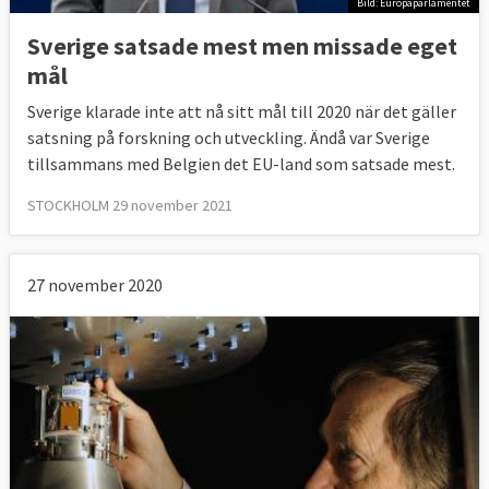
Bild: Europaparlamentet
Sverige satsade mest men missade eget
2. Forskning och utveckling
mål
EU-ländernas gemensamma mål är att
Sverige klarade inte att nå sitt mål till 2020 när det gäller
satsning på forskning och utveckling. Ändå var Sverige
minst tre procent av EU:s BNP ska
tillsammans med Belgien det EU-land som satsade mest.
investeras i forskning och utveckling, FoU.
STOCKHOLM 29 november 2021
Sveriges
Sveriges
läge
EU-mål
27 november 2020
Forskning och
2020: 3,5
utvecklings andel av
4 procent
procent
BNP
Källa
:
Eurostat, november 2021
.