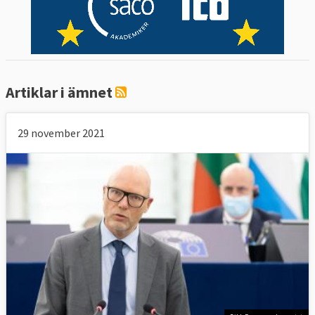
Målen, som är frivilliga och inte juridiskt
bindande för medlemsländerna, fastställdes
av Europeiska rådet i juni 2010 och ska vara
uppfyllda senast 2020.
Artiklar i ämnet
1. Sysselsättning
EU-ländernas gemensamma mål är att
29 november 2021
minst 75 procent av alla mellan 20 och 64 år
ska ha arbete.
Sveriges
Sveriges
läge
EU-mål
Sysselsättningsgraden
2019: 82,1
Över 80
för personer 20-64 år
procent
procent
Källa
:
Eurostat
.