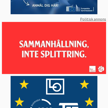
och EU ska främja utvecklingen.
Till skillnad mot föregångaren, den
Politisk annons
misslyckade Lissabonstrategin, som hade
målet att EU år 2010 skulle gått om USA
och Japan och blivit världens mest hållbara
ekonomi med hög sysselsättning och
tillväxt har EU-kommissionen denna gång
valt en lägre profil och färre målsättningar.
Vid sidan av de gemensamma målen har EU-
länder enskilda nationella mål som varierar
stort och där Sverige har oftast mer
ambitiösa målsättningar än andra. Se
Sveriges och EU:s läge och mål nedan.
EU2020-STRATEGINS FEM MÅL: