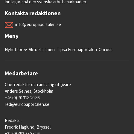
löntagare på den svenska arbetsmarknaden.
Kontakta redaktionen
info@europaportalen.se
Meny
Nyhetsbrev
Aktuella ämen
Tipsa Europaportalen
Om oss
Medarbetare
Chefredaktör och ansvarig utgivare
Anders Selnes, Stockholm
+46 (0) 70 328 20 86
red@europaportalen.se
Redaktör
Fredrik Haglund, Bryssel
+32 (0) 493 77 87 26