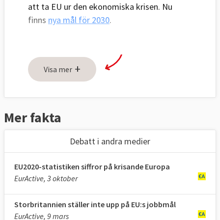
att ta EU ur den ekonomiska krisen. Nu
finns
nya mål för 2030
.
––– DENNA SIDA UPPDATERAS INTE MER
+
Visa mer
–––
Mer fakta
Den
finansiella och ekonomiska krisen
som
startade 2008 är den värsta som upplevts
Debatt i andra medier
sedan EU bildades för över femtio år sedan.
För att komma ur krisen och bygga en
EU2020-statistiken siffror på krisande Europa
starkare och mer uthållig ekonomi
EurActive, 3 oktober
lanserades 2010
en ny strategi kallad
EU2020 eller Europa 2020, som en
Storbritannien ställer inte upp på EU:s jobbmål
efterföljare till
Lissabonstrategin
.
EurActive, 9 mars