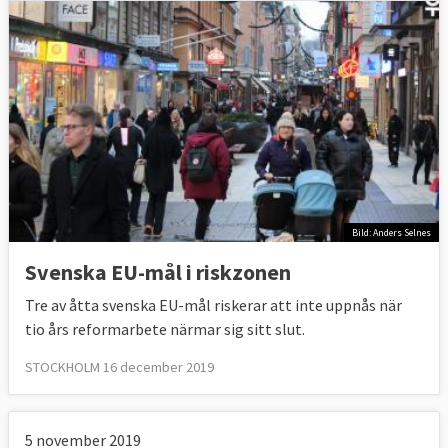
jämfört med siffrorna för 2008 då drygt 116
miljoner inom EU riskerade att leva i
fattigdom. (Detta ska inte sammanblandas
med
EU:s definition av allvarlig materiell
fattigdom
vilket i Sverige respektive EU
motsvarar två till sex procent av
befolkningen.)
Bild: Anders Selnes
Sveriges
Sveriges
Svenska EU-mål i riskzonen
läge
EU-mål
Andelen personer 20-64
2018:
Tre av åtta svenska EU-mål riskerar att inte uppnås när
Under 14
år som står utanför
10,8
tio års reformarbete närmar sig sitt slut.
procent
arbetskraften
procent
STOCKHOLM 16 december 2019
Källa
:
Eurostat, september 2019
.
5 november 2019