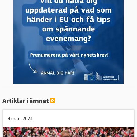
Vänsterpartiet
ESN
| Ytterhöger
Inga svenska partier finns med
Grupplösa | Ledamöter utan partigrupp
Inga svenska partier finns med
Artiklar i ämnet
4 mars 2024