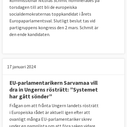
kommissionär Nicolas Schmit nominerades på
torsdagen till att bli de europeiska
socialdemokraternas toppkandidat i årets
Europaparlamentsval. Slutligt beslut tas vid
partigruppens kongress den 2 mars. Schmit är
den ende kandidaten.
17 januari 2024
EU-parlamentarikern Sarvamaa vill
dra in Ungerns rösträtt: ”Systemet
har gått sönder”
Frågan om att frånta Ungern landets rösträtt
i Europeiska rådet är aktuell igen efter att
ovanligt många EU-parlamentariker skrev
under en namnlista om att föra saken vidare,