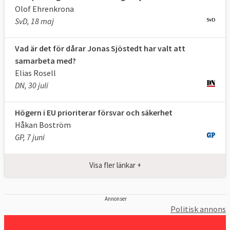
Olof Ehrenkrona
gruppen. De större grupperna får också mer
SvD, 18 maj
talartid i utskotten och kammaren.
Grupperna tilldelas ekonomiska bidrag av
Vad är det för dårar Jonas Sjöstedt har valt att
parlamentet efter storlek.
samarbeta med?
När Europaparlamentet
ska
fatta beslut i
Elias Rosell
DN, 30 juli
olika frågor behandlas först betänkandena
från utskotten i de politiska grupperna.
Högern i EU prioriterar försvar och säkerhet
Gruppen kan därefter lämna in olika
Håkan Boström
ändringsförslag. Även om grupperna
GP, 7 juni
samordnar sig inför omröstningarna måste
inte ledamöterna rösta som gruppen i stort.
Visa fler länkar +
Åtta partigrupper i storleksordning
:
Annonser
Politisk annons
EPP | Konservativa och kristdemokrater