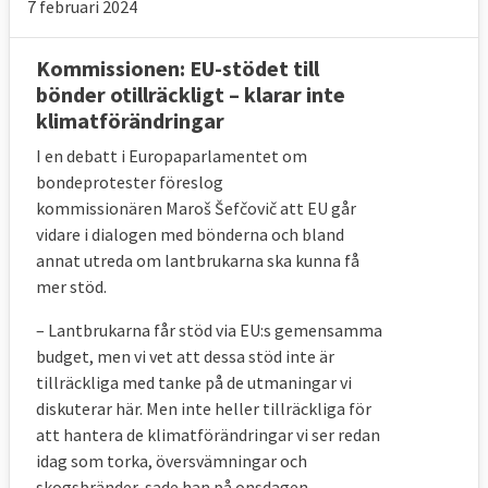
7 februari 2024
Kommissionen: EU-stödet till
bönder otillräckligt – klarar inte
klimatförändringar
I en debatt i Europaparlamentet om
bondeprotester föreslog
kommissionären Maroš Šefčovič att EU går
vidare i dialogen med bönderna och bland
annat utreda om lantbrukarna ska kunna få
mer stöd.
– Lantbrukarna får stöd via EU:s gemensamma
budget, men vi vet att dessa stöd inte är
tillräckliga med tanke på de utmaningar vi
diskuterar här. Men inte heller tillräckliga för
att hantera de klimatförändringar vi ser redan
idag som torka, översvämningar och
skogsbränder, sade han på onsdagen.