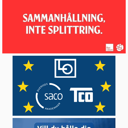
Moderaterna och Kristdemokraterna
S&D | Socialdemokrater
Socialdemokraterna
PfE
| Ytterhöger
Inga svenska partier finns med
ECR | Nationalkonservativa
Sverigedemokraterna
Förnya Europa | Liberaler
Liberalerna och Centerpartiet
De Gröna/EFA | Miljöpartister och
separatister
Miljöpartiet de gröna
GUE/NGL | Vänsterpartister