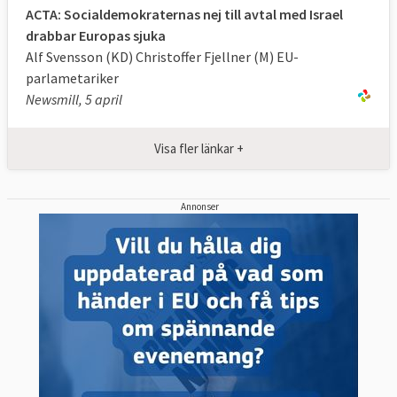
ACTA: Socialdemokraternas nej till avtal med Israel
allmänheten om piratkopiering
drabbar Europas sjuka
3. Internationellt samarbete mellan
Alf Svensson (KD) Christoffer Fjellner (M) EU-
parternas nationella myndigheter, utbyte av
parlametariker
Newsmill, 5 april
information mellan parterna och
kapacitetsbyggande och teknisk assistans,
inklusive utvecklingsländer.
Visa fler länkar +
Förhandlingarna har kritiserats av flera
Annonser
anledningar. Den främsta kritiken gör
gällande att förhandlingarna omgärdas av
alltför stort hemlighetsmakeri. Enligt
dokument som läckt ut pekar
förhandlingstexterna på att nya, mer
långtgående lagar om straff för
piratkopiering tas fram, bland annat att
internetuppkopplingar ska kunna stängas av.