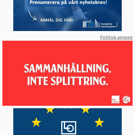
EU-kommissionen har dock förnekat detta.
Avtalet måste godkännas av EU:s
ministerråd och EU-parlamentet för att det
ska träda i kraft. I
juli 2012
röstade
Politisk annons
Europaparlamentet nej till Actaavtalet.