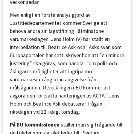
veckor sedan.
Men enligt en första analys gjord av
Justitiedepartementet kommer Sverige att
behöva ändra sin lagstiftning i åtminstone
varumärkeslagen. Jens Holm (V) har ställt en
interpellation till Beatrice Ask och i Asks svar, som
Europaportalen har sett, skriver hon att ”en mindre
justering” ska göras, som handlar ”om polis och
åklagares möjligheter att ingripa mot
varumärkesintrång utan angivelse från
målsäganden. Utvecklingen i EU kommer att
avgöra den fortsatta hanteringen av ACTA.” Jens
Holm och Beatrice Ask debatterar frågan i
riksdagen vid 12 i dag, torsdag.
På EU-kommissionen
ställer man sig frågande till
de följder som avtalet leder till i Sverige.