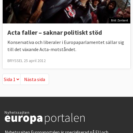
Bild: Zanbard
Acta faller – saknar politiskt stöd
Konservativa och liberaler i Europaparlamentet sällar sig
till det växande Acta-motståndet.
BRYSSEL 25 april 2012
Nästa sida
Nästa sida
Nyhetssajten Europaportalen är specialiserad på EU och