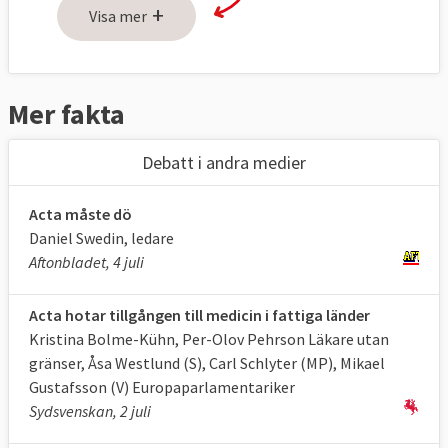
+
Japan, Kanada, Sydkorea, Mexiko, Marocko,
Visa mer
Nya Zeeland, Schweiz, Singapore och USA.
Fler länder ska anslutas sig till avtalet i ett
senare skede.
Mer fakta
Förhandlingarna avslutades i Tokyo den 2
Debatt i andra medier
oktober 2010.
Avtalet innehåller tre huvuddelar:
1.
Acta måste dö
Rättsligt ramverk: civil- och straffrättsliga
Daniel Swedin, ledare
regler, tullåtgärder och skydd i den digitala
Aftonbladet, 4 juli
världen.
Acta hotar tillgången till medicin i fattiga länder
2. Metoder för att genomdriva reglerna:
Kristina Bolme-Kühn, Per-Olov Pehrson Läkare utan
utveckling av expertis hos relevanta
gränser, Åsa Westlund (S), Carl Schlyter (MP), Mikael
myndigheter, sammanställning och analys
Gustafsson (V) Europaparlamentariker
av statistisk, koordinering mellan
Sydsvenskan, 2 juli
myndigheter, ökad medvetenhet hos