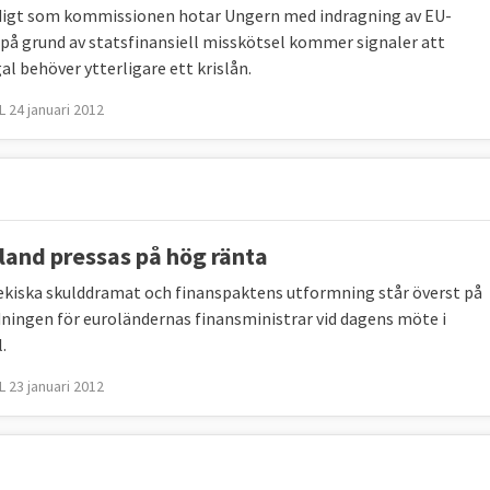
igt som kommissionen hotar Ungern med indragning av EU-
U:s pengar används på rätt sätt.
 på grund av statsfinansiell misskötsel kommer signaler att
al behöver ytterligare ett krislån.
 uppgifter som medlemsländerna och Europaparlamentet
 24 januari 2012
land pressas på hög ränta
ekiska skulddramat och finanspaktens utformning står överst på
ningen för euroländernas finansministrar vid dagens möte i
.
 23 januari 2012