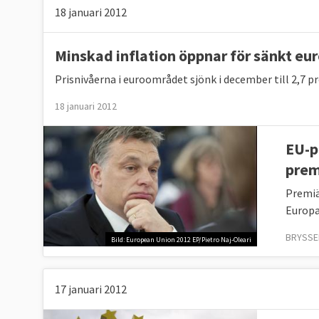
18 januari 2012
Minskad inflation öppnar för sänkt eu
Prisnivåerna i euroområdet sjönk i december till 2,7 p
18 januari 2012
EU-p
prem
Premiä
Europa
BRYSSEL
Bild: European Union 2012 EP/Pietro Naj-Oleari
17 januari 2012