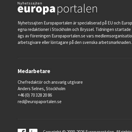
Nyhetssajten Europaportalen är specialiserad på EU och Euro
egna redaktioner i Stockholm och Bryssel. Tidningen startade 
ägs av föreningen Europaportalen.se vars medlemsorganisati
arbetsgivare eller löntagare på den svenska arbetsmarknaden.
Medarbetare
Chefredaktör och ansvarig utgivare
Anders Selnes, Stockholm
+46 (0) 70 328 20 86
red@europaportalen.se
Copyright © 2000-2026 Europaportalen, All rights