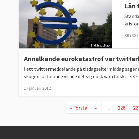
Lån 
Standa
krisfo
BRYSSEL
Bild: IsaacMao
Annalkande eurokatastrof var twitterb
I ett twittermeddelande på tisdagseftermiddag säger 
skogen. Uttalande visade det sig dock vara falskt. >>>
17 januari 2012
First page
Föregående sida
Page
Pa
« Första
‹‹
…
226
22