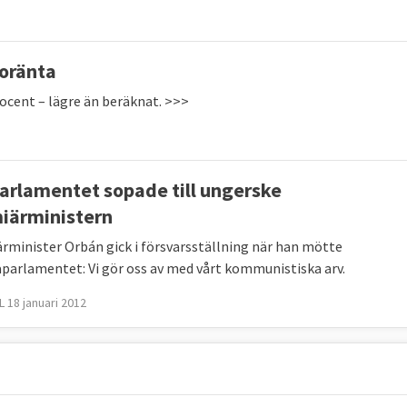
roränta
rocent – lägre än beräknat. >>>
arlamentet sopade till ungerske
iärministern
rminister Orbán gick i försvarsställning när han mötte
parlamentet: Vi gör oss av med vårt kommunistiska arv.
 18 januari 2012