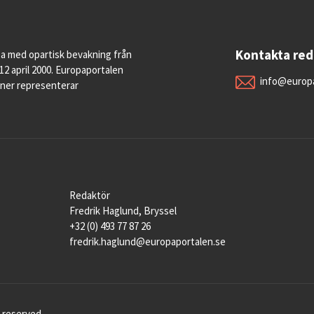
Kontakta re
pa med opartisk bevakning från
12 april 2000. Europaportalen
info@europa
oner representerar
Redaktör
Fredrik Haglund, Bryssel
+32 (0) 493 77 87 26
fredrik.haglund@europaportalen.se
 reserved.