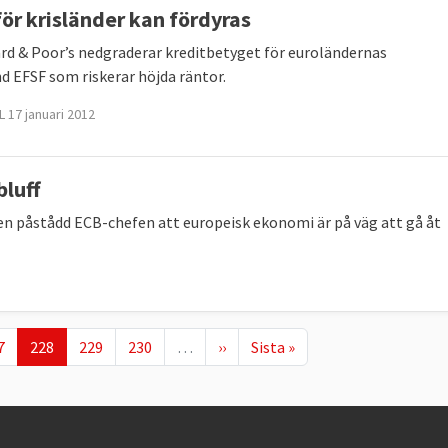
för krisländer kan fördyras
rd & Poor’s nedgraderar kreditbetyget för euroländernas
nd EFSF som riskerar höjda räntor.
 17 januari 2012
luff
en påstådd ECB-chefen att europeisk ekonomi är på väg att gå åt
ge
Nuvarande sida
Page
Page
Nästa sida
Sista sidan
7
228
229
230
…
››
Sista »