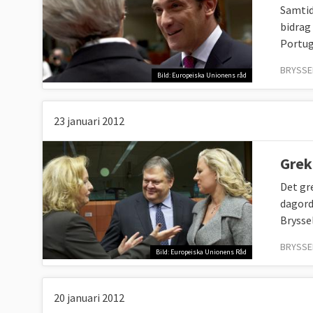
Samtid
Europeiska revisionsrätten
övervakar att E
bidrag
Portug
Härutöver finns 48 byråer som sköter olika
BRYSSEL
beslutat om.
Bild: Europeiska Unionens råd
23 januari 2012
Grek
Det gr
dagord
Bryssel
BRYSSEL
Bild: Europeiska Unionens Råd
20 januari 2012