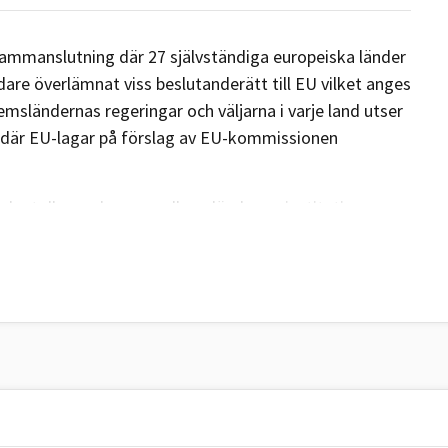
 sammanslutning där 27 självständiga europeiska länder
idare överlämnat viss beslutanderätt till EU vilket anges
msländernas regeringar och väljarna i varje land utser
 där EU-lagar på förslag av EU-kommissionen
ska tolkas och om medlemsländerna, institutioner,
vissa villkor.
aj 1950 när den franska utrikesministern Robert Schuman
p (EKSG) som innebar att medlemsländer skulle slå
ldades 1952 av sex länder med syftet att återuppbygga
ch säkra en varaktig fred. EU har hetat EU sedan 1