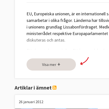
EU, Europeiska unionen, är en internationell
samarbetar i olika frågor. Länderna har tillsv
i unionens grundlag Lissabonfördraget. Medle
ministerrådet respektive Europaparlamentet
diskuteras och antas.
EU-domstolen avgör hur EU-lagar och beslut 
organ och EU:s byråer följer regelverket.
+
Visa mer
För att bli EU-medlem måste ett land uppfylla 
Bildandet av EU kan spåras tillbaka till 9 m
föreslog en europeisk kol- och stålgemenska
Artiklar i ämnet
samman sin kol- och stålproduktion.
EKSG
bi
ländernas ekonomi efter andra världskriget o
26 januari 2012
november 1993.