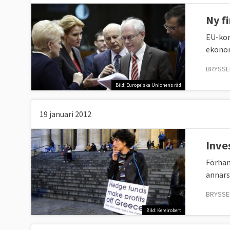
Ny f
EU-kom
ekonomi
BRYSSEL
Bild: Europeiska Unionens råd
19 januari 2012
Inve
Förhan
annars
BRYSSEL
Bild: Kerelrobert