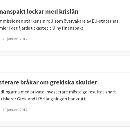
inanspakt lockar med krislån
missionen stärker sin roll som övervakare av EU-staternas
er i det fjärde utkastet till ny finanspakt.
 20 januari 2012
sterare bråkar om grekiska skulder
dlingarna med privata investerare måste ge resultat snart
 riskerar Grekland i förlängningen bankrutt.
 19 januari 2012