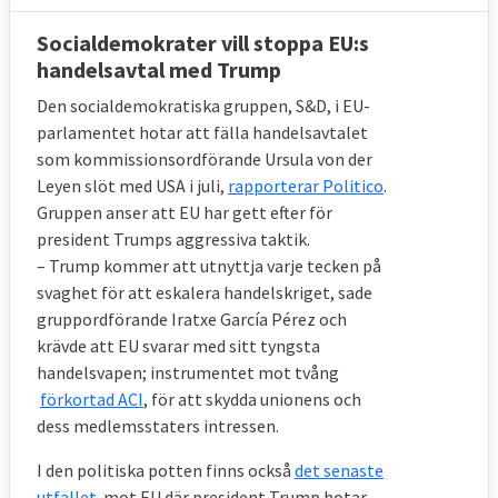
Socialdemokrater vill stoppa EU:s
handelsavtal med Trump
Den socialdemokratiska gruppen, S&D, i EU-
parlamentet hotar att fälla handelsavtalet
som kommissionsordförande Ursula von der
Leyen slöt med USA i juli,
rapporterar Politico
.
Gruppen anser att EU har gett efter för
president Trumps aggressiva taktik.
– Trump kommer att utnyttja varje tecken på
svaghet för att eskalera handelskriget, sade
gruppordförande Iratxe García Pérez och
krävde att EU svarar med sitt tyngsta
handelsvapen; instrumentet mot tvång
förkortad ACI
, för att skydda unionens och
dess medlemsstaters intressen.
I den politiska potten finns också
det senaste
utfallet
mot EU där president Trump hotar