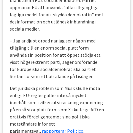
bland andra EU:s socialdemokrater. Partiet
uppmanar EU att använda "alla tillgängliga
lagliga medel för att skydda demokratin” mot
desinformation och utländsk inblandning i
sociala medier.
– Jag är djupt oroad när jag ser någon med
tillgång till en enorm social plattform
använda sin position för att öppet stödja ett
visst högerextremt parti, säger ordförande
för Europeiska socialdemokratiska partiet
Stefan Löfven i ett uttalande på tisdagen.
Det juridiska problem som Musk skulle möta
enligt EU-regler gäller inte så mycket
innehåll som i vilken utsträckning exponering
på en så stor plattform som X skulle ge AfD en
orättvis fördel gentemot sina politiska
motståndare inför ett
parlamentsval,
rapporterar Politico
.