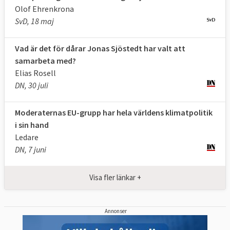
Olof Ehrenkrona
gruppen. De större grupperna får också mer
SvD, 18 maj
talartid i utskotten och kammaren.
Grupperna tilldelas ekonomiska bidrag av
Vad är det för dårar Jonas Sjöstedt har valt att
parlamentet efter storlek.
samarbeta med?
När Europaparlamentet
ska
fatta beslut i
Elias Rosell
DN, 30 juli
olika frågor behandlas först betänkandena
från utskotten i de politiska grupperna.
Moderaternas EU-grupp har hela världens klimatpolitik
Gruppen kan därefter lämna in olika
i sin hand
ändringsförslag. Även om grupperna
Ledare
samordnar sig inför omröstningarna måste
DN, 7 juni
inte ledamöterna rösta som gruppen i stort.
Visa fler länkar +
Åtta partigrupper i storleksordning
:
Annonser
EPP | Konservativa och kristdemokrater