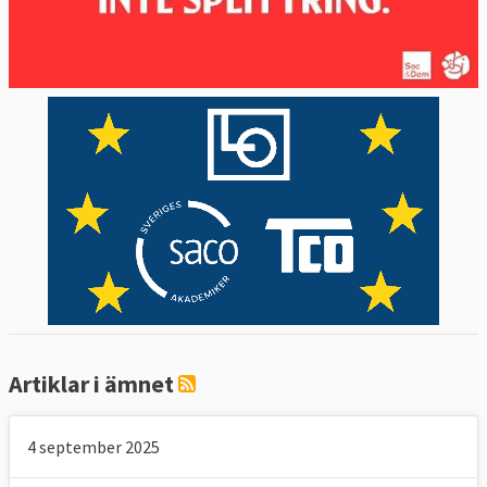
Vänsterpartiet
ESN
| Ytterhöger
Inga svenska partier finns med
Grupplösa | Ledamöter utan partigrupp
Inga svenska partier finns med
Artiklar i ämnet
4 september 2025