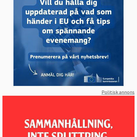
Moderaterna och Kristdemokraterna
S&D | Socialdemokrater
Socialdemokraterna
PfE
| Ytterhöger
Inga svenska partier finns med
ECR | Nationalkonservativa
Sverigedemokraterna
Förnya Europa | Liberaler
Liberalerna och Centerpartiet
Politisk annons
De Gröna/EFA | Miljöpartister och
separatister
Miljöpartiet de gröna
GUE/NGL | Vänsterpartister