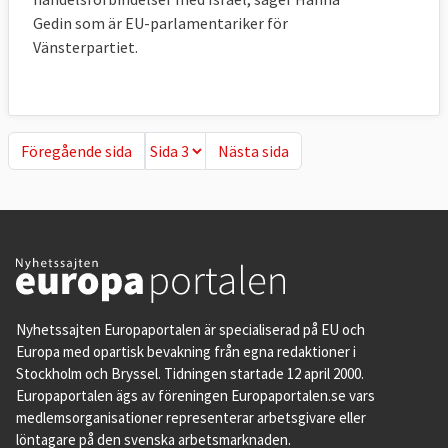
Gedin som är EU-parlamentariker för
Vänsterpartiet.
Föregående sida
Nästa sida
Föregående sida
Nästa sida
Nyhetssajten Europaportalen är specialiserad på EU och
Europa med opartisk bevakning från egna redaktioner i
Stockholm och Bryssel. Tidningen startade 12 april 2000.
Europaportalen ägs av föreningen Europaportalen.se vars
medlemsorganisationer representerar arbetsgivare eller
löntagare på den svenska arbetsmarknaden.