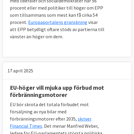
med liberaler och socialdemokrater har 56
procent eller med politiker till höger om EPP
som tillsammans som mest kan få cirka 54
procent.
Europaportalens granskning
visar
att EPP betydligt oftare stöds av partierna till
vänster än höger om dem.
17 april 2025
EU-höger vill mjuka upp förbud mot
förbränningsmotorer
EU bör skrota det totala förbudet mot
försäljning av nya bilar med
förbränningsmotorer efter 2035,
skriver
Financial Times
. Det menar Manfred Weber,
ledare för EU-parlamentets största politiska