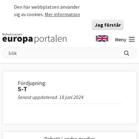
Hoppa till huvudinnehåll
Den här webbplatsen använder
sig av cookies.
Mer information
Jag förstår
Meny
Fördjupning:
S-T
Senast uppdaterad: 18 juni 2024
Debatt i andra medier