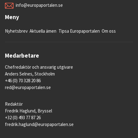
info@europaportalen.se
Meny
Nyhetsbrev
Aktuella ämen
Tipsa Europaportalen
Om oss
Medarbetare
Chefredaktör och ansvarig utgivare
Anders Selnes, Stockholm
+46 (0) 70 328 20 86
red@europaportalen.se
Redaktör
Fredrik Haglund, Bryssel
+32 (0) 493 77 87 26
fredrik.haglund@europaportalen.se