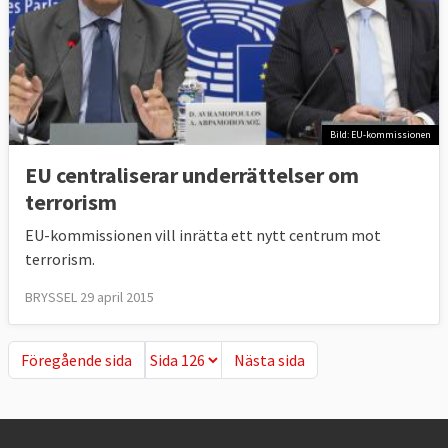
Bild: EU-kommissionen
EU centraliserar underrättelser om
terrorism
EU-kommissionen vill inrätta ett nytt centrum mot
terrorism.
BRYSSEL 29 april 2015
Föregående sida
Nästa sida
Föregående sida
Nästa sida