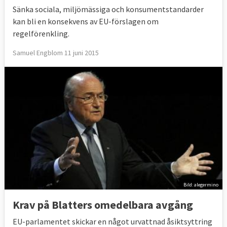
Sänka sociala, miljömässiga och konsumentstandarder
kan bli en konsekvens av EU-förslagen om
regelförenkling.
Samuel Engblom 11 juni 2015
Bild: alegermino
Krav på Blatters omedelbara avgång
EU-parlamentet skickar en något urvattnad åsiktsyttring