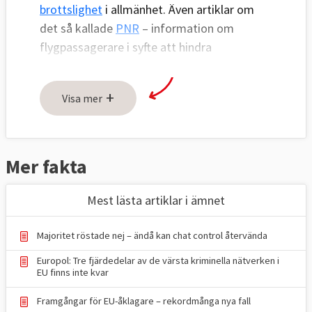
brottslighet
i allmänhet. Även artiklar om
det så kallade
PNR
– information om
flygpassagerare i syfte att hindra
brottslingar – finns här.
+
Visa mer
Mer fakta
Mest lästa artiklar i ämnet
Majoritet röstade nej – ändå kan chat control återvända
Europol: Tre fjärdedelar av de värsta kriminella nätverken i
EU finns inte kvar
Framgångar för EU-åklagare – rekordmånga nya fall