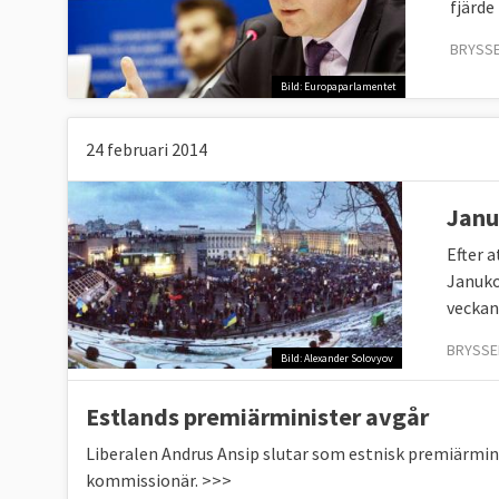
fjärde 
BRYSSE
Bild: Europaparlamentet
24 februari 2014
Janu
Efter a
Januko
veckans
BRYSSEL
Bild: Alexander Solovyov
Estlands premiärminister avgår
Liberalen Andrus Ansip slutar som estnisk premiärminis
kommissionär. >>>