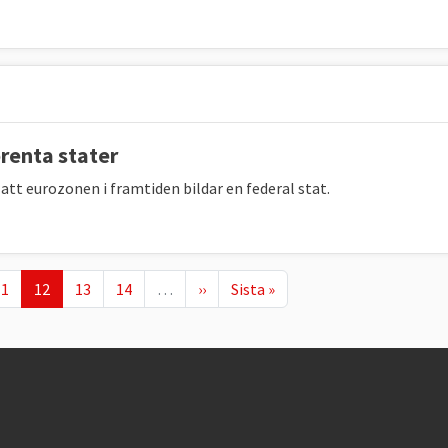
örenta stater
att eurozonen i framtiden bildar en federal stat.
age
Nuvarande sida
Page
Page
Nästa sida
Sista sidan
11
12
13
14
…
››
Sista »