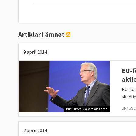
Artiklar i ämnet
9 april 2014
EU-f
akti
EU-kom
skadli
BRYSSEL
Bild: Europeiska kommissionen
2 april 2014