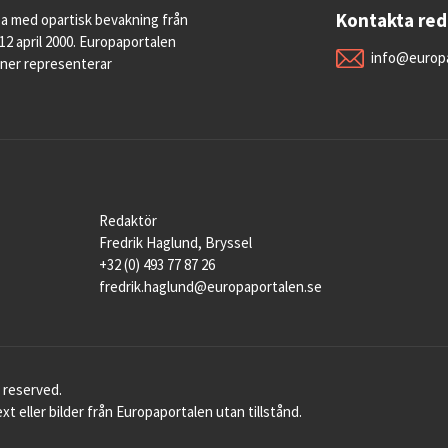
Kontakta re
pa med opartisk bevakning från
12 april 2000. Europaportalen
info@europa
oner representerar
Redaktör
Fredrik Haglund, Bryssel
+32 (0) 493 77 87 26
fredrik.haglund@europaportalen.se
 reserved.
xt eller bilder från Europaportalen utan tillstånd.