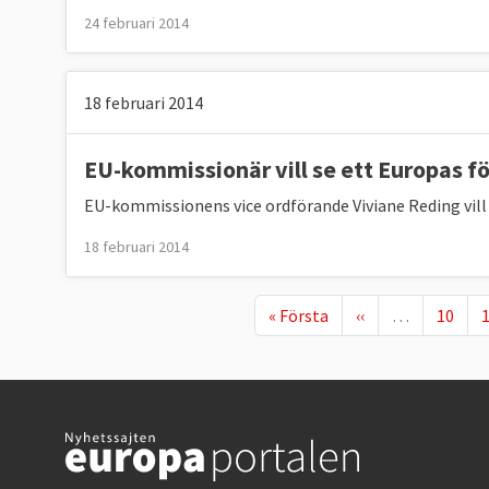
24 februari 2014
18 februari 2014
EU-kommissionär vill se ett Europas f
EU-kommissionens vice ordförande Viviane Reding vill 
18 februari 2014
First page
Föregående sida
Page
P
« Första
‹‹
…
10