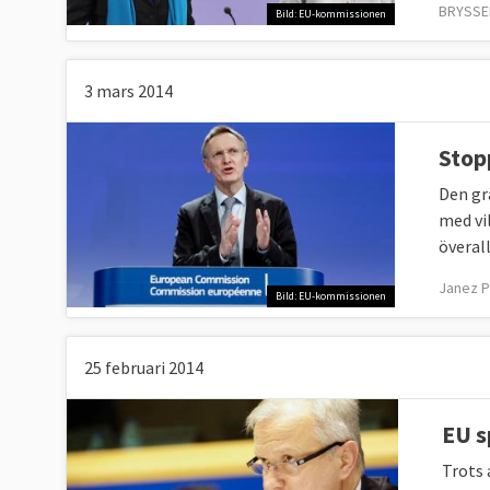
BRYSSEL
Bild: EU-kommissionen
3 mars 2014
Stop
Den gr
med vil
överall
Janez P
Bild: EU-kommissionen
25 februari 2014
EU s
Trots 