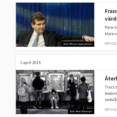
Fran
värde
Paris h
klara 
BRYSSEL
Bild: Official Leweb photos
1 april 2014
Åter
Trots 
bedömn
nedslå
BRYSSEL
Bild: Peter Werkman