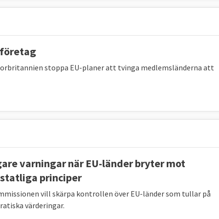
rföretag
Storbritannien stoppa EU-planer att tvinga medlemsländerna att
gare varningar när EU-länder bryter mot
statliga principer
missionen vill skärpa kontrollen över EU-länder som tullar på
atiska värderingar.