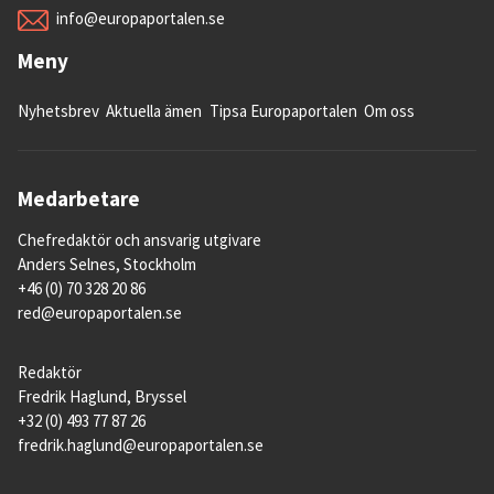
info@europaportalen.se
Meny
Nyhetsbrev
Aktuella ämen
Tipsa Europaportalen
Om oss
Medarbetare
Chefredaktör och ansvarig utgivare
Anders Selnes, Stockholm
+46 (0) 70 328 20 86
red@europaportalen.se
Redaktör
Fredrik Haglund, Bryssel
+32 (0) 493 77 87 26
fredrik.haglund@europaportalen.se