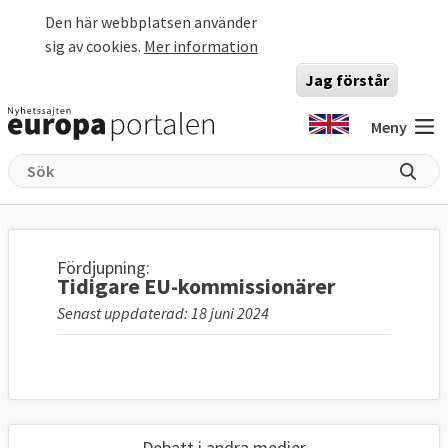
Hoppa till huvudinnehåll
Den här webbplatsen använder
sig av cookies.
Mer information
Jag förstår
Meny
Fördjupning:
Tidigare EU-kommissionärer
Senast uppdaterad: 18 juni 2024
Debatt i andra medier