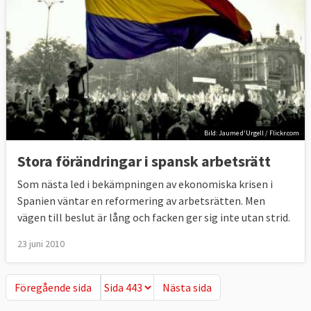
Bild: Jaume d'Urgell / Flickr.com
Stora förändringar i spansk arbetsrätt
Som nästa led i bekämpningen av ekonomiska krisen i
Spanien väntar en reformering av arbetsrätten. Men
vägen till beslut är lång och facken ger sig inte utan strid.
23 juni 2010
Föregående sida
Nästa sida
Föregående sida
Nästa sida