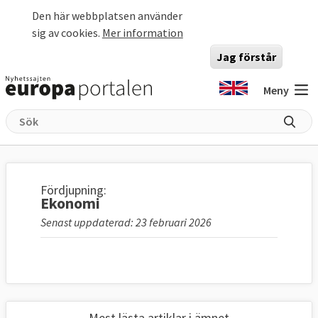
Hoppa till huvudinnehåll
Den här webbplatsen använder
sig av cookies.
Mer information
Jag förstår
Meny
Fördjupning:
Ekonomi
Senast uppdaterad: 23 februari 2026
Mest lästa artiklar i ämnet