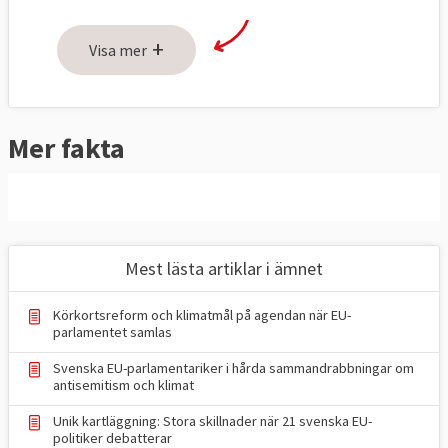
senast i juni 2024.
+
EU-länderna har över tid gett
Visa mer
Europaparlamentet mera makt och
inflytande. Parlamentet har i dag
medbeslutande i varierande grad inom
85
Mer fakta
lagstiftningsområden
tillsammans med
ministerrådet
.
Medbeslutandemakt
EU-ländernas regeringar och
Mest lästa artiklar i ämnet
Europaparlamentarikerna måste vara överens
för att ett förslag ska kunna bli EU-lag men
Körkortsreform och klimatmål på agendan när EU-
det finns områden som skattepolitik och
parlamentet samlas
utrikespolitik där medlemsländerna har
Svenska EU-parlamentariker i hårda sammandrabbningar om
antisemitism och klimat
vetorätt och eventuella beslut tas av
ministerrådet.
Unik kartläggning: Stora skillnader när 21 svenska EU-
politiker debatterar