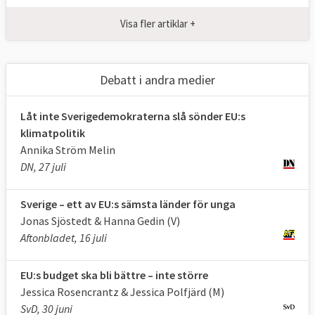
Europaparlamentet har bland annat
Visa fler artiklar +
medbeslutande i frågor som rör tull,
konkurrensregler, euron, internationell
handel och vissa internationella avtal och
Debatt i andra medier
EU:s budget, delar av arbetsrätten, vissa
sociala frågor, migrations- och
Låt inte Sverigedemokraterna slå sönder EU:s
gränspolitiken, brottsbekämpningen,
klimatpolitik
transportfrågor, inre marknaden,
Annika Ström Melin
regionalpolitiken, miljö, energi, forskning
DN, 27 juli
och bistånd.
Sverige – ett av EU:s sämsta länder för unga
Godkänner EU-kommissionen och
Jonas Sjöstedt & Hanna Gedin (V)
granskar EU
Aftonbladet, 16 juli
Europaparlamentet utövar kontroll över EU:s
institutioner genom regelbunden utfrågning
EU:s budget ska bli bättre – inte större
av ansvariga tjänstemän och politiker.
Jessica Rosencrantz & Jessica Polfjärd (M)
SvD, 30 juni
Europaparlamentet beslutar årligen om