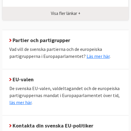
huruvida EU-kommissionen ska få
Visa fler länkar +
ansvarsfrihet för hur EU:s budget har
hanterats.
Parlamentet förhör kandidater till EU-
Partier och partigrupper
kommissionen och kan även avsätta
Vad vill de svenska partierna och de europeiska
kommissionen i sin helhet.
partigrupperna i Europaparlamentet?
Läs mer här
.
EU-parlamentets politiska roll
Utöver lagstiftning har EU-parlamentet
EU-valen
också ett vidare opinionsmässigt inflytande.
Vissa kallar därför parlamentet för Europas
De svenska EU-valen, valdeltagandet och de europeiska
politiska torg. Genom att anta uttalanden
partigruppernas mandat i Europaparlamentet över tid,
läs mer här
.
påverkar man den politiska opinionen i
Europa och i enskilda EU-länder. Här har
parlamentet frihet att ta upp vilka ämnen
Kontakta din svenska EU-politiker
man vill. Ofta har Europaparlamentet även