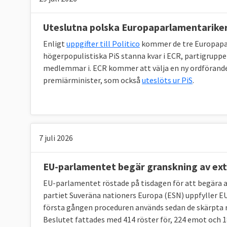
GUE/NGL | Vänsterpartister
Vänsterpartiet
Uteslutna polska Europaparlamentariker 
ESN
| Ytterhöger
Enligt
uppgifter till Politico
kommer de tre Europapar
Inga svenska partier finns med
högerpopulistiska PiS stanna kvar i ECR, partigrup
medlemmar i. ECR kommer att välja en ny ordförande 
Grupplösa | Ledamöter utan partigrupp
premiärminister, som också
uteslöts ur PiS
.
Inga svenska partier finns med
7 juli 2026
EU-parlamentet begär granskning av ex
EU-parlamentet röstade på tisdagen för att begära
partiet Suveräna nationers Europa (ESN) uppfyller EU
första gången proceduren används sedan de skärpta re
Beslutet fattades med 414 röster för, 224 emot och 