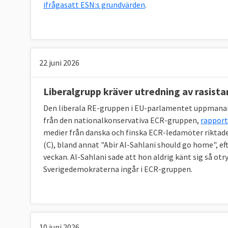
ifrågasatt ESN:s grundvärden
.
22 juni 2026
Liberalgrupp kräver utredning av rasis
Den liberala RE-gruppen i EU-parlamentet uppmanar
från den nationalkonservativa ECR-gruppen,
rapport
medier från danska och finska ECR-ledamöter riktad
(C), bland annat "Abir Al-Sahlani should go home", 
veckan. Al-Sahlani sade att hon aldrig känt sig så ot
Sverigedemokraterna ingår i ECR-gruppen.
10 juni 2026