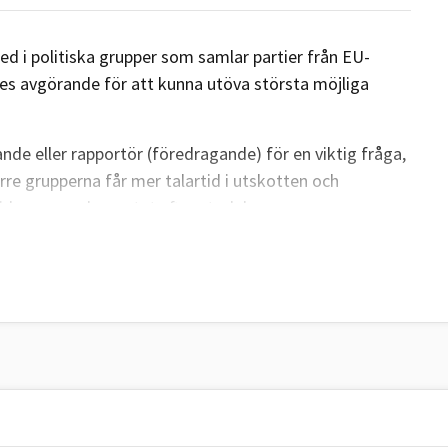
d i politiska grupper som samlar partier från EU-
ses avgörande för att kunna utöva största möjliga
de eller rapportör (föredragande) för en viktig fråga,
rre grupperna får mer talartid i utskotten och
drag av parlamentet efter storlek.
dlas först frågorna i de politiska grupperna. Även om
rna måste inte ledamöterna rösta som gruppen.
er både mer politiskt inflytande och ekonomiskt stöd
vem som ska få den inflytelserika posten som EU-