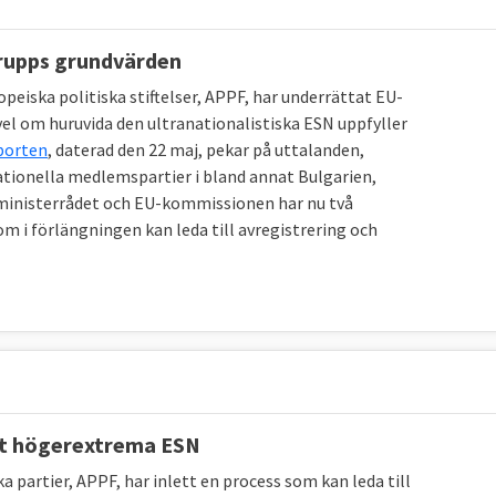
rupps grundvärden
peiska politiska stiftelser, APPF, har underrättat EU-
vel om huruvida den ultranationalistiska ESN uppfyller
porten
, daterad den 22 maj, pekar på uttalanden,
ionella medlemspartier i bland annat Bulgarien,
 ministerrådet och EU-kommissionen har nu två
m i förlängningen kan leda till avregistrering och
ot högerextrema ESN
partier, APPF, har inlett en process som kan leda till