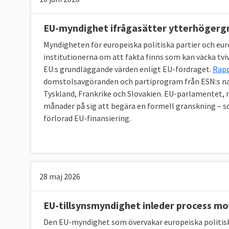
EU-myndighet ifrågasätter ytterhögerg
Myndigheten för europeiska politiska partier och euro
institutionerna om att fakta finns som kan väcka tvi
EU:s grundläggande värden enligt EU-fördraget.
Rap
domstolsavgöranden och partiprogram från ESN:s nat
Tyskland, Frankrike och Slovakien. EU-parlamentet,
månader på sig att begära en formell granskning – so
förlorad EU-finansiering.
28 maj 2026
EU-tillsynsmyndighet inleder process m
Den EU-myndighet som övervakar europeiska politiska 