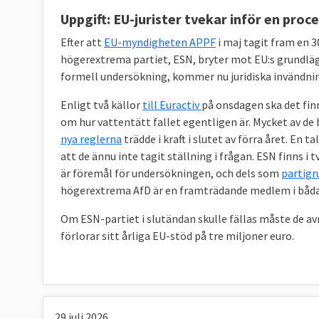
Uppgift: EU-jurister tvekar inför en pr
EPP | Konservativa och kristdemokrater
Efter att
EU-myndigheten APPF
i maj tagit fram en 3
Moderaterna och Kristdemokraterna
högerextrema partiet, ESN, bryter mot EU:s grundl
formell undersökning, kommer nu juridiska invändn
S&D | Socialdemokrater
Socialdemokraterna
Enligt två källor
till Euractiv
på onsdagen ska det fin
om hur vattentätt fallet egentligen är. Mycket av de 
PfE
| Ytterhöger
nya reglerna
trädde i kraft i slutet av förra året. En
Inga svenska partier finns med
att de ännu inte tagit ställning i frågan. ESN finns i t
är föremål för undersökningen, och dels som
partigr
ECR | Nationalkonservativa
högerextrema AfD är en framträdande medlem i båda
Sverigedemokraterna
Om ESN-partiet i slutändan skulle fällas måste de av
Förnya Europa | Liberaler
förlorar sitt årliga EU-stöd på tre miljoner euro.
Liberalerna och Centerpartiet
De Gröna/EFA | Miljöpartister och separatiste
Miljöpartiet de gröna
29 juli 2026