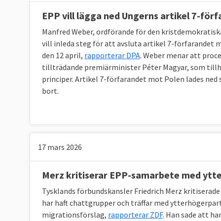
EPP vill lägga ned Ungerns artikel 7-för
Manfred Weber, ordförande för den kristdemokratisk
vill inleda steg för att avsluta artikel 7-förfarande
den 12 april,
rapporterar DPA
. Weber menar att proces
tillträdande premiärminister Péter Magyar, som till
principer. Artikel 7-förfarandet mot Polen lades ned
bort.
17 mars 2026
Merz kritiserar EPP-samarbete med ytt
Tysklands förbundskansler Friedrich Merz kritisera
har haft chattgrupper och träffar med ytterhögerpart
migrationsförslag,
rapporterar ZDF
. Han sade att ha