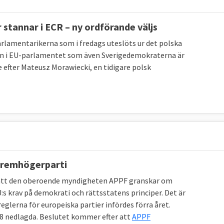
stannar i ECR – ny ordförande väljs
lamentarikerna som i fredags uteslöts ur det polska
pen i EU-parlamentet som även Sverigedemokraterna är
efter Mateusz Morawiecki, en tidigare polsk
tremhögerparti
 att den oberoende myndigheten APPF granskar om
:s krav på demokrati och rättsstatens principer. Det är
glerna för europeiska partier infördes förra året.
18 nedlagda. Beslutet kommer efter att
APPF