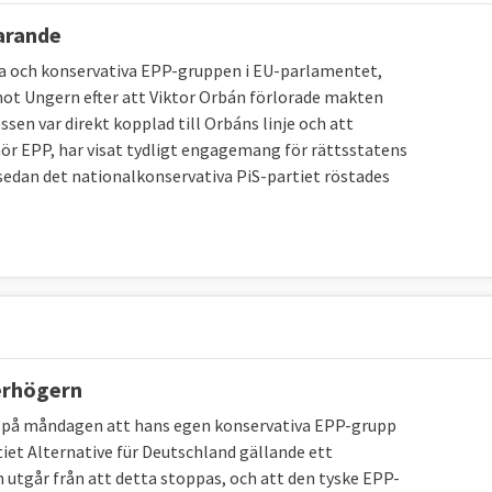
farande
a och konservativa EPP-gruppen i EU-parlamentet,
t mot Ungern efter att Viktor Orbán förlorade makten
sen var direkt kopplad till Orbáns linje och att
hör EPP, har visat tydligt engagemang för rättsstatens
 sedan det nationalkonservativa PiS-partiet röstades
erhögern
de på måndagen att hans egen konservativa EPP-grupp
iet Alternative für Deutschland gällande ett
n utgår från att detta stoppas, och att den tyske EPP-