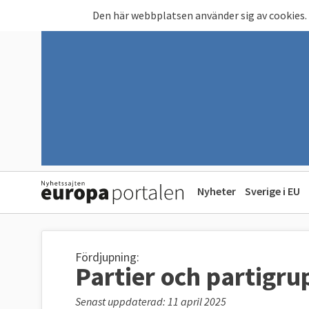
Hoppa till huvudinnehåll
Den här webbplatsen använder sig av cookies.
Nyheter
Sverige i EU
Fördjupning:
Partier och partigru
Senast uppdaterad: 11 april 2025