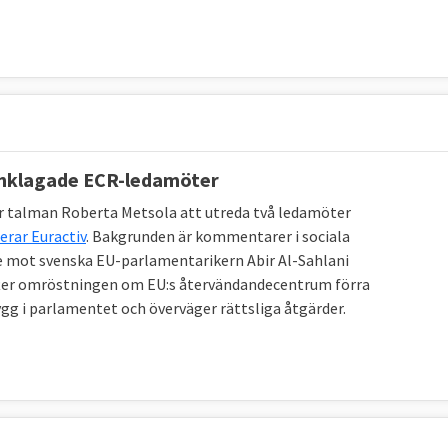
tanklagade ECR-ledamöter
 talman Roberta Metsola att utreda två ledamöter
erar Euractiv
. Bakgrunden är kommentarer i sociala
e mot svenska EU-parlamentarikern Abir Al-Sahlani
efter omröstningen om EU:s återvändandecentrum förra
rygg i parlamentet och överväger rättsliga åtgärder.