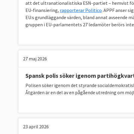
att det ultranationalistiska ESN-partiet – hemvist för
EU-finansiering,
rapporterar Politico
. APPF anser si
EU:s grundläggande värden, bland annat avseende män
Läs mer
gruppen i EU-parlamentets 27 ledamöter berörs inte
27 maj 2026
Spansk polis söker igenom partihögkvar
Polisen söker igenom det styrande socialdemokratisk
Åtgärden är en del av en pågående utredning om möjl
23 april 2026