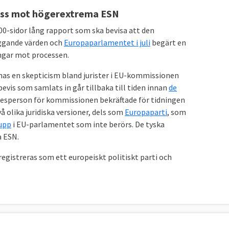
ocess mot högerextrema ESN
00-sidor lång rapport som ska bevisa att den
äggande värden och
Europaparlamentet i juli
begärt en
ingar mot processen.
nas en skepticism bland jurister i EU-kommissionen
bevis som samlats in går tillbaka till tiden innan
de
 talesperson för kommissionen bekräftade för tidningen
vå olika juridiska versioner, dels som
Europaparti
, som
upp
i EU-parlamentet som inte berörs. De tyska
 ESN.
registreras som ett europeiskt politiskt parti och
r