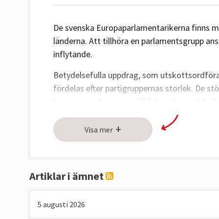
De svenska Europaparlamentarikerna finns me
länderna. Att tillhöra en parlamentsgrupp an
inflytande.
Betydelsefulla uppdrag, som utskottsordföran
fördelas efter partigruppernas storlek. De stö
kammaren. Grupperna tilldelas ekonomiska bi
När Europaparlamentet ska fatta beslut behan
+
Visa mer
grupperna samordnar sig inför omröstninga
Att vara största parti i Europaparlamentet g
men också i praktiken möjligheten att utse 
Artiklar i ämnet
kommissionens ordförande.
5 augusti 2026
Åtta partigrupper i storleksordning
: