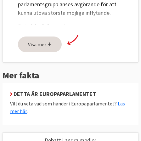
parlamentsgrupp anses avgörande för att
kunna utöva största möjliga inflytande.
Betydelsefulla uppdrag, som
utskottsordförande eller rapportör
+
(föredragande) för en viktig fråga, fördelas
Visa mer
efter partigruppernas storlek. De större
grupperna får mer talartid i utskotten och
kammaren. Grupperna tilldelas ekonomiska
Mer fakta
bidrag av parlamentet efter storlek.
När Europaparlamentet ska fatta beslut
DETTA ÄR EUROPAPARLAMENTET
behandlas först frågorna i de politiska
Vill du veta vad som händer i Europaparlamentet?
Läs
grupperna. Även om grupperna samordnar
mer här
.
sig inför omröstningarna måste inte
ledamöterna rösta som gruppen.
Att vara största parti i Europaparlamentet
Debatt i andra medier