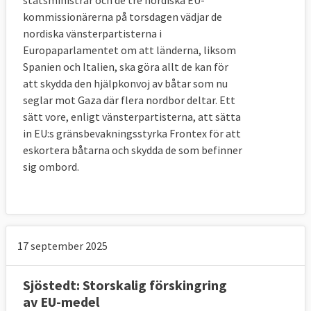
statsministrar och de tre nordiska EU-
kommissionärerna på torsdagen vädjar de
nordiska vänsterpartisterna i
Europaparlamentet om att länderna, liksom
Spanien och Italien, ska göra allt de kan för
att skydda den hjälpkonvoj av båtar som nu
seglar mot Gaza där flera nordbor deltar. Ett
sätt vore, enligt vänsterpartisterna, att sätta
in EU:s gränsbevakningsstyrka Frontex för att
eskortera båtarna och skydda de som befinner
sig ombord.
17 september 2025
Sjöstedt: Storskalig förskingring
Läs mer
av EU-medel