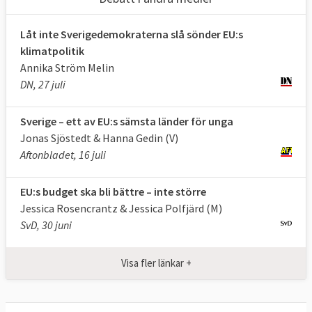
ger både mer politiskt inflytande och
ekonomiskt stöd men också i praktiken
Låt inte Sverigedemokraterna slå sönder EU:s
möjligheten att utse vem som ska få den
klimatpolitik
Annika Ström Melin
inflytelserika posten som EU-
DN, 27 juli
kommissionens ordförande.
Sverige – ett av EU:s sämsta länder för unga
Åtta partigrupper i storleksordning
:
Jonas Sjöstedt & Hanna Gedin (V)
Aftonbladet, 16 juli
EPP | Konservativa och kristdemokrater
Moderaterna och Kristdemokraterna
EU:s budget ska bli bättre – inte större
Jessica Rosencrantz & Jessica Polfjärd (M)
S&D | Socialdemokrater
SvD, 30 juni
Socialdemokraterna
PfE
| Ytterhöger
Visa fler länkar +
Inga svenska partier finns med