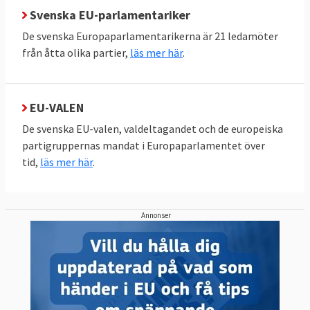
ECR | Nationalkonservativa
Svenska EU-parlamentariker
Sverigedemokraterna
De svenska Europaparlamentarikerna är 21 ledamöter
Förnya Europa | Liberaler
från åtta olika partier,
läs mer här
.
Liberalerna och Centerpartiet
De Gröna/EFA | Miljöpartister och
EU-VALEN
separatister
De svenska EU-valen, valdeltagandet och de europeiska
Miljöpartiet de gröna
partigruppernas mandat i Europaparlamentet över
tid,
läs mer här
.
GUE/NGL | Vänsterpartister
Vänsterpartiet
ESN
| Ytterhöger
Annonser
Inga svenska partier finns med
Grupplösa | Ledamöter utan partigrupp
Inga svenska partier finns med