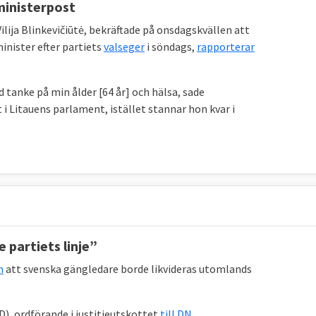
inisterpost
lija Blinkevičiūtė, bekräftade på onsdagskvällen att
nister efter partiets
valseger
i söndags,
rapporterar
 tanke på min ålder [64 år] och hälsa, sade
i Litauens parlament, istället stannar hon kvar i
 partiets linje”
m
att svenska gängledare borde likvideras utomlands
SD), ordförande i justitieutskottet
till DN
.