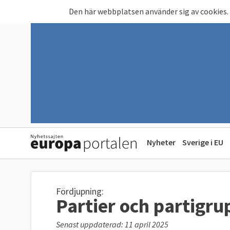
Hoppa till huvudinnehåll
Den här webbplatsen använder sig av cookies.
Nyheter
Sverige i EU
Fördjupning:
Partier och partigru
Senast uppdaterad: 11 april 2025