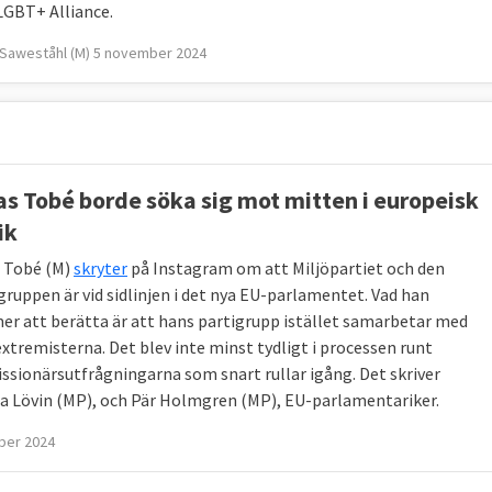
LGBT+ Alliance.
 Saweståhl (M) 5 november 2024
s Tobé borde söka sig mot mitten i europeisk
ik
 Tobé (M)
skryter
på Instagram om att Miljöpartiet och den
gruppen är vid sidlinjen i det nya EU-parlamentet. Vad han
r att berätta är att hans partigrupp istället samarbetar med
xtremisterna. Det blev inte minst tydligt i processen runt
sionärsutfrågningarna som snart rullar igång. Det skriver
la Lövin (MP), och Pär Holmgren (MP), EU-parlamentariker.
ber 2024