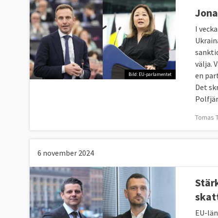
Jona
I veck
Ukrain
sankti
välja. 
en par
Bild: EU-parlamentet
Det sk
Polfjär
Tomas T
6 november 2024
Stär
skat
EU-länd