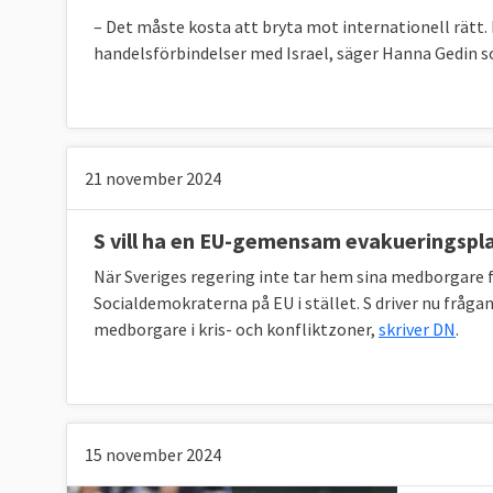
GUE/NGL | Vänsterpartister
– Det måste kosta att bryta mot internationell rätt.
Vänsterpartiet
handelsförbindelser med Israel, säger Hanna Gedin s
ESN
| Ytterhöger
Inga svenska partier finns med
Grupplösa | Ledamöter utan partigrupp
21 november 2024
Inga svenska partier finns med
S vill ha en EU-gemensam evakueringspl
När Sveriges regering inte tar hem sina medborgare 
Socialdemokraterna på EU i stället. S driver nu frå
medborgare i kris- och konfliktzoner,
skriver DN
.
15 november 2024