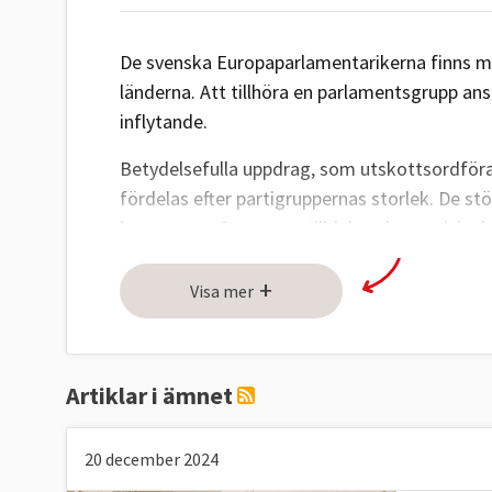
De svenska Europaparlamentarikerna finns me
länderna. Att tillhöra en parlamentsgrupp an
inflytande.
Betydelsefulla uppdrag, som utskottsordföran
fördelas efter partigruppernas storlek. De stö
kammaren. Grupperna tilldelas ekonomiska bi
När Europaparlamentet ska fatta beslut behan
+
Visa mer
grupperna samordnar sig inför omröstninga
Att vara största parti i Europaparlamentet g
men också i praktiken möjligheten att utse 
Artiklar i ämnet
kommissionens ordförande.
20 december 2024
Åtta partigrupper i storleksordning
: