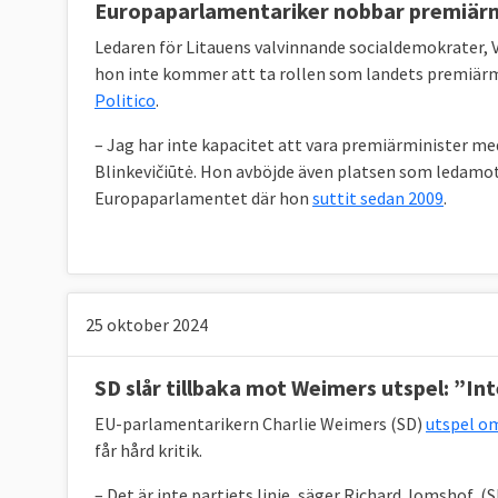
Europaparlamentariker nobbar premiärm
Ledaren för Litauens valvinnande socialdemokrater, Vi
hon inte kommer att ta rollen som landets premiärmi
Politico
.
– Jag har inte kapacitet att vara premiärminister med
Blinkevičiūtė. Hon avböjde även platsen som ledamot 
Europaparlamentet där hon
suttit sedan 2009
.
25 oktober 2024
SD slår tillbaka mot Weimers utspel: ”Inte
EU-parlamentarikern Charlie Weimers (SD)
utspel o
får hård kritik.
– Det är inte partiets linje, säger Richard Jomshof, (