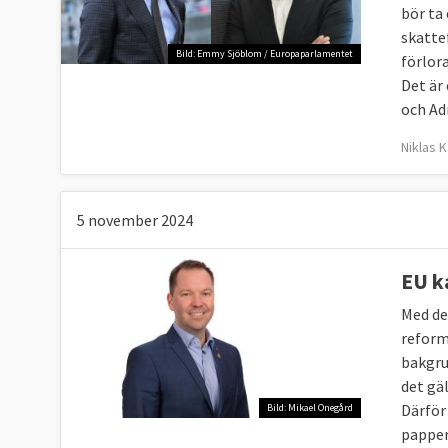
bör ta
skatte
Bild: Emmy Sjöblom / Europaparlamentet
förlora
Det är 
och Ad
Niklas 
5 november 2024
EU k
Med de
reform
bakgru
det gäl
Därför
Bild: Mikael Onegård
papper