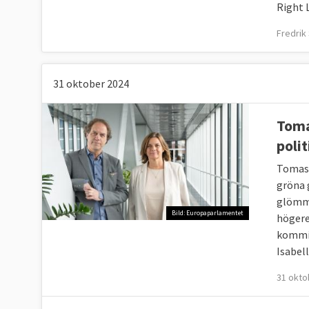
Right 
Fredrik
Läs mer
31 oktober 2024
Toma
polit
Tomas
gröna 
glömme
Bild: Europaparlamentet
högere
kommis
Isabel
31 okto