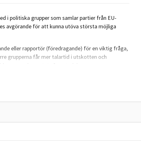
d i politiska grupper som samlar partier från EU-
ses avgörande för att kunna utöva största möjliga
de eller rapportör (föredragande) för en viktig fråga,
rre grupperna får mer talartid i utskotten och
drag av parlamentet efter storlek.
dlas först frågorna i de politiska grupperna. Även om
rna måste inte ledamöterna rösta som gruppen.
er både mer politiskt inflytande och ekonomiskt stöd
vem som ska få den inflytelserika posten som EU-