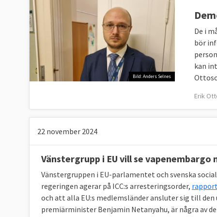
Demo
EPP | Konservativa och kristdemokrater
De i m
Moderaterna och Kristdemokraterna
bör in
S&D | Socialdemokrater
person
Socialdemokraterna
kan int
Ottoso
Bild: Anders Selnes
PfE
| Ytterhöger
Erik Ot
Inga svenska partier finns med
ECR | Nationalkonservativa
22 november 2024
Sverigedemokraterna
Förnya Europa | Liberaler
Vänstergrupp i EU vill se vapenembargo mo
Liberalerna och Centerpartiet
Vänstergruppen i EU-parlamentet och svenska social
regeringen agerar på ICC:s arresteringsorder,
rapport
De Gröna/EFA | Miljöpartister och separatiste
och att alla EU:s medlemsländer ansluter sig till de
Miljöpartiet de gröna
premiärminister Benjamin Netanyahu, är några av de 