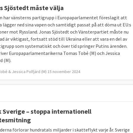
s Sjöstedt måste välja
an har vänsterns partigrupp i Europaparlamentet föreslagit att
a lägger ned sina vapen och samtidigt passat på att döma ut EU:s
oner mot Ryssland. Jonas Sjöstedt och Vänsterpartiet måste nu
Vad är viktigast, fortsatt stöd till Ukraina eller att vara en del av
tigrupp som systematiskt och över tid springer Putins ärenden.
river Europaparlamentarikerna Tomas Tobé (M) och Jessica
d (M).
obé & Jessica Polfjärd (M) 15 november 2024
k Sverige – stoppa internationell
tesmitning
erna förlorar hundratals miljarder i skatteflykt varje år. Sverige