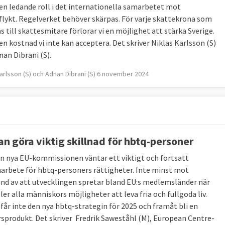
 en ledande roll i det internationella samarbetet mot
flykt. Regelverket behöver skärpas. För varje skattekrona som
s till skattesmitare förlorar vi en möjlighet att stärka Sverige.
en kostnad vi inte kan acceptera. Det skriver Niklas Karlsson (S)
nan Dibrani (S).
Karlsson (S) och Adnan Dibrani (S) 6 november 2024
an göra viktig skillnad för hbtq-personer
n nya EU-kommissionen väntar ett viktigt och fortsatt
arbete för hbtq-personers rättigheter. Inte minst mot
nd av att utvecklingen spretar bland EU:s medlemsländer när
ler alla människors möjligheter att leva fria och fullgoda liv.
 får inte den nya hbtq-strategin för 2025 och framåt bli en
sprodukt. Det skriver Fredrik Saweståhl (M), European Centre-