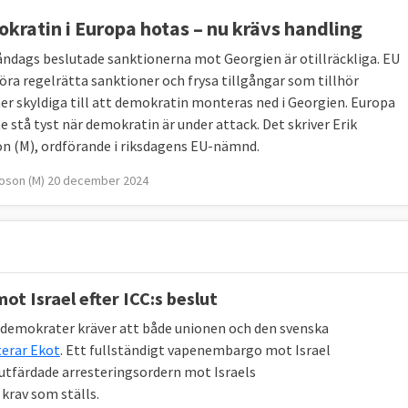
kratin i Europa hotas – nu krävs handling
åndags beslutade sanktionerna mot Georgien är otillräckliga. EU
föra regelrätta sanktioner och frysa tillgångar som tillhör
er skyldiga till att demokratin monteras ned i Georgien. Europa
e stå tyst när demokratin är under attack. Det skriver Erik
n (M), ordförande i riksdagens EU-nämnd.
toson (M) 20 december 2024
t Israel efter ICC:s beslut
demokrater kräver att både unionen och den svenska
erar Ekot
. Ett fullständigt vapenembargo mot Israel
r
n utfärdade arresteringsordern mot Israels
krav som ställs.