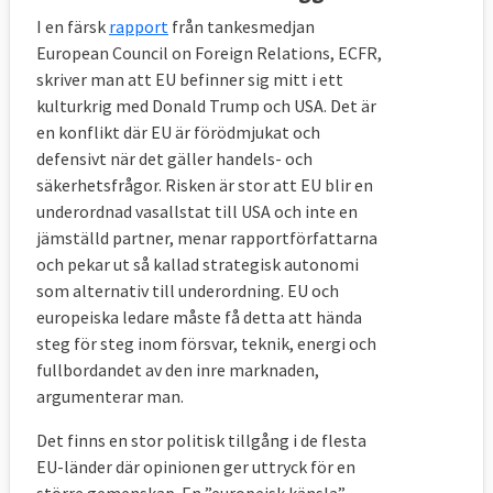
I en färsk
rapport
från tankesmedjan
European Council on Foreign Relations, ECFR,
skriver man att EU befinner sig mitt i ett
kulturkrig med Donald Trump och USA. Det är
en konflikt där EU är förödmjukat och
defensivt när det gäller handels- och
säkerhetsfrågor. Risken är stor att EU blir en
underordnad vasallstat till USA och inte en
jämställd partner, menar rapportförfattarna
och pekar ut så kallad strategisk autonomi
som alternativ till underordning. EU och
europeiska ledare måste få detta att hända
steg för steg inom försvar, teknik, energi och
fullbordandet av den inre marknaden,
argumenterar man.
Det finns en stor politisk tillgång i de flesta
EU-länder där opinionen ger uttryck för en
större gemenskap. En ”europeisk känsla” –