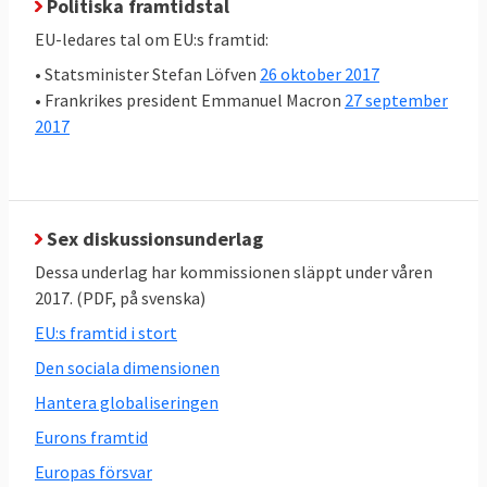
Politiska framtidstal
2018
EU-ledares tal om EU:s framtid:
23 februari:
Informellt toppmöte för att
• Statsminister Stefan Löfven
26 oktober 2017
diskutera EU-parlamentets
• Frankrikes president Emmanuel Macron
27 september
sammanställning efter brexit då 73 brittiska
2017
ledamöter lämnar. Stats- och
regeringscheferna ska även överlägga
huruvida man ska införa en
gränsöverskridande valsedel inför EU-valet
Sex diskussionsunderlag
2019 där man kan rösta på kandidater inte
Dessa underlag har kommissionen släppt under våren
bara från sitt eget land. Vidare ska det så
2017. (PDF, på svenska)
kallade toppkandidatsystemet diskuteras
EU:s framtid i stort
där partigrupperna nominerar en kandidat
Den sociala dimensionen
till ordförandeposten i EU-kommissionen
Hantera globaliseringen
och där den kandidat vars partigrupp får
Eurons framtid
flest mandat i Europaparlamentet utses till
ordförande.
Europas försvar