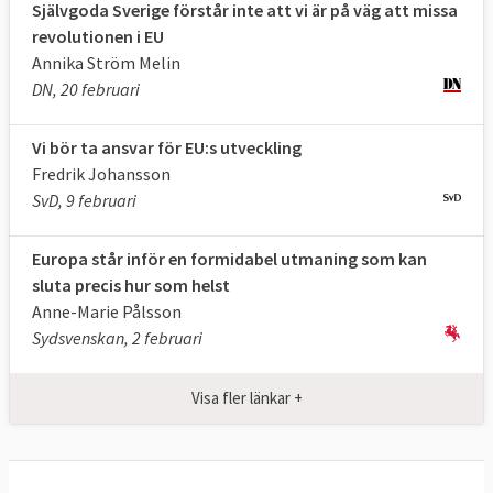
Självgoda Sverige förstår inte att vi är på väg att missa
ledarna
för de fem viktigaste EU-
revolutionen i EU
institutionerna fram en
rapport
om hur
Annika Ström Melin
samarbetet kan fördjupas. I tre steg fram
DN, 20 februari
till 2025 vill de bland annat inrätta ett
gemensamt finansdepartement för
Vi bör ta ansvar för EU:s utveckling
euroländerna.
Fredrik Johansson
SvD, 9 februari
Kalender
Europa står inför en formidabel utmaning som kan
I oktober 2017
presenterade
Europeiska
sluta precis hur som helst
rådets ordförande Donald Tusk sitt förslag
Anne-Marie Pålsson
på hur arbetet ska läggas upp och vilka
Sydsvenskan, 2 februari
möten som ska äga rum i en
”
ledaragenda
”. Återkommande toppmöten
Visa fler länkar +
med länder utanför EU är inte med.