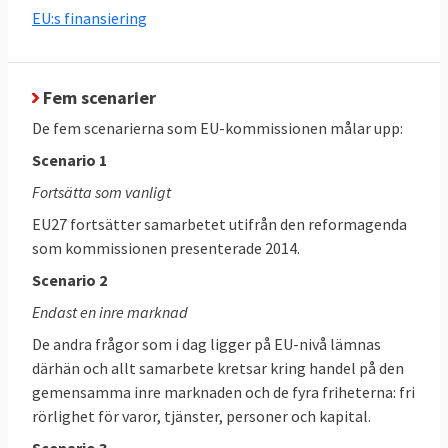
EU:s finansiering
22-23 mars:
Formellt toppmötet med
diskussioner om inre marknaden,
handelsavtal och -skydd och klimat- och
Fem scenarier
energifrågor. Även digitala frågor som
De fem scenarierna som EU-kommissionen målar upp:
upphovsrätt och beskattning av stora IT-
Scenario 1
företag som Facebook och Google ska
behandlas liksom nödvändiga steg för att
Fortsätta som vanligt
stärka EU:s konkurrenskraft inom forskning
EU27 fortsätter samarbetet utifrån den reformagenda
och innovation.
som kommissionen presenterade 2014.
Scenario 2
17 maj:
Toppmöte för länderna på Västra
Endast en inre marknad
Balkan med en möjlig överenskommelse om
interna och externa migrationsfrågor.
De andra frågor som i dag ligger på EU-nivå lämnas
därhän och allt samarbete kretsar kring handel på den
28-29 juni:
Formellt EU-toppmöte för ett
gemensamma inre marknaden och de fyra friheterna: fri
beslut om EU-parlamentets
rörlighet för varor, tjänster, personer och kapital.
sammansättning och en orienteringsdebatt