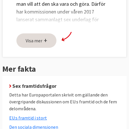
man vill att den ska vara och göra. Därför
har kommissionen under våren 2017
lanserat sammanlagt sex underlag för
diskussion i medlemsländerna, EU-
parlamentet och bland invånarna.
+
Visa mer
Under sitt årliga linjetal i september ska EU-
kommissionens ordförande Jean-Claude
Juncker utveckla idéerna och vid EU-
Mer fakta
toppmötet i slutet av året ska stats- och
regeringscheferna dra de första
Sex framtidsfrågor
slutsatserna om vilken riktning unionen ska
ta. Kommissionens tanke är sedan att de
Detta har Europaportalen skrivit om gällande den
kommissionsordförandekandidater som
övergripande diskussionen om EU:s framtid och de fem
delområdena.
ställer upp EU-valet 2019 ska inspireras av
diskussionen och driva sina framtidsvisioner
EU:s framtid i stort
gentemot väljarna.
Den sociala dimensionen