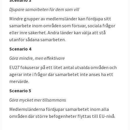
Scenario 3
om framtiden för fördjupat
Djupare samarbeten för dem som vill
försvarssamarbete mellan
Mindre grupper av medlemsländer kan fördjupa sitt
medlemsländerna. Tusk vill även se
samarbete inom områden som försvar, sociala frågor
konkreta beslut om framtiden för
eller inre säkerhet. Andra länder kan välja att stå
valutasamarbetet och en översyn hur
utanför sådana samarbeten.
arbetet med EU:s framtid går.
Scenario 4
September:
Informellt toppmöte i Wien
Göra mindre, men effektivare
med orienteringsdebatt om yttre
EU27 fokuserar på ett litet antal utvalda områden och
gränskontroller, utbyte av
agerar inte i frågor där samarbetet inte anses ha ett
säkerhetsinformation, operationella
mervärde.
samarbeten, rättskipning på nätet och att
Scenario 5
förhindra radikalisering på nätet.
Göra mycket mer tillsammans
18-19 oktober:
Formellt toppmöte med
Medlemsländerna fördjupar samarbetet inom alla
diskussion om inre säkerhet, migration och
områden där större befogenheter flyttas till EU-nivå.
EU:s framtida handelspolitik.