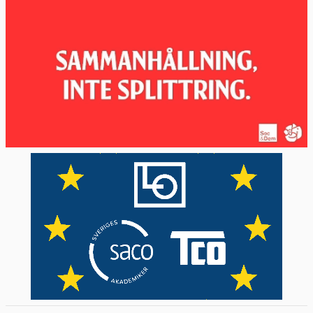
20-21 juni:
Formellt toppmöte med
diskussion om nästa långtidsbudget som
man måste enas om innan 2020. Fortsatta
samtal om den strategiska agendan 2019-
2024. Nya topposter som Tusks efterträdare
och EU:s utrikeschef ska utses efter
Europaparlamentsvalet.