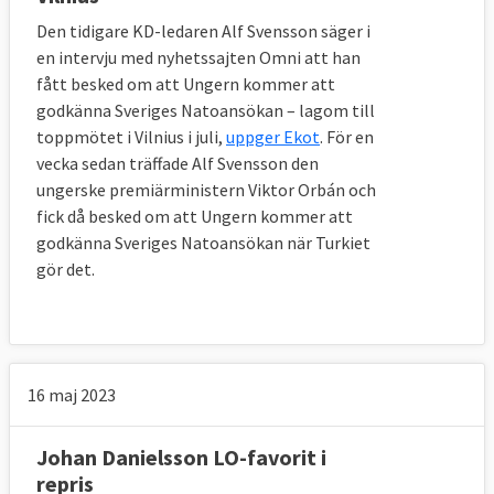
Den tidigare KD-ledaren Alf Svensson säger i
en intervju med nyhetssajten Omni att han
fått besked om att Ungern kommer att
godkänna Sveriges Natoansökan – lagom till
toppmötet i Vilnius i juli,
uppger Ekot
. För en
vecka sedan träffade Alf Svensson den
ungerske premiärministern Viktor Orbán och
fick då besked om att Ungern kommer att
godkänna Sveriges Natoansökan när Turkiet
gör det.
16 maj 2023
Johan Danielsson LO-favorit i
repris