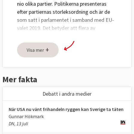
nio olika partier. Politikerna presenteras
efter partiernas storleksordning och är de
som satt i parlamentet i samband med EU-
valet 2019. Det betyder att flera av
politikerna inte suttit hela
mandatperioden. Klicka på namnen för mer
+
Visa mer
information.
Aleksander Gabelic (S)
Anna Hedh (S)
Mer fakta
Jytte Guteland (S)
Olle Ludvigsson (S)
Debatt i andra medier
Marita Ulvskog (S)
Max Andersson (MP)
När USA nu vänt frihandeln ryggen kan Sverige ta täten
Bodil Valero (MP)
Gunnar Hökmark
Jakop Dalunde (MP)
DN, 13 juli
Linnéa Engström (MP)