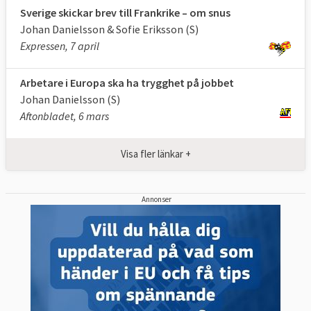
Anna Maria Corazza Bildt (M)
Sverige skickar brev till Frankrike – om snus
Gunnar Hökmark (M)
Johan Danielsson & Sofie Eriksson (S)
Christofer Fjellner (M)
Expressen, 7 april
Jasenko Selimović (L)
Arbetare i Europa ska ha trygghet på jobbet
Cecilia Wikström (L)
Johan Danielsson (S)
Kristina Winberg (SD)
Aftonbladet, 6 mars
Peter Lundgren (SD)
Anders Sellström (KD)
Visa fler länkar +
Malin Björk (V)
Fredrick Federley (C)
Soraya Post (FI)
Annonser