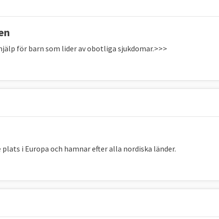
EU:s läge
Sveriges mål
Sveriges
läge
ien
7
2022: 46,6
Minst 60
2022: 73,9
hjälp för barn som lider av obotliga sjukdomar.>>>
%
%
%
 ladda ner fil, nästa datauppdatering enligt Eurostat är
mmer från 2022.
Sveriges mål, s.35
r, varav
19,1 miljoner barn
under 18 år, att drabbas av
e plats i Europa och hamnar efter alla nordiska länder.
t till 2030
är att gruppen ska minska med minst 15
nst fem miljoner ska vara barn.
skor i riskzonen med nästa 3,5 miljoner personer i EU,
individer. I Sverige 2025
ökade antalet
jämfört 2019
r samtidigt som antalet barn i gruppen minskade med 2