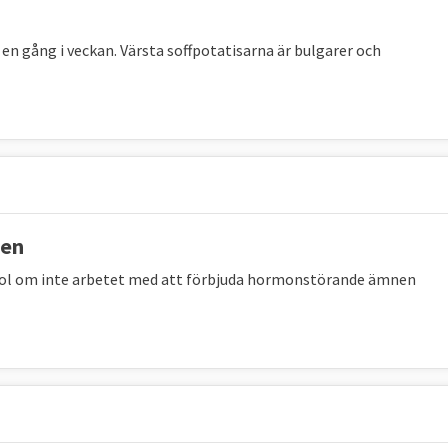
EU-mål 2030
EU:
Sverige
2025
2025
en gång i veckan. Värsta soffpotatisarna är bulgarer och
s
högst - 5,9
– 9,6 %
– 3,9 %
procent
nen
A
EU-mål 2030
EU 2024
Sverige 2024
ol om inte arbetet med att förbjuda hormonstörande ämnen
r förskola
96 %
95 %
96,3 %
-
EU 2025
Sverige 2025