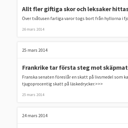
Allt fler giftiga skor och leksaker hittas
Över tvåtusen farliga varor togs bort från hyllorna i f
Källa
: Eurostat 2025, klicka på länk ovan. 20
78 procent sysselsättningsgrad 2030.
26 mars 2014
För att uppnå minst 78-procents sysselsättni
följande:
25 mars 2014
Minst halvera skillnaden i sysselsättnin
Frankrike tar första steg mot skäpma
skillnaden mellan mäns högre sysselsätt
67,2) minus 11,7 procent. Det betyder att
Franska senaten föreslår en skatt på livsmedel som kan
tjugoprocentig skatt på läskedrycker.>>>
tabell 2.
​Öka utbudet av formell förskoleverksam
25 mars 2014
års ålder senast 2030
, för att göra det lä
Minska andelen NEET, unga som varken arb
(2019) till 9 %, se tabell 4.
24 mars 2014