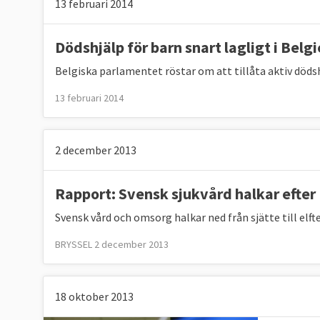
13 februari 2014
Tabell 5. VIDAREUTBILDNING
EU-mål
2025
Dödshjälp för barn snart lagligt i Belg
Andel vuxna som utbildas varje
Minst 4
Belgiska parlamentet röstar om att tillåta aktiv döds
år
%
13 februari 2014
Källa
: Eurostat/Circabc, klicka på länk ovan,
2028. Nytt sätt att mäta vuxenutbildning ko
2 december 2013
3. FATTIGDOMSMÅL
Rapport: Svensk sjukvård halkar efter
Under 2019
riskerade 95,5 miljoner
människo
Svensk vård och omsorg halkar ned från sjätte till elft
fattigdom eller social utestängning i EU.
Måle
miljoner personer jämfört med 2019 varav mi
BRYSSEL 2 december 2013
Mellan 2019 och 2025 minskade antalet männi
medan antalet barn ökade med nästan 30 000 
18 oktober 2013
med 91 000 personer till 1 970 000 individe