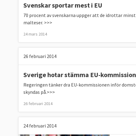
Tabell 2. SKILLNAD I SYSSELSÄTTNING
Svenskar sportar mest i EU
70 procent av svenskarna uppger att de idrottar minst 
malteser. >>>
Skillnad mellan män och kvinnor, till kvinnor
nackdel
24 mars 2014
Källa
: Eurostat 2025, klicka på länk ovan.
26 februari 2014
Sverige hotar stämma EU-kommissio
Tabell 3.
BARNOMSORG ELLER FÖRSKOL
Regeringen tänker dra EU-kommissionen inför domst
Andelen barn från tre års ålder i omsorg elle
skyndas på.>>>
26 februari 2014
Källa
: Eurostat 2024, klicka på länk ovan.
24 februari 2014
Tabell 4. NEET
EU