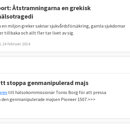
l
ort: Åtstramningarna en grekisk
30
hälsotragedi
 en miljon greker saknar sjukvårdsförsäkring, gamla sjukdomar
gst
11,0 %
5,9 %
tillbaka och allt fler tar livet av sig.
 %
 24 februari 2014
tt stoppa genmanipulerad majs
i vidareutbildning eller kompetensutveckling varje år
 i ministerrådet andelen vara 47 procent.
brev
till hälsokommissionär Tonio Borg för att pressa
na den genmanipulerade majsen Pioneer 1507.>>>
rocent av alla i ålder 16-74 år ska ha grundläggande
get siffermål) med högst grundskoleutbildning “minskas
ning “bör öka”.