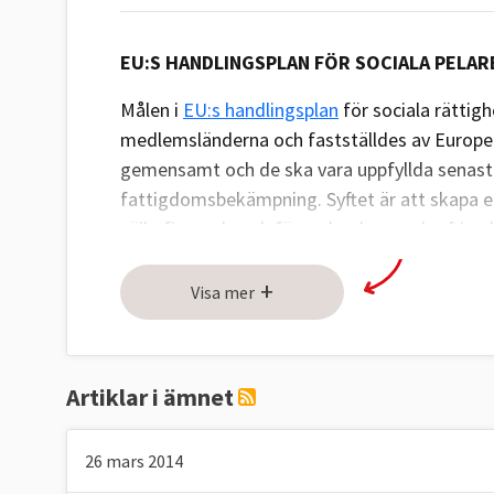
EU:S HANDLINGSPLAN FÖR SOCIALA PELAR
Målen i
EU:s handlingsplan
för sociala rättighe
medlemsländerna och fastställdes av Europeis
gemensamt och de ska vara uppfyllda senast 2
fattigdomsbekämpning. Syftet är att skapa et
välbefinnande och för en konkurrenskraftig 
Sverige har uppfyllt samtliga mål.
+
Visa mer
1. SYSSELSÄTTNINGSMÅL
EU-ländernas gemensamma mål är att "minst 7
ha arbete senast 2030. Sverige har sedan 200
Artiklar i ämnet
Tabell 1. SYSSELSÄTTNING
26 mars 2014
Sysselsättningsgrad, personer 20-64 år