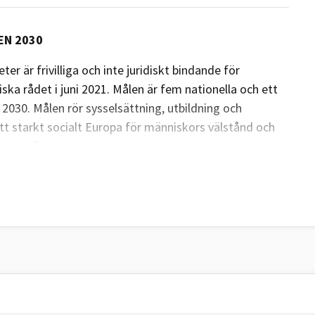
EN 2030
ter är frivilliga och inte juridiskt bindande för
ka rådet i juni 2021. Målen är fem nationella och ett
030. Målen rör sysselsättning, utbildning och
t starkt socialt Europa för människors välstånd och
ekonomi.
8 procent" av alla invånare mellan 20 och 64 år ska
6 haft en sysselsättningsgrad på över 78 procent.
EU-mål 2030
EU 2025
Sverige 2025
Minst