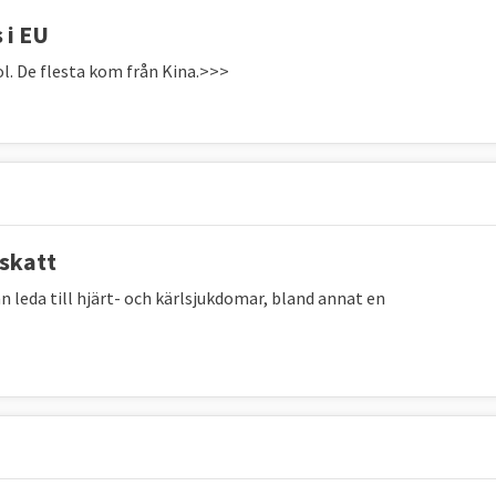
78 %
76,1 %
81,8 %
 i EU
jol. De flesta kom från Kina.>>>
25 återstod 1,9 procentenheter till EU-målet på minst
ngsgrad ska EU enligt handlingsplanen sträva efter
g mellan kvinnor och män jämfört med 2019. 2019 var
tskatt
ningsgrad och kvinnors lägre (män 78,9% - kvinnor
 målet ligger på en skillnad på högst – 5,9 procent, se
 leda till hjärt- och kärlsjukdomar, bland annat en
het och barnomsorg till
96 procent av alla barn från tre
ttare att förena arbete och privatliv, se tabell 3.
etar eller studerar i åldern 15–29 år från 12,6 %