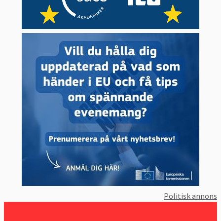
Urval 1:
Sverige i EU
EU-domstolen och Sverige
Sveriges EU-avgift
Demokrati i Europa
Press- och yttrandefrihet
Korruption i Europa
Rättsstatlighet i Europa
Politisk annons