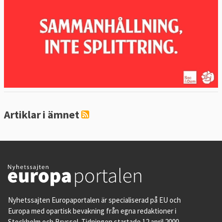
Klimat- och energipolitik
Jämställdhet mellan könen
Arbetslöshet och sysselsättning
EU:s sociala mål 2030
Artiklar i ämnet
Statsskulder i EU
Budgetunderskott i EU
Urval 2:
Nyhetssajten Europaportalen är specialiserad på EU och
Sverige i EU
Europa med opartisk bevakning från egna redaktioner i
Stockholm och Bryssel. Tidningen startade 12 april 2000.