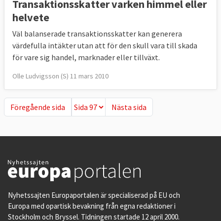
Transaktionsskatter varken himmel eller
helvete
Väl balanserade transaktionsskatter kan generera
värdefulla intäkter utan att för den skull vara till skada
för vare sig handel, marknader eller tillväxt.
Olle Ludvigsson (S) 11 mars 2010
Föregående sida
Nästa sida
Föregående sida
Nästa sida
Nyhetssajten Europaportalen är specialiserad på EU och
Europa med opartisk bevakning från egna redaktioner i
Stockholm och Bryssel. Tidningen startade 12 april 2000.