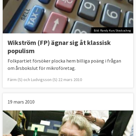
Bild: Randy Kun/Stock.xchng
Wikström (FP) ägnar sig åt klassisk
populism
Folkpartiet försöker plocka hem billiga poäng i frågan
om årsbokslut för mikroföretag.
Färm (S) och Ludvigsson (S) 22 mars 2010
19 mars 2010