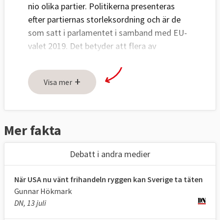
nio olika partier. Politikerna presenteras
efter partiernas storleksordning och är de
som satt i parlamentet i samband med EU-
valet 2019. Det betyder att flera av
politikerna inte suttit hela
mandatperioden. Klicka på namnen för mer
+
Visa mer
information.
Aleksander Gabelic (S)
Anna Hedh (S)
Mer fakta
Jytte Guteland (S)
Olle Ludvigsson (S)
Debatt i andra medier
Marita Ulvskog (S)
Max Andersson (MP)
När USA nu vänt frihandeln ryggen kan Sverige ta täten
Bodil Valero (MP)
Gunnar Hökmark
Jakop Dalunde (MP)
DN, 13 juli
Linnéa Engström (MP)