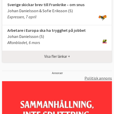
Anna Maria Corazza Bildt (M)
Sverige skickar brev till Frankrike – om snus
Gunnar Hökmark (M)
Johan Danielsson & Sofie Eriksson (S)
Christofer Fjellner (M)
Expressen, 7 april
Jasenko Selimović (L)
Arbetare i Europa ska ha trygghet på jobbet
Cecilia Wikström (L)
Johan Danielsson (S)
Kristina Winberg (SD)
Aftonbladet, 6 mars
Peter Lundgren (SD)
Anders Sellström (KD)
Visa fler länkar +
Malin Björk (V)
Fredrick Federley (C)
Soraya Post (FI)
Annonser
Politisk annons