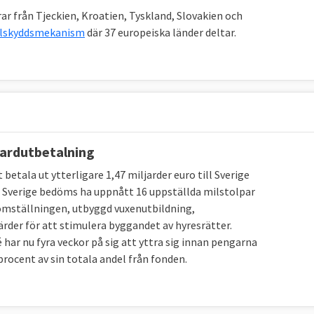
tt det råder relativt stor politisk enighet i EU-frågor
ar från Tjeckien, Kroatien, Tyskland, Slovakien och
ge
. Under regeringen Kristerssons första år var sex
vilskyddsmekanism
där 37 europeiska länder deltar.
 procent av samtliga 286 EU-frågor, stora som små. För
artiet utanför regeringen
som minst gick emot
ndring mot SD:s tidigare hållning.
ardutbetalning
etala ut ytterligare 1,47 miljarder euro till Sverige
t Sverige bedöms ha uppnått 16 uppställda milstolpar
omställningen, utbyggd vuxenutbildning,
er för att stimulera byggandet av hyresrätter.
ar nu fyra veckor på sig att yttra sig innan pengarna
procent av sin totala andel från fonden.