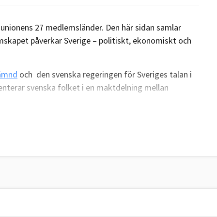
v unionens 27 medlemsländer. Den här sidan samlar
skapet påverkar Sverige – politiskt, ekonomiskt och
nämnd
och den svenska regeringen för Sveriges talan i
nterar svenska folket i en maktdelning mellan
repade statsminister Ulf Kristersson (M) tidigare
ll för svensk utrikes- och säkerhetspolitik och
emenskap är viktigare än någonsin – för Sveriges
lobala inflytande, sade statsminister Ulf Kristersson