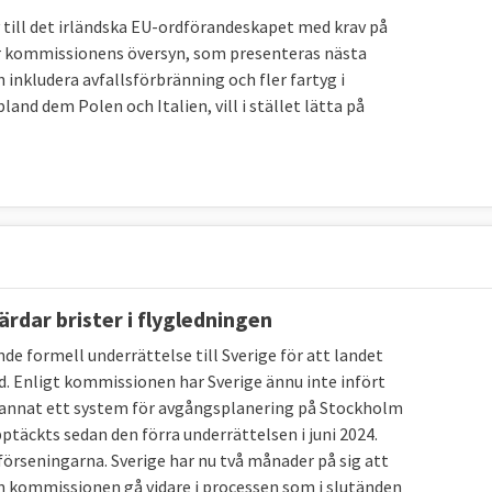
 till det irländska EU-ordförandeskapet med krav på
ör kommissionens översyn, som presenteras nästa
inisterrådet, men ibland har Sverige problem att följa
 inkludera avfallsförbränning och fler fartyg i
 införandet av lagarna i svensk rätt dröjt allt för
bland dem Polen och Italien, vill i stället lätta på
. Vid årsskiftet 31 december 2024 hade kommissionen 43
ige
, en process som kan sluta i EU-domstolen.
egel bland de främsta länderna
i jämförande studier eller
jämställdhet mellan
rruption
,
rättsstatlighet
,
klimatmål
,
forskning och
a
,
sysselsättningsgrad
,
rdar brister i flygledningen
se nedan.
 formell underrättelse till Sverige för att landet
id. Enligt kommissionen har Sverige ännu inte infört
nd annat ett system för avgångsplanering på Stockholm
pptäckts sedan den förra underrättelsen i juni 2024.
 förseningarna. Sverige har nu två månader på sig att
an kommissionen gå vidare i processen som i slutänden