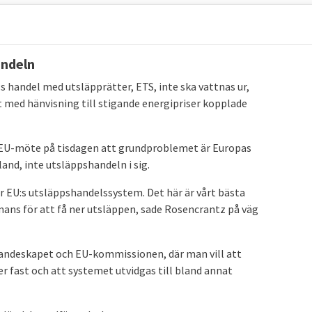
ill mediabilden som ibland rapporterar om stora
andeln
 inte sagt att det inte bråkas i svensk EU-politik,
se
s handel med utsläpprätter, ETS, inte ska vattnas ur,
t med hänvisning till stigande energipriser kopplade
r
eringar i ministerrådet 734 lagar. EU-ländernas
t EU-möte på tisdagen att grundproblemet är Europas
alltid överens om nya EU-lagar. Sverige röstade nej 14
and, inte utsläppshandeln i sig.
an 98 procent av omröstningarna i EU röstade Sverige,
a EU-lagar. Läs
mer om undersökningen
.
ur EU:s utsläppshandelssystem. Det här är vårt bästa
mans för att få ner utsläppen, sade Rosencrantz på väg
förandeskapet och EU-kommissionen, där man vill att
 fast och att systemet utvidgas till bland annat