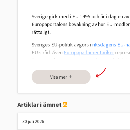
Sverige gick med i EU 1995 och är i dag en a
Europaportalens bevakning av hur EU-medlem
rättsligt.
Sveriges EU-politik avgörs i
riksdagens EU-
EU:s råd. Även
Europaparlamentariker
represe
Europaparlamentet och regeringarna i rådet.
EU:s betydelse för Sverige
+
Visa mer
I regeringsförklaringen
9 september 2025
upp
statsministrars uttalanden om EU:s viktiga ro
ekonomi.
Artiklar i ämnet
– Det europeiska samarbetet och dess värdeg
säkerhet, konkurrenskraft, klimatarbete och g
30 juli 2026
(M) i riksdagen.