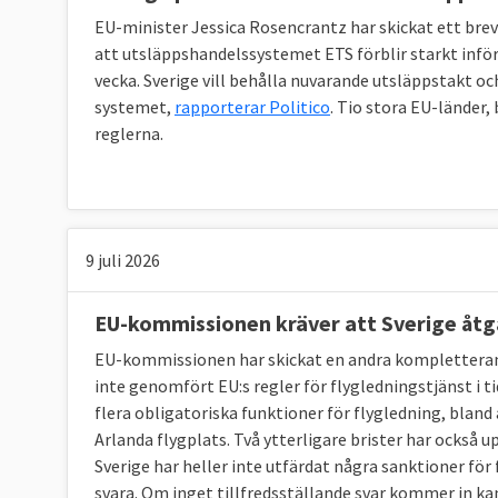
EU-minister Jessica Rosencrantz har skickat ett brev
Sverige kritiseras för rättsliga brister
att utsläppshandelssystemet ETS förblir starkt inf
Sverige röstar som regel för nya EU-lagar i m
vecka. Sverige vill behålla nuvarande utsläppstakt och
dem. EU-kommissionen pekar i flera fall på att
systemet,
rapporterar Politico
. Tio stora EU-länder, 
länge, eller att de införts på felaktigt sätt
reglerna.
pågående
överträdelseförfaranden mot Sver
Sverige ofta bland de främsta
Sverige tillhör de rikare EU-länderna och är
i r
9 juli 2026
statistik som rör
demokrati
,
pressfrihet
,
låg ko
könen
,
budgetbalans
,
EU:s sociala resultattavl
EU-kommissionen kräver att Sverige åtgä
utveckling
och
innovationsförmåga
. Läs mer – 
EU-kommissionen har skickat en andra kompletterande
inte genomfört EU:s regler för flygledningstjänst i t
Läs mer
flera obligatoriska funktioner för flygledning, bla
Arlanda flygplats. Två ytterligare brister har också u
Sverige har heller inte utfärdat några sanktioner för
svara. Om inget tillfredsställande svar kommer in k