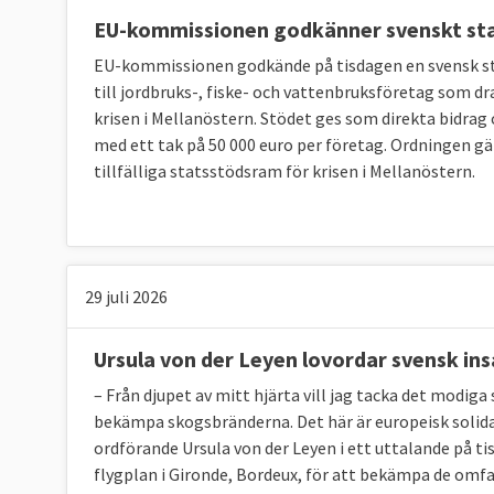
EU-kommissionen godkänner svenskt st
Det kan jämföras med förra regeringen unde
EU-kommissionen godkände på tisdagen en svensk stö
samma linje
med orden “EU är Sveriges viktig
till jordbruks-, fiske- och vattenbruksföretag som dra
handlar om jobben, eftersom EU är vår vikti
krisen i Mellanöstern. Stödet ges som direkta bidrag
med ett tak på 50 000 euro per företag. Ordningen gäll
Sammantaget, visar Europaportalens undersö
tillfälliga statsstödsram för krisen i Mellanöstern.
medlemskapet framför allt vara att stärka la
Två andra utmärkande drag i svensk EU-politi
se nedan, och att Sverige oavsett regering nä
nedan.
29 juli 2026
Stor enighet i svensk EU-politik
Ursula von der Leyen lovordar svensk ins
Den ordinarie lagstiftningen i EU beslutas a
regeringar i ministerrådet tillsammans. I rik
– Från djupet av mitt hjärta vill jag tacka det modiga
bekämpa skogsbränderna. Det här är europeisk solid
ska styra svensk EU-politik i ministerrådet. 
ordförande Ursula von der Leyen i ett uttalande på t
är representerade, bestämmer EU-politiken o
flygplan i Gironde, Bordeux, för att bekämpa de omf