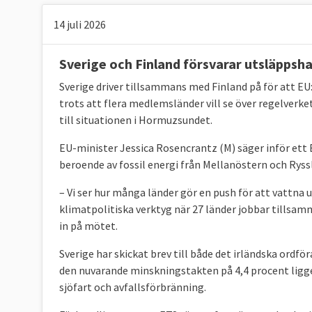
14 juli 2026
Den höga graden av enighet står i kontrast t
Sverige och Finland försvarar utsläppsh
konflikter och oenighet i EU-politiken. Därmed
Sverige driver tillsammans med Finland på för att EU:
här
.
trots att flera medlemsländer vill se över regelverke
till situationen i Hormuzsundet.
Sverige röstar nästan alltid ja till EU-laga
Mellan 2014 och 2023 antog EU-ländernas reg
EU-minister Jessica Rosencrantz (M) säger inför et
regeringar, var oavsett politisk färg, nästan 
beroende av fossil energi från Mellanöstern och Ryssl
gånger – knappt 2 procent av lagarna. I näst
efter beslut i riksdagens EU-nämnd, ja till ny
– Vi ser hur många länder gör en push för att vattna 
klimatpolitiska verktyg när 27 länder jobbar tillsam
in på mötet.
Sverige har skickat brev till både det irländska ord
den nuvarande minskningstakten på 4,4 procent ligger
sjöfart och avfallsförbränning.