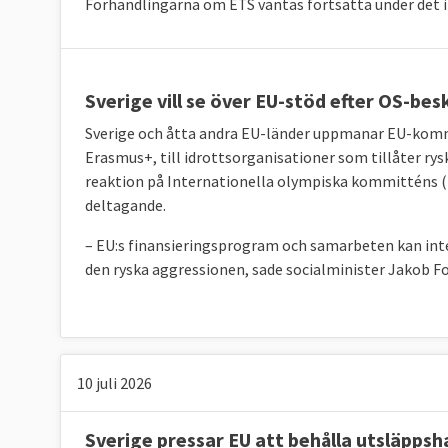
Förhandlingarna om ETS väntas fortsätta under det 
Sverige vill se över EU-stöd efter OS-be
Sverige och åtta andra EU-länder uppmanar EU-kommis
Erasmus+, till idrottsorganisationer som tillåter rys
reaktion på Internationella olympiska kommitténs (I
deltagande.
– EU:s finansieringsprogram och samarbeten kan inte
den ryska aggressionen, sade socialminister Jakob Fo
10 juli 2026
Sverige pressar EU att behålla utsläpps