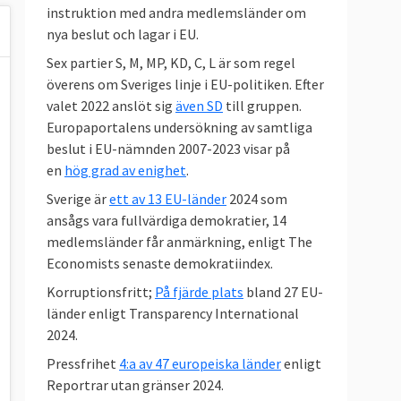
instruktion med andra medlemsländer om
nya beslut och lagar i EU.
Sex partier S, M, MP, KD, C, L är som regel
överens om Sveriges linje i EU-politiken. Efter
valet 2022 anslöt sig
även SD
till gruppen.
Europaportalens undersökning av samtliga
beslut i EU-nämnden 2007-2023 visar på
en
hög grad av enighet
.
Sverige är
ett av 13 EU-länder
2024 som
ansågs vara fullvärdiga demokratier, 14
medlemsländer får anmärkning, enligt The
Economists senaste demokratiindex.
Korruptionsfritt;
På fjärde plats
bland 27 EU-
länder enligt Transparency International
2024.
Pressfrihet
4:a av 47 europeiska länder
enligt
Reportrar utan gränser 2024.