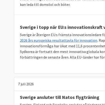
kan leda till domstol och böter.
Sverige i topp när EU:s innovationskraft 
Sverige är återigen EU:s främsta innovationsledare 
2026 års europeiska resultattavla för innovation
. Ra
innovationsförmåga har ökat med 11,6 procentenhete
Sydkorea är fortsatt den mest innovativa globala kon
förbättringen de senaste åren. Alla EU-länder har för
7 juli 2026
Sverige ansluter till Natos flygträning
Sverige, Finland och Frankrike ansluter på tisdagen 