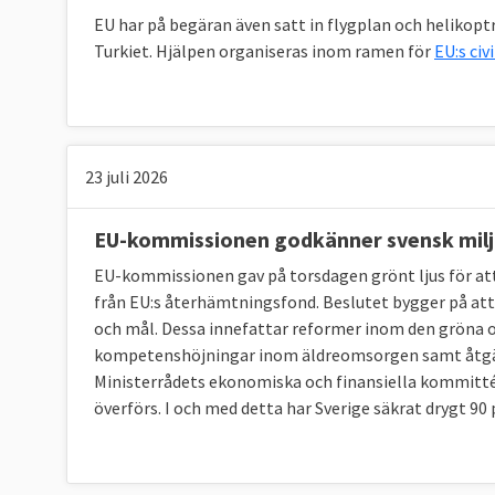
En stor kartläggning av Europaportalen visar a
EU har på begäran även satt in flygplan och helikoptr
hos en majoritet av
riksdagspartierna i Sveri
Turkiet. Hjälpen organiseras inom ramen för
EU:s ci
partier S, M,C,KD,MP och L helt överens i 72
första gången var Sverigedemokraterna det p
riksdagens EU-politik, vilket är en tydlig förä
23 juli 2026
EU-kommissionen godkänner svensk milj
EU-kommissionen gav på torsdagen grönt ljus för att b
från EU:s återhämtningsfond. Beslutet bygger på at
och mål. Dessa innefattar reformer inom den gröna 
kompetenshöjningar inom äldreomsorgen samt åtgärd
Ministerrådets ekonomiska och finansiella kommitté h
överförs. I och med detta har Sverige säkrat drygt 90 