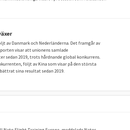
växer
följt av Danmark och Nederländerna. Det framgår av
pporten visar att unionens samlade
r sedan 2019, trots hårdnande global konkurrens.
kurrenten, följt av Kina som visar på den största
bättrat sina resultat sedan 2019.
till Nato Flight Training Europe, meddelade Natos