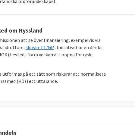
irländska ordförandeskapet.
sked om Ryssland
sionen att se över finansiering, exempelvis via
ka idrottare,
skriver TT/GP
. Initiativet är en direkt
OK) besked i förra veckan att öppna för ryskt
 utformas på ett sätt som riskerar att normalisera
rssmed (KD) i ett uttalande.
handeln