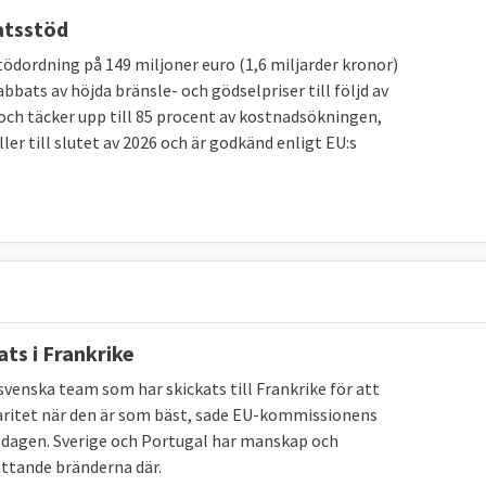
atsstöd
r Magdalena Andersson (S) som 2021 var
inne på
dordning på 149 miljoner euro (1,6 miljarder kronor)
aste utrikes- och säkerhetspolitiska arena” och “Det
bbats av höjda bränsle- och gödselpriser till följd av
gaste marknad”.
 och täcker upp till 85 procent av kostnadsökningen,
er till slutet av 2026 och är godkänd enligt EU:s
kningar, tycks syftet med det svenska EU-
ndets ekonomi och utrikes- och säkerhetspolitik.
k är den relativt höga graden av enighet i riksdagen,
stan alltid stödjer de nya EU-lagar som stiftas, se
ats i Frankrike
v det folkvalda Europaparlamentet och EU-ländernas
sdagsvalet 2022 valde svenska folket vilka partier som
 svenska team som har skickats till Frankrike för att
aritet när den är som bäst, sade EU-kommissionens
Ordningen är att riksdagens EU-nämnd, där alla partier
isdagen. Sverige och Portugal har manskap och
ch regeringen förhandlar i EU.
attande bränderna där.