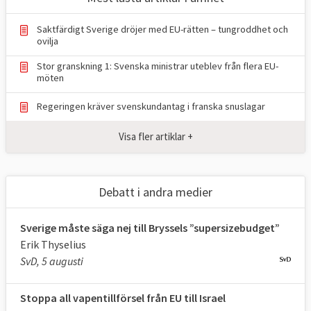
– Det europeiska samarbetet och dess
värdegemenskap är viktigare än någonsin –
Saktfärdigt Sverige dröjer med EU-rätten – tungroddhet och
för Sveriges säkerhet, konkurrenskraft,
ovilja
klimatarbete och globala inflytande, sade
Stor granskning 1: Svenska ministrar uteblev från flera EU-
möten
statsminister Ulf Kristersson (M) i
riksdagen.
Regeringen kräver svenskundantag i franska snuslagar
Det kan jämföras med förra regeringen
Visa fler artiklar +
under Magdalena Andersson (S) som 2021
var
inne på samma linje
med orden “EU är
Sveriges viktigaste utrikes- och
Debatt i andra medier
säkerhetspolitiska arena” och “Det handlar
om jobben, eftersom EU är vår viktigaste
Sverige måste säga nej till Bryssels ”supersizebudget”
marknad”.
Erik Thyselius
SvD, 5 augusti
Sammantaget, visar Europaportalens
undersökningar, tycks syftet med det
Stoppa all vapentillförsel från EU till Israel
svenska EU-medlemskapet framför allt vara