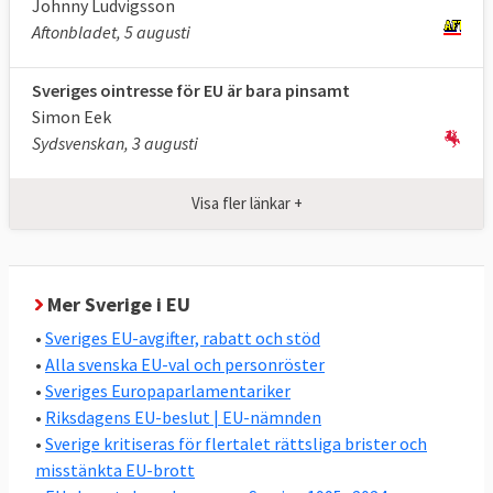
Johnny Ludvigsson
att stärka landets ekonomi och utrikes- och
Aftonbladet, 5 augusti
säkerhetspolitik.
Sveriges ointresse för EU är bara pinsamt
Två andra utmärkande drag i svensk EU-
Simon Eek
politik är den relativt höga graden av
Sydsvenskan, 3 augusti
enighet i riksdagen, se nedan, och att
Sverige oavsett regering nästan alltid
Visa fler länkar +
stödjer de nya EU-lagar som stiftas, se
nedan.
Stor enighet i svensk EU-politik
Mer Sverige i EU
Den ordinarie lagstiftningen i EU beslutas av
•
Sveriges EU-avgifter, rabatt och stöd
det folkvalda Europaparlamentet och EU-
•
Alla svenska EU-val och personröster
ländernas regeringar i ministerrådet
•
Sveriges Europaparlamentariker
tillsammans. I riksdagsvalet 2022 valde
•
Riksdagens EU-beslut | EU-nämnden
•
Sverige kritiseras för flertalet rättsliga brister och
svenska folket vilka partier som ska styra
misstänkta EU-brott
svensk EU-politik i ministerrådet. Ordningen