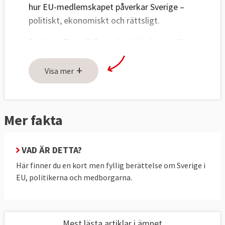
hur EU-medlemskapet påverkar Sverige –
politiskt, ekonomiskt och rättsligt.
Sveriges EU-politik avgörs i
riksdagens EU-
nämnd
och den svenska regeringen för
+
Sveriges talan i EU:s råd. Även
Visa mer
Europaparlamentariker
representerar
svenska folket i en maktdelning mellan
Europaparlamentet och regeringarna i rådet.
Mer fakta
EU:s betydelse för Sverige
VAD ÄR DETTA?
I regeringsförklaringen
9 september 2025
Här finner du en kort men fyllig berättelse om Sverige i
upprepade statsminister Ulf Kristersson (M)
EU, politikerna och medborgarna.
tidigare statsministrars uttalanden om EU:s
viktiga roll för svensk utrikes- och
säkerhetspolitik och ekonomi.
Mest lästa artiklar i ämnet