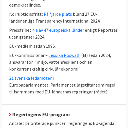
demokratiindex.
Korruptionsfritt;
På fjärde plats
bland 27 EU-
länder enligt Transparency International 2024.
Pressfrihet
4:a av 47 europeiska länder
enligt Reportrar
utan gränser 2024.
EU-medlem sedan 1995.
EU-kommissionär –
Jessika Roswall
(M) sedan 2024,
ansvarar för "miljö, vattenresiliens och en
konkurrenskraftig cirkulär ekonomi".
21 svenska ledamöter
i
Europaparlamentet. Parlamentet lagstiftar som regel
tillsammans med EU-ländernas regeringar (rådet).
Den höga graden av enighet står i kontrast
till mediabilden som ibland rapporterar om
Regeringens EU-program
stora konflikter och oenighet i EU-politiken.
Antalet prioriterade punkter i regeringens EU-agenda