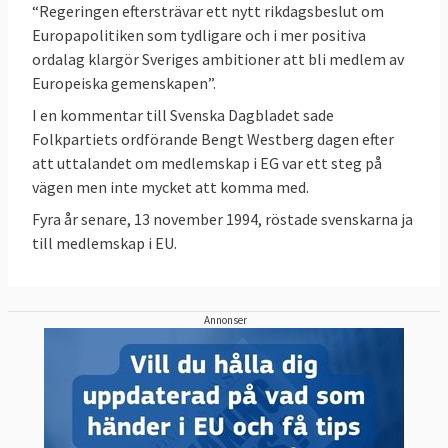
“Regeringen eftersträvar ett nytt rikdagsbeslut om
domstolen.
Europapolitiken som tydligare och i mer positiva
ordalag klargör Sveriges ambitioner att bli medlem av
Sverige ofta bland de främsta
Europeiska gemenskapen”.
Sverige tillhör de rikare EU-länderna och är
i
I en kommentar till Svenska Dagbladet sade
regel bland de främsta länderna
i jämförande
Folkpartiets ordförande Bengt Westberg dagen efter
studier eller statistik som rör
demokrati
,
att uttalandet om medlemskap i EG var ett steg på
pressfrihet
,
låg korruption
,
rättsstatlighet
,
vägen men inte mycket att komma med.
jämställdhet mellan könen
,
budgetbalans
,
Fyra år senare, 13 november 1994, röstade svenskarna ja
EU:s sociala resultattavla
,
till medlemskap i EU.
klimatmål
,
forskning
sysselsättningsgrad
,
och utveckling
och
innovationsförmåga
. Läs
mer – se nedan.
Annonser
Läs mer