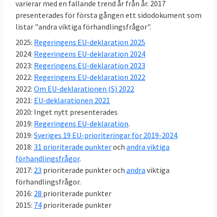
Därmed inte sagt att det inte bråkas i
varierar med en fallande trend år från år. 2017
presenterades för första gången ett sidodokument som
svensk EU-politik,
se här
.
listar "andra viktiga förhandlingsfrågor".
Sverige röstar nästan alltid ja till EU-
2025:
Regeringens EU-deklaration 2025
lagar
2024:
Regeringens EU-deklaration 2024
Mellan 2014 och 2023 antog EU-ländernas
2023:
Regeringens EU-deklaration 2023
regeringar i ministerrådet 734 lagar. EU-
2022:
Regeringens EU-deklaration 2022
ländernas regeringar, var oavsett politisk
2022:
Om EU-deklarationen (S) 2022
färg, nästan alltid överens om nya EU-lagar.
2021:
EU-deklarationen 2021
Sverige röstade nej 14 gånger – knappt 2
2020: Inget nytt presenterades
procent av lagarna. I nästan 98 procent av
2019:
Regeringens EU-deklaration
.
omröstningarna i EU röstade Sverige, efter
2019:
Sveriges 19 EU-prioriteringar för 2019-2024
.
beslut i riksdagens EU-nämnd, ja till nya EU-
2018:
31 prioriterade punkter
och
andra viktiga
lagar. Läs
mer om undersökningen
.
förhandlingsfrågor
.
2017:
23
prioriterade punkter och
andra
viktiga
förhandlingsfrågor.
2016:
28
prioriterade punkter
2015:
74
prioriterade punkter