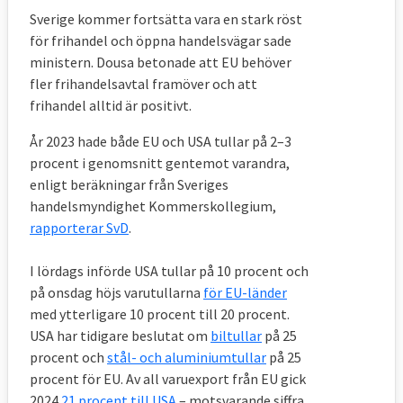
Sverige kommer fortsätta vara en stark röst
för frihandel och öppna handelsvägar sade
ministern. Dousa betonade att EU behöver
fler frihandelsavtal framöver och att
frihandel alltid är positivt.
År 2023 hade både EU och USA tullar på 2–3
procent i genomsnitt gentemot varandra,
enligt beräkningar från Sveriges
handelsmyndighet Kommerskollegium,
rapporterar SvD
.
I lördags införde USA tullar på 10 procent och
på onsdag höjs varutullarna
för EU-länder
med ytterligare 10 procent till 20 procent.
USA har tidigare beslutat om
biltullar
på 25
procent och
stål- och aluminiumtullar
på 25
procent för EU. Av all varuexport från EU gick
2024
21 procent till USA
– motsvarande siffra