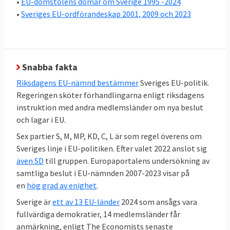
•
EU-domstolens domar om Sverige 1995 -2024
är att riksdagens EU-nämnd, där alla partier
•
Sveriges EU-ordförandeskap 2001, 2009 och 2023
är representerade, bestämmer EU-politiken
och regeringen förhandlar i EU.
En stor kartläggning av Europaportalen
Snabba fakta
visar att det råder relativt stor politisk
Riksdagens EU-nämnd bestämmer
Sveriges EU-politik.
enighet i EU-frågor hos en majoritet
Regeringen sköter förhandlingarna enligt riksdagens
av
riksdagspartierna i Sverige
. Under
instruktion med andra medlemsländer om nya beslut
regeringen Kristerssons första år var sex
och lagar i EU.
partier S, M,C,KD,MP och L helt överens i 72
Sex partier S, M, MP, KD, C, L är som regel överens om
procent av samtliga 286 EU-frågor, stora
Sveriges linje i EU-politiken. Efter valet 2022 anslöt sig
som små. För första gången var
även SD
till gruppen. Europaportalens undersökning av
Sverigedemokraterna det partiet utanför
samtliga beslut i EU-nämnden 2007-2023 visar på
en
hög grad av enighet
.
regeringen
som minst gick emot
riksdagens
EU-politik, vilket är en tydlig förändring mot
Sverige är
ett av 13 EU-länder
2024 som ansågs vara
SD:s tidigare hållning.
fullvärdiga demokratier, 14 medlemsländer får
anmärkning, enligt The Economists senaste