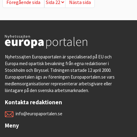
Föregående sida
Nästa sida
Föregående sida
Nästa sida
Nyhetssajten Europaportalen är specialiserad på EU och
Europa med opartisk bevakning från egna redaktioner i
Stockholm och Bryssel. Tidningen startade 12 april 2000.
Europaportalen ägs av föreningen Europaportalen.se vars
medlemsorganisationer representerar arbetsgivare eller
löntagare på den svenska arbetsmarknaden.
Kontakta redaktionen
info@europaportalen.se
Meny