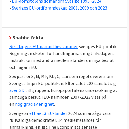
•
EU-domstolens domar om Sverige 1995 -2024
är att riksdagens EU-nämnd, där alla partier
•
Sveriges EU-ordförandeskap 2001, 2009 och 2023
är representerade, bestämmer EU-politiken
och regeringen förhandlar i EU.
En stor kartläggning av Europaportalen
Snabba fakta
visar att det råder relativt stor politisk
Riksdagens EU-nämnd bestämmer
Sveriges EU-politik.
enighet i EU-frågor hos en majoritet
Regeringen sköter förhandlingarna enligt riksdagens
av
riksdagspartierna i Sverige
. Under
instruktion med andra medlemsländer om nya beslut
regeringen Kristerssons första år var sex
och lagar i EU.
partier S, M,C,KD,MP och L helt överens i 72
Sex partier S, M, MP, KD, C, L är som regel överens om
procent av samtliga 286 EU-frågor, stora
Sveriges linje i EU-politiken. Efter valet 2022 anslöt sig
som små. För första gången var
även SD
till gruppen. Europaportalens undersökning av
Sverigedemokraterna det partiet utanför
samtliga beslut i EU-nämnden 2007-2023 visar på
en
hög grad av enighet
.
regeringen
som minst gick emot
riksdagens
EU-politik, vilket är en tydlig förändring mot
Sverige är
ett av 13 EU-länder
2024 som ansågs vara
SD:s tidigare hållning.
fullvärdiga demokratier, 14 medlemsländer får
anmärkning, enligt The Economists senaste