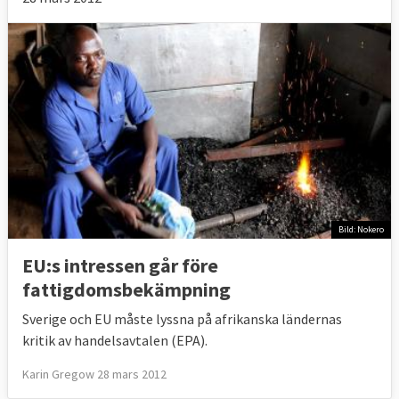
Bild: Nokero
EU:s intressen går före
fattigdomsbekämpning
Sverige och EU måste lyssna på afrikanska ländernas
kritik av handelsavtalen (EPA).
Karin Gregow 28 mars 2012