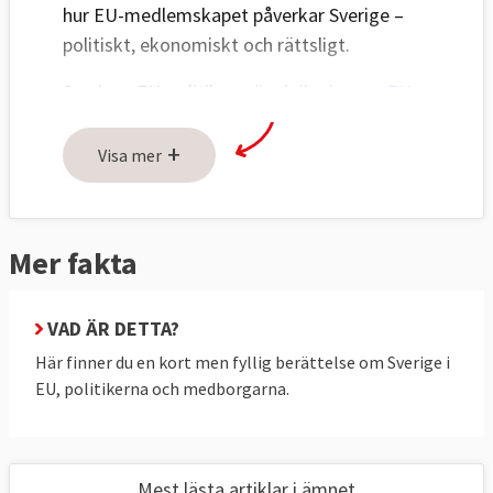
hur EU-medlemskapet påverkar Sverige –
politiskt, ekonomiskt och rättsligt.
Sveriges EU-politik avgörs i
riksdagens EU-
nämnd
och den svenska regeringen för
+
Sveriges talan i EU:s råd. Även
Visa mer
Europaparlamentariker
representerar
svenska folket i en maktdelning mellan
Europaparlamentet och regeringarna i rådet.
Mer fakta
EU:s betydelse för Sverige
VAD ÄR DETTA?
I regeringsförklaringen
9 september 2025
Här finner du en kort men fyllig berättelse om Sverige i
upprepade statsminister Ulf Kristersson (M)
EU, politikerna och medborgarna.
tidigare statsministrars uttalanden om EU:s
viktiga roll för svensk utrikes- och
säkerhetspolitik och ekonomi.
Mest lästa artiklar i ämnet