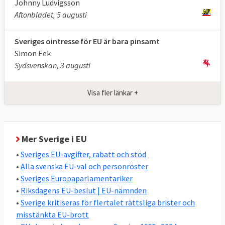
Johnny Ludvigsson
att stärka landets ekonomi och utrikes- och
Aftonbladet, 5 augusti
säkerhetspolitik.
Sveriges ointresse för EU är bara pinsamt
Två andra utmärkande drag i svensk EU-
Simon Eek
politik är den relativt höga graden av
Sydsvenskan, 3 augusti
enighet i riksdagen, se nedan, och att
Sverige oavsett regering nästan alltid
Visa fler länkar +
stödjer de nya EU-lagar som stiftas, se
nedan.
Stor enighet i svensk EU-politik
Mer Sverige i EU
Den ordinarie lagstiftningen i EU beslutas av
•
Sveriges EU-avgifter, rabatt och stöd
det folkvalda Europaparlamentet och EU-
•
Alla svenska EU-val och personröster
ländernas regeringar i ministerrådet
•
Sveriges Europaparlamentariker
tillsammans. I riksdagsvalet 2022 valde
•
Riksdagens EU-beslut | EU-nämnden
•
Sverige kritiseras för flertalet rättsliga brister och
svenska folket vilka partier som ska styra
misstänkta EU-brott
svensk EU-politik i ministerrådet. Ordningen