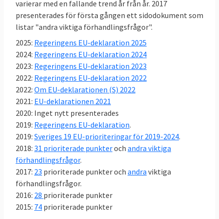
Därmed inte sagt att det inte bråkas i
varierar med en fallande trend år från år. 2017
presenterades för första gången ett sidodokument som
svensk EU-politik,
se här
.
listar "andra viktiga förhandlingsfrågor".
Sverige röstar nästan alltid ja till EU-
2025:
Regeringens EU-deklaration 2025
lagar
2024:
Regeringens EU-deklaration 2024
Mellan 2014 och 2023 antog EU-ländernas
2023:
Regeringens EU-deklaration 2023
regeringar i ministerrådet 734 lagar. EU-
2022:
Regeringens EU-deklaration 2022
ländernas regeringar, var oavsett politisk
2022:
Om EU-deklarationen (S) 2022
färg, nästan alltid överens om nya EU-lagar.
2021:
EU-deklarationen 2021
Sverige röstade nej 14 gånger – knappt 2
2020: Inget nytt presenterades
procent av lagarna. I nästan 98 procent av
2019:
Regeringens EU-deklaration
.
omröstningarna i EU röstade Sverige, efter
2019:
Sveriges 19 EU-prioriteringar för 2019-2024
.
beslut i riksdagens EU-nämnd, ja till nya EU-
2018:
31 prioriterade punkter
och
andra viktiga
lagar. Läs
mer om undersökningen
.
förhandlingsfrågor
.
2017:
23
prioriterade punkter och
andra
viktiga
förhandlingsfrågor.
2016:
28
prioriterade punkter
2015:
74
prioriterade punkter