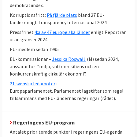
demokratiindex.
Korruptionsfritt;
På fjärde plats
bland 27 EU-
länder enligt Transparency International 2024.
Pressfrihet
4:a av 47 europeiska länder
enligt Reportrar
utan gränser 2024.
EU-medlem sedan 1995.
EU-kommissionär –
Jessika Roswall
(M) sedan 2024,
ansvarar för "miljö, vattenresiliens och en
konkurrenskraftig cirkulär ekonomi".
21 svenska ledamöter
i
Europaparlamentet. Parlamentet lagstiftar som regel
tillsammans med EU-ländernas regeringar (rådet).
Den höga graden av enighet står i kontrast
till mediabilden som ibland rapporterar om
Regeringens EU-program
stora konflikter och oenighet i EU-politiken.
Antalet prioriterade punkter i regeringens EU-agenda