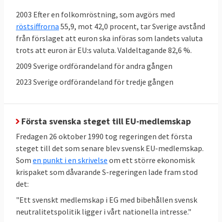
2003 Efter en folkomröstning, som avgörs med
röstsiffrorna
55,9, mot 42,0 procent, tar Sverige avstånd
från förslaget att euron ska införas som landets valuta
trots att euron är EU:s valuta. Valdeltagande 82,6 %.
2009 Sverige ordförandeland för andra gången
2023 Sverige ordförandeland för tredje gången
Sverige kritiseras för rättsliga brister
Sverige röstar som regel för nya EU-lagar i
Första svenska steget till EU-medlemskap
ministerrådet, men ibland har Sverige
Fredagen 26 oktober 1990 tog regeringen det första
problem att följa dem. EU-kommissionen
steget till det som senare blev svensk EU-medlemskap.
pekar i flera fall på att införandet av lagarna
Som
en punkt i en skrivelse
om ett större ekonomisk
i svensk rätt dröjt allt för länge, eller att de
krispaket som dåvarande S-regeringen lade fram stod
införts på felaktigt sätt. Vid årsskiftet 31
det:
december 2024 hade kommissionen 43
"Ett svenskt medlemskap i EG med bibehållen svensk
pågående
överträdelseförfaranden mot
neutralitetspolitik ligger i vårt nationella intresse."
Sverige
, en process som kan sluta i EU-