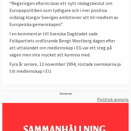
“Regeringen eftersträvar ett nytt rikdagsbeslut om
domstolen.
Europapolitiken som tydligare och i mer positiva
ordalag klargör Sveriges ambitioner att bli medlem av
Sverige ofta bland de främsta
Europeiska gemenskapen”.
Sverige tillhör de rikare EU-länderna och är
i
I en kommentar till Svenska Dagbladet sade
regel bland de främsta länderna
i jämförande
Folkpartiets ordförande Bengt Westberg dagen efter
studier eller statistik som rör
demokrati
,
att uttalandet om medlemskap i EG var ett steg på
pressfrihet
,
låg korruption
,
rättsstatlighet
,
vägen men inte mycket att komma med.
jämställdhet mellan könen
,
budgetbalans
,
Fyra år senare, 13 november 1994, röstade svenskarna ja
EU:s sociala resultattavla
,
till medlemskap i EU.
klimatmål
,
forskning
sysselsättningsgrad
,
och utveckling
och
innovationsförmåga
. Läs
mer – se nedan.
Annonser
Politisk annons
Läs mer