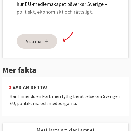
hur EU-medlemskapet påverkar Sverige –
politiskt, ekonomiskt och rättsligt.
Sveriges EU-politik avgörs i
riksdagens EU-
nämnd
och den svenska regeringen för
+
Sveriges talan i EU:s råd. Även
Visa mer
Europaparlamentariker
representerar
svenska folket i en maktdelning mellan
Europaparlamentet och regeringarna i rådet.
Mer fakta
EU:s betydelse för Sverige
VAD ÄR DETTA?
I regeringsförklaringen
9 september 2025
Här finner du en kort men fyllig berättelse om Sverige i
upprepade statsminister Ulf Kristersson (M)
EU, politikerna och medborgarna.
tidigare statsministrars uttalanden om EU:s
viktiga roll för svensk utrikes- och
säkerhetspolitik och ekonomi.
Mest lästa artiklar i ämnet