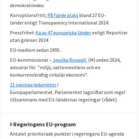
demokratiindex.
Korruptionsfritt;
På fjärde plats
bland 27 EU-
länder enligt Transparency International 2024.
Pressfrihet
4:a av 47 europeiska länder
enligt Reportrar
utan gränser 2024.
EU-medlem sedan 1995.
EU-kommissionär –
Jessika Roswall
(M) sedan 2024,
ansvarar för "miljö, vattenresiliens och en
konkurrenskraftig cirkulär ekonomi".
21 svenska ledamöter
i
Europaparlamentet. Parlamentet lagstiftar som regel
tillsammans med EU-ländernas regeringar (rådet).
Den höga graden av enighet står i kontrast
till mediabilden som ibland rapporterar om
Regeringens EU-program
stora konflikter och oenighet i EU-politiken.
Antalet prioriterade punkter i regeringens EU-agenda