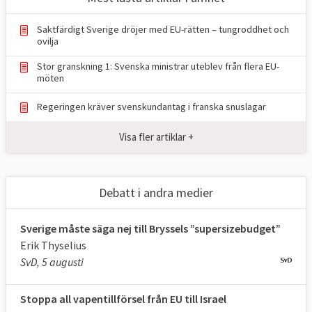
– Det europeiska samarbetet och dess
värdegemenskap är viktigare än någonsin –
Saktfärdigt Sverige dröjer med EU-rätten – tungroddhet och
för Sveriges säkerhet, konkurrenskraft,
ovilja
klimatarbete och globala inflytande, sade
Stor granskning 1: Svenska ministrar uteblev från flera EU-
möten
statsminister Ulf Kristersson (M) i
riksdagen.
Regeringen kräver svenskundantag i franska snuslagar
Det kan jämföras med förra regeringen
Visa fler artiklar +
under Magdalena Andersson (S) som 2021
var
inne på samma linje
med orden “EU är
Sveriges viktigaste utrikes- och
Debatt i andra medier
säkerhetspolitiska arena” och “Det handlar
om jobben, eftersom EU är vår viktigaste
Sverige måste säga nej till Bryssels ”supersizebudget”
marknad”.
Erik Thyselius
SvD, 5 augusti
Sammantaget, visar Europaportalens
undersökningar, tycks syftet med det
Stoppa all vapentillförsel från EU till Israel
svenska EU-medlemskapet framför allt vara