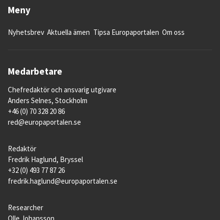
Meny
Nyhetsbrev
Aktuella ämen
Tipsa Europaportalen
Om oss
Medarbetare
Chefredaktör och ansvarig utgivare
Anders Selnes, Stockholm
+46 (0) 70 328 20 86
red@europaportalen.se
Redaktör
Fredrik Haglund, Bryssel
+32 (0) 493 77 87 26
fredrik.haglund@europaportalen.se
Researcher
Olle Johansson