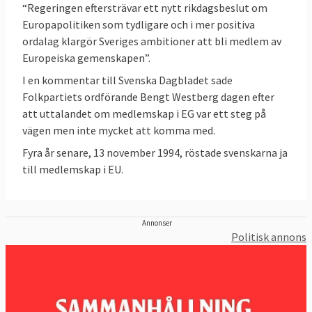
“Regeringen eftersträvar ett nytt rikdagsbeslut om
domstolen.
Europapolitiken som tydligare och i mer positiva
ordalag klargör Sveriges ambitioner att bli medlem av
Sverige ofta bland de främsta
Europeiska gemenskapen”.
Sverige tillhör de rikare EU-länderna och är
i
I en kommentar till Svenska Dagbladet sade
regel bland de främsta länderna
i jämförande
Folkpartiets ordförande Bengt Westberg dagen efter
studier eller statistik som rör
demokrati
,
att uttalandet om medlemskap i EG var ett steg på
pressfrihet
,
låg korruption
,
rättsstatlighet
,
vägen men inte mycket att komma med.
jämställdhet mellan könen
,
budgetbalans
,
Fyra år senare, 13 november 1994, röstade svenskarna ja
EU:s sociala resultattavla
,
till medlemskap i EU.
klimatmål
,
forskning
sysselsättningsgrad
,
och utveckling
och
innovationsförmåga
. Läs
mer – se nedan.
Annonser
Politisk annons
Läs mer