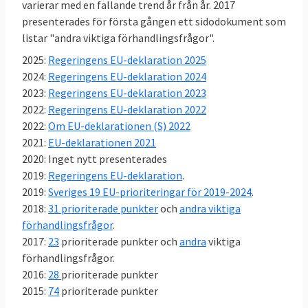
Därmed inte sagt att det inte bråkas i
varierar med en fallande trend år från år. 2017
presenterades för första gången ett sidodokument som
svensk EU-politik,
se här
.
listar "andra viktiga förhandlingsfrågor".
Sverige röstar nästan alltid ja till EU-
2025:
Regeringens EU-deklaration 2025
lagar
2024:
Regeringens EU-deklaration 2024
Mellan 2014 och 2023 antog EU-ländernas
2023:
Regeringens EU-deklaration 2023
regeringar i ministerrådet 734 lagar. EU-
2022:
Regeringens EU-deklaration 2022
ländernas regeringar, var oavsett politisk
2022:
Om EU-deklarationen (S) 2022
färg, nästan alltid överens om nya EU-lagar.
2021:
EU-deklarationen 2021
Sverige röstade nej 14 gånger – knappt 2
2020: Inget nytt presenterades
procent av lagarna. I nästan 98 procent av
2019:
Regeringens EU-deklaration
.
omröstningarna i EU röstade Sverige, efter
2019:
Sveriges 19 EU-prioriteringar för 2019-2024
.
beslut i riksdagens EU-nämnd, ja till nya EU-
2018:
31 prioriterade punkter
och
andra viktiga
lagar. Läs
mer om undersökningen
.
förhandlingsfrågor
.
2017:
23
prioriterade punkter och
andra
viktiga
förhandlingsfrågor.
2016:
28
prioriterade punkter
2015:
74
prioriterade punkter