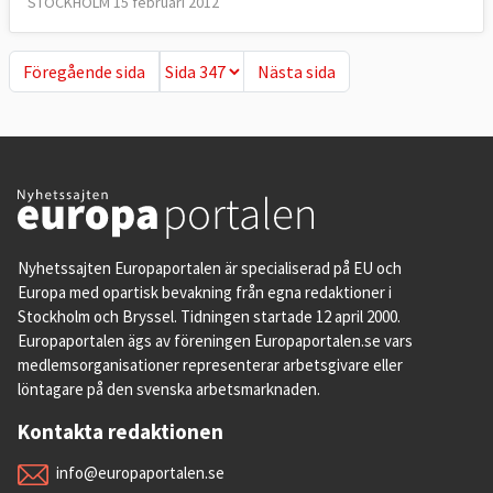
STOCKHOLM 15 februari 2012
Föregående sida
Nästa sida
Föregående sida
Nästa sida
Nyhetssajten Europaportalen är specialiserad på EU och
Europa med opartisk bevakning från egna redaktioner i
Stockholm och Bryssel. Tidningen startade 12 april 2000.
Europaportalen ägs av föreningen Europaportalen.se vars
medlemsorganisationer representerar arbetsgivare eller
löntagare på den svenska arbetsmarknaden.
Kontakta redaktionen
info@europaportalen.se