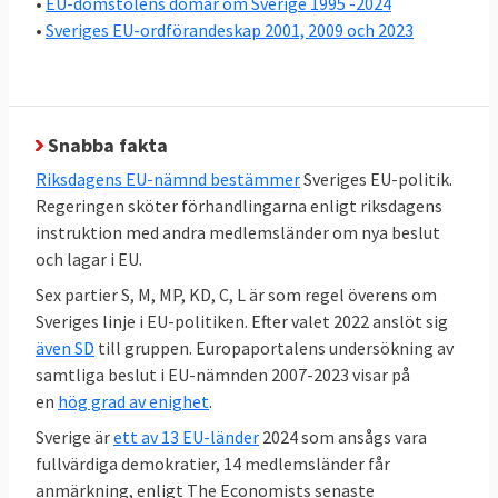
•
EU-domstolens domar om Sverige 1995 -2024
är att riksdagens EU-nämnd, där alla partier
•
Sveriges EU-ordförandeskap 2001, 2009 och 2023
är representerade, bestämmer EU-politiken
och regeringen förhandlar i EU.
En stor kartläggning av Europaportalen
Snabba fakta
visar att det råder relativt stor politisk
Riksdagens EU-nämnd bestämmer
Sveriges EU-politik.
enighet i EU-frågor hos en majoritet
Regeringen sköter förhandlingarna enligt riksdagens
av
riksdagspartierna i Sverige
. Under
instruktion med andra medlemsländer om nya beslut
regeringen Kristerssons första år var sex
och lagar i EU.
partier S, M,C,KD,MP och L helt överens i 72
Sex partier S, M, MP, KD, C, L är som regel överens om
procent av samtliga 286 EU-frågor, stora
Sveriges linje i EU-politiken. Efter valet 2022 anslöt sig
som små. För första gången var
även SD
till gruppen. Europaportalens undersökning av
Sverigedemokraterna det partiet utanför
samtliga beslut i EU-nämnden 2007-2023 visar på
en
hög grad av enighet
.
regeringen
som minst gick emot
riksdagens
EU-politik, vilket är en tydlig förändring mot
Sverige är
ett av 13 EU-länder
2024 som ansågs vara
SD:s tidigare hållning.
fullvärdiga demokratier, 14 medlemsländer får
anmärkning, enligt The Economists senaste