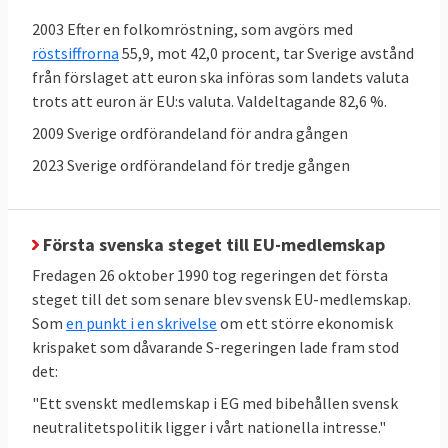
2003 Efter en folkomröstning, som avgörs med
röstsiffrorna
55,9, mot 42,0 procent, tar Sverige avstånd
från förslaget att euron ska införas som landets valuta
trots att euron är EU:s valuta. Valdeltagande 82,6 %.
2009 Sverige ordförandeland för andra gången
2023 Sverige ordförandeland för tredje gången
Sverige kritiseras för rättsliga brister
Sverige röstar som regel för nya EU-lagar i
Första svenska steget till EU-medlemskap
ministerrådet, men ibland har Sverige
Fredagen 26 oktober 1990 tog regeringen det första
problem att följa dem. EU-kommissionen
steget till det som senare blev svensk EU-medlemskap.
pekar i flera fall på att införandet av lagarna
Som
en punkt i en skrivelse
om ett större ekonomisk
i svensk rätt dröjt allt för länge, eller att de
krispaket som dåvarande S-regeringen lade fram stod
införts på felaktigt sätt. Vid årsskiftet 31
det:
december 2024 hade kommissionen 43
"Ett svenskt medlemskap i EG med bibehållen svensk
pågående
överträdelseförfaranden mot
neutralitetspolitik ligger i vårt nationella intresse."
Sverige
, en process som kan sluta i EU-