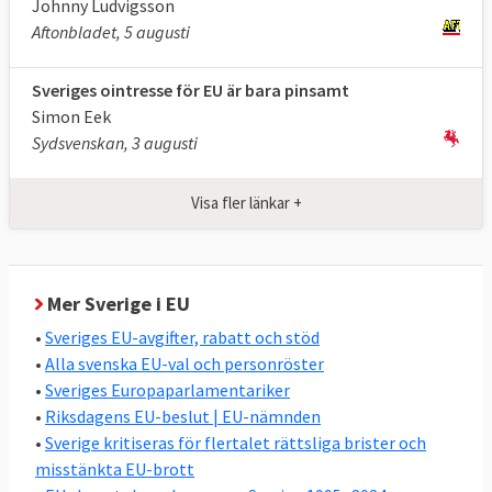
Johnny Ludvigsson
att stärka landets ekonomi och utrikes- och
Aftonbladet, 5 augusti
säkerhetspolitik.
Sveriges ointresse för EU är bara pinsamt
Två andra utmärkande drag i svensk EU-
Simon Eek
politik är den relativt höga graden av
Sydsvenskan, 3 augusti
enighet i riksdagen, se nedan, och att
Sverige oavsett regering nästan alltid
Visa fler länkar +
stödjer de nya EU-lagar som stiftas, se
nedan.
Stor enighet i svensk EU-politik
Mer Sverige i EU
Den ordinarie lagstiftningen i EU beslutas av
•
Sveriges EU-avgifter, rabatt och stöd
det folkvalda Europaparlamentet och EU-
•
Alla svenska EU-val och personröster
ländernas regeringar i ministerrådet
•
Sveriges Europaparlamentariker
tillsammans. I riksdagsvalet 2022 valde
•
Riksdagens EU-beslut | EU-nämnden
•
Sverige kritiseras för flertalet rättsliga brister och
svenska folket vilka partier som ska styra
misstänkta EU-brott
svensk EU-politik i ministerrådet. Ordningen